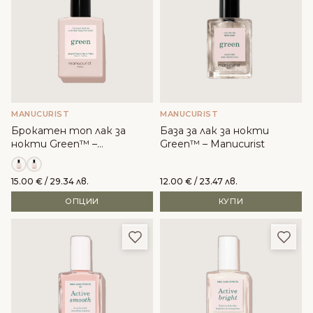
MANUCURIST
MANUCURIST
Брокатен топ лак за
База за лак за нокти
нокти Green™ –
Green™ – Manucurist
Manucurist
15.00
€
/ 29.34 лв.
12.00
€
/ 23.47 лв.
ОПЦИИ
КУПИ
Добави в любими
Доба