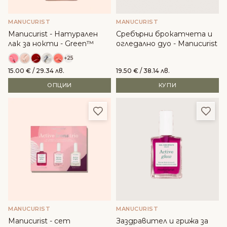
MANUCURIST
MANUCURIST
Manucurist - Натурален
Сребърни брокатчета и
лак за нокти - Green™
огледално дуо - Manucurist
+25
15.00
€
/ 29.34 лв.
19.50
€
/ 38.14 лв.
ОПЦИИ
КУПИ
Добави в любими
Доба
MANUCURIST
MANUCURIST
Manucurist - сет
Заздравител и грижа за