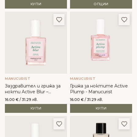
КУПИ
ОПЦИИ
Добави в любими
Доба
MANUCURIST
MANUCURIST
Заздравител и грижа за
Грижа за ноктите Active
нокти Active Blur –
Plump - Manucurist
Manucurist
16.00
€
/ 31.29 лв.
16.00
€
/ 31.29 лв.
КУПИ
КУПИ
Добави в любими
Доба