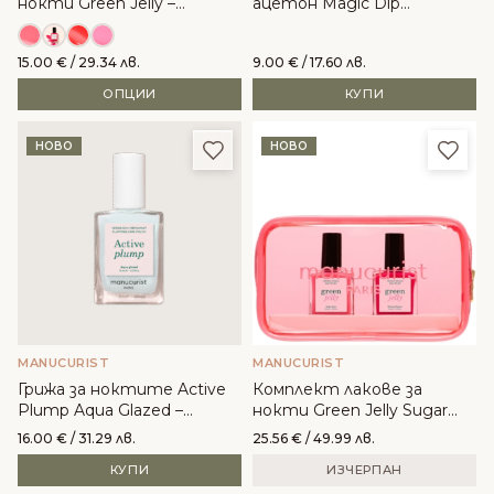
нокти Green Jelly –
ацетон Magic Dip
Manucurist
Remover – Manucurist
15.00
€
/ 29.34 лв.
9.00
€
/ 17.60 лв.
ОПЦИИ
КУПИ
Добави в любими
Доба
НОВО
НОВО
MANUCURIST
MANUCURIST
Грижа за ноктите Active
Комплект лакове за
Plump Aqua Glazed –
нокти Green Jelly Sugar
Manucurist
Plum и Pomme d'Amour -
16.00
€
/ 31.29 лв.
25.56
€
/ 49.99 лв.
Manucurist
КУПИ
ИЗЧЕРПАН