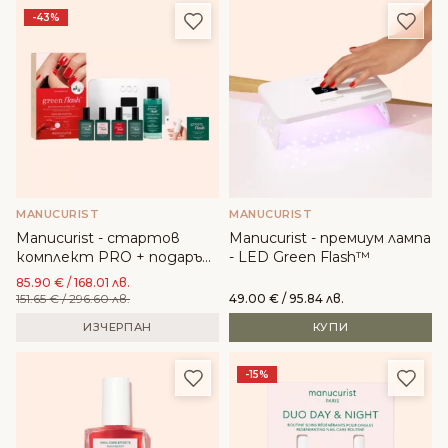
Добави в любими
Доба
-43%
MANUCURIST
MANUCURIST
Manucurist - стартов
Manucurist - премиум лампа
комплект PRO + подарък
- LED Green Flash™
- LED Green Flash™
85.90
€
/ 168.01 лв.
151.65
€
/ 296.60 лв.
49.00
€
/ 95.84 лв.
ИЗЧЕРПАН
КУПИ
Добави в любими
Доба
-15%