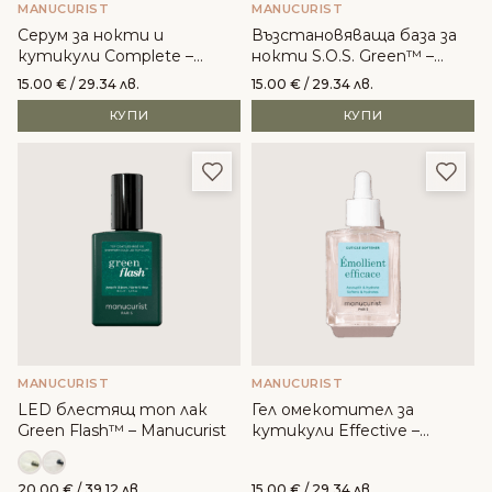
MANUCURIST
MANUCURIST
Серум за нокти и
Възстановяваща база за
кутикули Complete –
нокти S.O.S. Green™ –
Manucurist
Manucurist
15.00
€
/ 29.34 лв.
15.00
€
/ 29.34 лв.
КУПИ
КУПИ
Добави в любими
Доба
MANUCURIST
MANUCURIST
LED блестящ топ лак
Гел омекотител за
Green Flash™ – Manucurist
кутикули Effective –
Manucurist
20.00
€
/ 39.12 лв.
15.00
€
/ 29.34 лв.