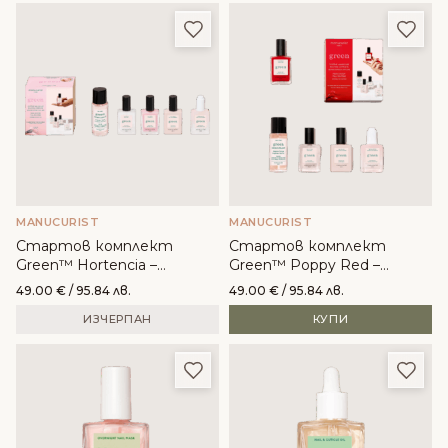
Добави в любими
Доба
MANUCURIST
MANUCURIST
Стартов комплект
Стартов комплект
Green™ Hortencia –
Green™ Poppy Red –
Manucurist
Manucurist
49.00
€
/ 95.84 лв.
49.00
€
/ 95.84 лв.
ИЗЧЕРПАН
КУПИ
Добави в любими
Доба