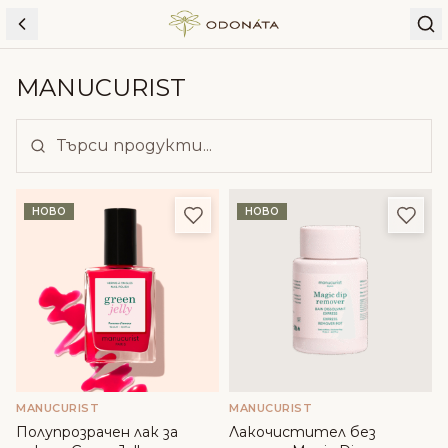
Skip to content
MANUCURIST
Добави в любими
Доба
НОВО
НОВО
MANUCURIST
MANUCURIST
Полупрозрачен лак за
Лакочистител без