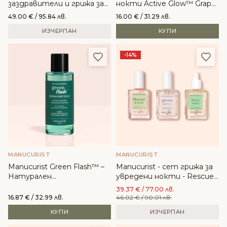
заздравители и грижа за
нокти Active Glow™ Grape
нокти - Active Icons™
- Manucurist
49.00
€
/ 95.84 лв.
16.00
€
/ 31.29 лв.
ИЗЧЕРПАН
КУПИ
Добави в любими
Доба
-14%
MANUCURIST
MANUCURIST
Manucurist Green Flash™ –
Manucurist - сет грижа за
Натурален
увредени нокти - Rescue
лакочистител без
Kit
39.37
€
/ 77.00 лв.
ацетон
16.87
€
/ 32.99 лв.
46.02
€
/ 90.01 лв.
КУПИ
ИЗЧЕРПАН