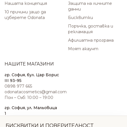
Нашата концепция
Защита на личните
данни
10 причини защо да
изберете Odonata
Бисквитки
Поръчка, доставка и
рекламация
Афилиатна програма
Моят акаунт
НАШИТЕ МАГАЗИНИ
гр. София, бул. Цар Борис
III 93-95
0898 977 665
odonatacosmetics@gmail.com
Пон – Съб: 10:00 – 19:00
гр. София, ул. Мальовица
1
0876 185 022
sales@odonatacosmetics.com
БИСКВИТКИ И ПОВЕРИТЕЛНОСТ