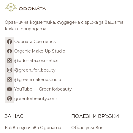
Органична козметика, създадена с грижа за вашата
кожа и природата.
Odonata Cosmetics
Organic Make-Up Studio
@odonata.cosmetics
@green_for_beauty
@greenmakeupstudio
YouTube — Greenforbeauty
greenforbeauty.com
ЗА НАС
ПОЛЕЗНИ ВРЪЗКИ
Какво означава Одоната
Общи условия