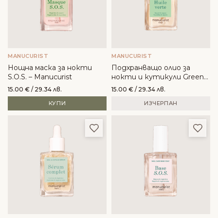
MANUCURIST
MANUCURIST
Нощна маска за нокти
Подхранващо олио за
S.O.S. – Manucurist
нокти и кутикули Green
Oil – Manucurist
15.00
€
/ 29.34 лв.
15.00
€
/ 29.34 лв.
КУПИ
ИЗЧЕРПАН
Добави в любими
Доба