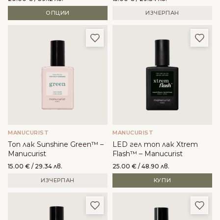
ОПЦИИ
ИЗЧЕРПАН
Добави в любими
Доба
MANUCURIST
MANUCURIST
Топ лак Sunshine Green™ –
LED гел топ лак Xtrem
Manucurist
Flash™ – Manucurist
15.00
€
/ 29.34 лв.
25.00
€
/ 48.90 лв.
ИЗЧЕРПАН
КУПИ
Добави в любими
Доба