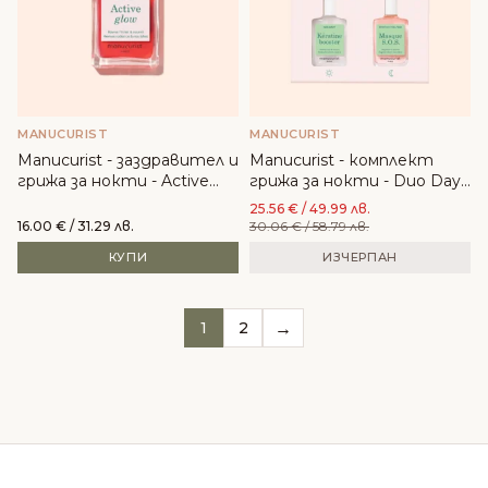
MANUCURIST
MANUCURIST
Manucurist - заздравител и
Manucurist - комплект
грижа за нокти - Active
грижа за нокти - Duo Day
Glow™ Raspberry
& Night
25.56
€
/ 49.99 лв.
16.00
€
/ 31.29 лв.
30.06
€
/ 58.79 лв.
КУПИ
ИЗЧЕРПАН
→
1
2