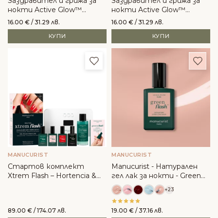
Заздравител и грижа за
Заздравител и грижа за
нокти Active Glow™
нокти Active Glow™
Cranberry – Manucurist
Blueberry – Manucurist
16.00
€
/ 31.29 лв.
16.00
€
/ 31.29 лв.
КУПИ
КУПИ
Добави в любими
Доба
MANUCURIST
MANUCURIST
Стартов комплект
Manucurist - Натурален
Xtrem Flash – Hortencia &
гел лак за нокти - Green
Poppy Red - Manucurist
Flash™
+23
89.00
€
/ 174.07 лв.
19.00
€
/ 37.16 лв.