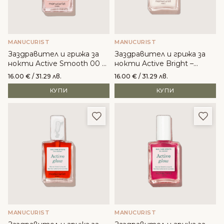
MANUCURIST
MANUCURIST
Заздравител и грижа за
Заздравител и грижа за
нокти Active Smooth 00 –
нокти Active Bright –
Manucurist
Manucurist
16.00
€
/ 31.29 лв.
16.00
€
/ 31.29 лв.
КУПИ
КУПИ
Добави в любими
Доба
MANUCURIST
MANUCURIST