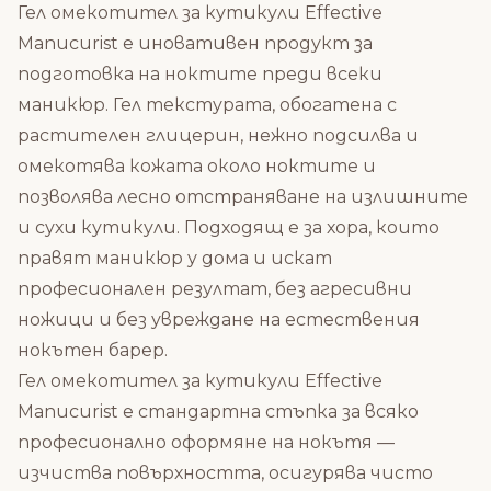
Гел омекотител за кутикули Effective
Manucurist е иновативен продукт за
подготовка на ноктите преди всеки
маникюр. Гел текстурата, обогатена с
растителен глицерин, нежно подсилва и
омекотява кожата около ноктите и
позволява лесно отстраняване на излишните
и сухи кутикули. Подходящ е за хора, които
правят маникюр у дома и искат
професионален резултат, без агресивни
ножици и без увреждане на естествения
нокътен барер.
Гел омекотител за кутикули Effective
Manucurist е стандартна стъпка за всяко
професионално оформяне на нокътя —
изчиства повърхността, осигурява чисто