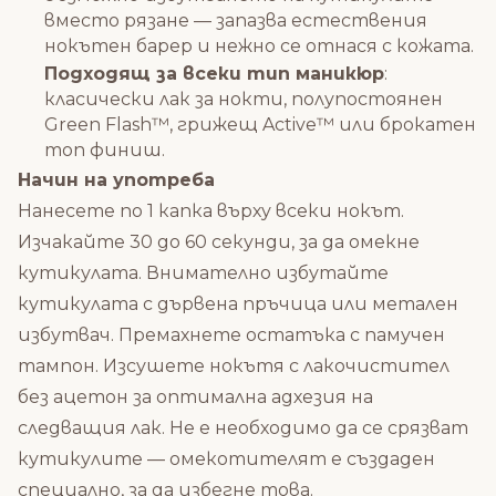
вместо рязане — запазва естествения
нокътен барер и нежно се отнася с кожата.
Подходящ за всеки тип маникюр
:
класически лак за нокти, полупостоянен
Green Flash™, грижещ Active™ или брокатен
топ финиш.
Начин на употреба
Нанесете по 1 капка върху всеки нокът.
Изчакайте 30 до 60 секунди, за да омекне
кутикулата. Внимателно избутайте
кутикулата с дървена пръчица или метален
избутвач. Премахнете остатъка с памучен
тампон. Изсушете нокътя с лакочистител
без ацетон за оптимална адхезия на
следващия лак. Не е необходимо да се срязват
кутикулите — омекотителят е създаден
специално, за да избегне това.