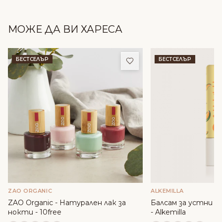
МОЖЕ ДА ВИ ХАРЕСА
Добави в любими
БЕСТСЕЛЪР
БЕСТСЕЛЪР
ZAO ORGANIC
ALKEMILLA
ZAO Organic - Натурален лак за
Балсам за устни с м
нокти - 10free
- Alkemilla