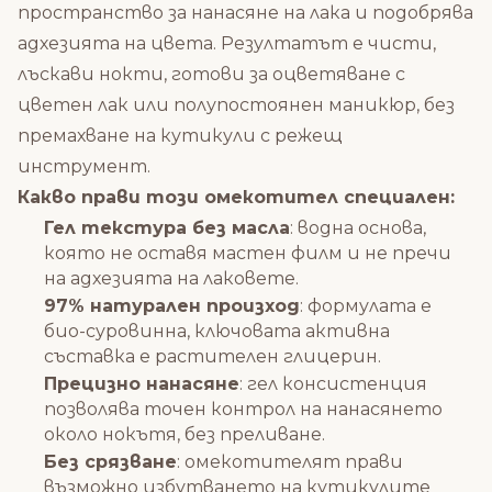
пространство за нанасяне на лака и подобрява
адхезията на цвета. Резултатът е чисти,
лъскави нокти, готови за оцветяване с
цветен лак или полупостоянен маникюр, без
премахване на кутикули с режещ
инструмент.
Какво прави този омекотител специален:
Гел текстура без масла
: водна основа,
която не оставя мастен филм и не пречи
на адхезията на лаковете.
97% натурален произход
: формулата е
био-суровинна, ключовата активна
съставка е растителен глицерин.
Прецизно нанасяне
: гел консистенция
позволява точен контрол на нанасянето
около нокътя, без преливане.
Без срязване
: омекотителят прави
възможно избутването на кутикулите