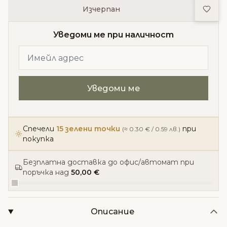
Доба
Изчерпан
Уведоми ме при наличност
Спечели
15 зелени точки
при
(≈ 0.30 € / 0.59 лв.)
покупка
Безплатна доставка до офис/автомат при
поръчка над
50,00 €
Описание