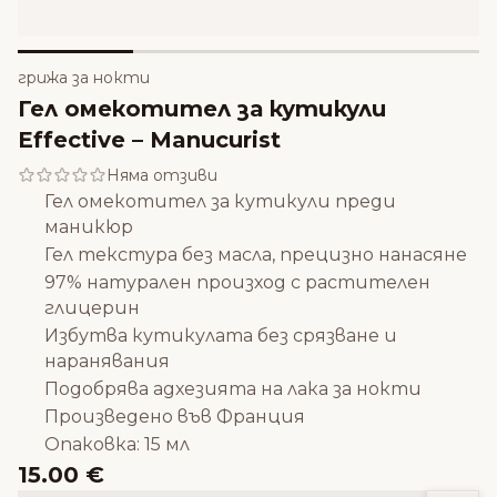
грижа за нокти
Гел омекотител за кутикули
Effective – Manucurist
Няма отзиви
Гел омекотител за кутикули преди
маникюр
Гел текстура без масла, прецизно нанасяне
97% натурален произход с растителен
глицерин
Избутва кутикулата без срязване и
наранявания
Подобрява адхезията на лака за нокти
Произведено във Франция
Опаковка: 15 мл
15.00 €