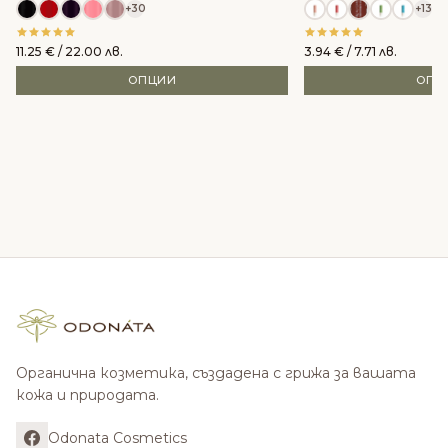
+30
+13
11.25
€
/ 22.00 лв.
3.94
€
/ 7.71 лв.
ОПЦИИ
ОПЦ
Органична козметика, създадена с грижа за вашата
кожа и природата.
Odonata Cosmetics