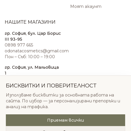
Моят акаунт
НАШИТЕ МАГАЗИНИ
гр. София, бул. Цар Борис
III 93-95
0898 977 665
odonatacosmetics@gmail.com
Пон – Съб: 10:00 – 19:00
гр. София, ул. Мальовица
1
0876 185 022
sales@odonatacosmetics.com
БИСКВИТКИ И ПОВЕРИТЕЛНОСТ
Пон – Съб: 10:00 – 19:30;
Използваме бисквитки за основната работа на
Нед: 11:00 – 18:00
сайта. По избор — за персонализирани препоръки и
анализ на трафика.
Приемам всички
© 2026 Одоната Козметикс ООД. Всички права
запазени.