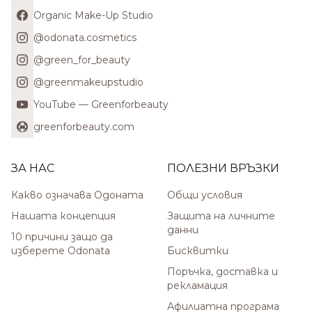
Organic Make-Up Studio
@odonata.cosmetics
@green_for_beauty
@greenmakeupstudio
YouTube — Greenforbeauty
greenforbeauty.com
ЗА НАС
ПОЛЕЗНИ ВРЪЗКИ
Какво означава Одоната
Общи условия
Нашата концепция
Защита на личните
данни
10 причини защо да
изберете Odonata
Бисквитки
Поръчка, доставка и
рекламация
Афилиатна програма