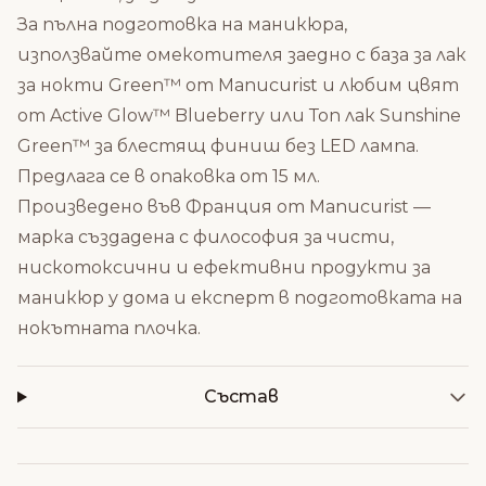
За пълна подготовка на маникюра,
използвайте омекотителя заедно с
база за лак
за нокти Green™ от Manucurist
и любим цвят
от
Active Glow™ Blueberry
или
Топ лак Sunshine
Green™
за блестящ финиш без LED лампа.
Предлага се в опаковка от 15 мл.
Произведено във Франция от Manucurist —
марка създадена с философия за чисти,
нискотоксични и ефективни продукти за
маникюр у дома и експерт в подготовката на
нокътната плочка.
Състав