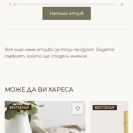
1
0
Напиши отзив
Все още няма отзиви за този продукт. Бъдете
първият, който ще сподели мнение.
МОЖЕ ДА ВИ ХАРЕСА
Добави в любими
БЕСТСЕЛЪР
БЕСТСЕЛЪР