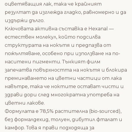
оцветяващия лак, така че крайният
резултат да изглежда гладко, равномерно и да
издържи дълго.
Ключовата активна съставка е Hexanal —
естествен молекул, който подсилва
структурата на нокътя и предпазва от
пожълтяване, особено при използване на по-
наситени пигменти. Тънкият филм
запечатва повърхността на нокътя и блокира
преминаването на цветни частици от лака
навътре, така че ноктите остават чисти и
здрави дори след многократна употреба на
цветни лакове.
Формулата е 78,5% растителна (bio-sourced),
без формалдехид, толуен, дибутил фталат и
камфор. Това я прави подходяща за