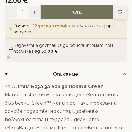
12.00 €
Доба
1
Купи
Спечели
12 зелени точки
при
(≈ 0.24 € / 0.47 лв.)
покупка
Безплатна доставка до офис/автомат при
поръчка над
50,00 €
Описание
Защитна
База за лак за нокти Green
Manucurist е първата и съществена стъпка
във всеки Green™ маникюр. Тази прозрачна
основа подготвя нокътя, изравнява
повърхността и създава идеалното
свързващо звено между естествения нокът и