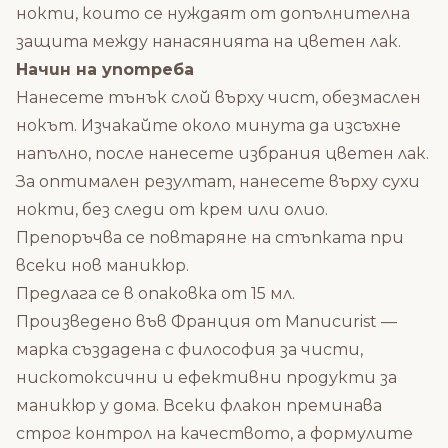
нокти, които се нуждаят от допълнителна
защита между нанасянията на цветен лак.
Начин на употреба
Нанесете тънък слой върху чист, обезмаслен
нокът. Изчакайте около минута да изсъхне
напълно, после нанесете избрания цветен лак.
За оптимален резултат, нанесете върху сухи
нокти, без следи от крем или олио.
Препоръчва се повтаряне на стъпката при
всеки нов маникюр.
Предлага се в опаковка от 15 мл.
Произведено във Франция от Manucurist —
марка създадена с философия за чисти,
нискотоксични и ефективни продукти за
маникюр у дома. Всеки флакон преминава
строг контрол на качеството, а формулите