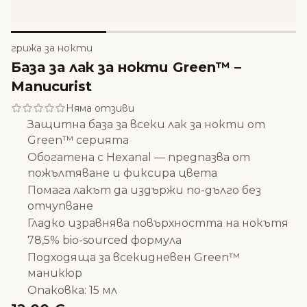
грижа за нокти
База за лак за нокти Green™ –
Manucurist
Няма отзиви
Защитна база за всеки лак за нокти от
Green™ серията
Обогатена с Hexanal — предпазва от
пожълтяване и фиксира цвета
Помага лакът да издържи по-дълго без
отчупване
Гладко изравнява повърхността на нокътя
78,5% bio-sourced формула
Подходяща за всекидневен Green™
маникюр
Опаковка: 15 мл