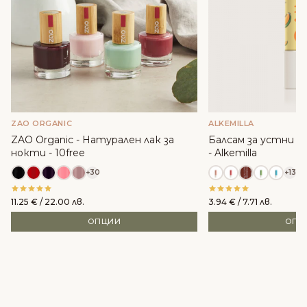
ZAO ORGANIC
ALKEMILLA
ZAO Organic - Натурален лак за
Балсам за устни с м
нокти - 10free
- Alkemilla
+30
+13
11.25
€
/ 22.00 лв.
3.94
€
/ 7.71 лв.
ОПЦИИ
ОПЦ