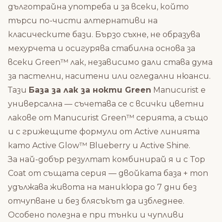
дълготрайна употреба и за всеки, който
търси по-чисти алтернативи на
класическите бази. Бързо съхне, не образува
мехурчета и осигурява стабилна основа за
всеки Green™ лак, независимо дали става дума
за пастелни, наситени или огледални нюанси.
Тази
База за лак за нокти Green
Manucurist е
универсална — съчетава се с всички цветни
лакове от
Manucurist Green™ серията
, а също
и с грижещите формули от Active линията
като
Active Glow™ Blueberry
и
Active Shine
.
За най-добър резултат комбинирай я и с Top
Coat от същата серия — двойката база + топ
удължава живота на маникюра до 7 дни без
отчупване и без блясъкът да избледнее.
Особено полезна е при тънки и чупливи