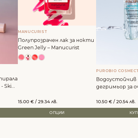
MANUCURIST
Полупрозрачен лак за нокти
Green Jelly – Manucurist
PUROBIO COSMECT
пирала
Водоустойчив 
- Skin
дегримьор за о
Waterproof – Ski
15.00
€
/ 29.34 лв.
10.50
€
/ 20.54 лв.
ОПЦИИ
КУ