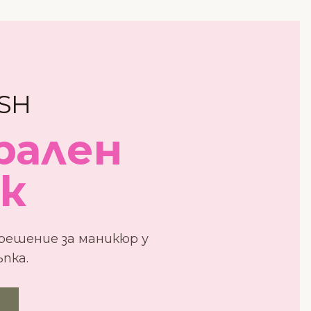
SH
рален
ак
ешение за маникюр у
пка.