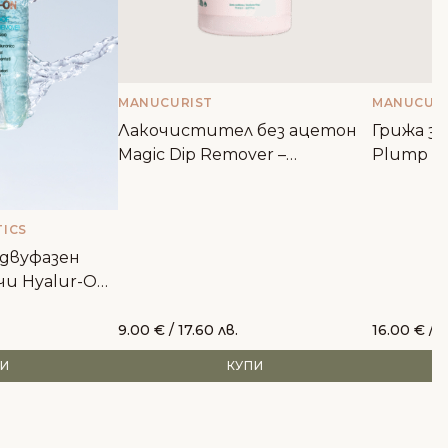
MANUCURIST
MANUCURI
Лакочистител без ацетон
Грижа за
Magic Dip Remover –
Plump Aq
Manucurist
Manucuri
ICS
двуфазен
чи Hyalur-On
n Proof
9.00
€
/ 17.60 лв.
16.00
€
/ 3
ПИ
КУПИ