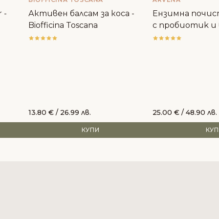
 -
Активен балсам за коса -
Ензимна почис
Biofficina Toscana
с пробиотиk и
ARVENA
13.80
€
/ 26.99 лв.
25.00
€
/ 48.90 лв.
КУПИ
КУ