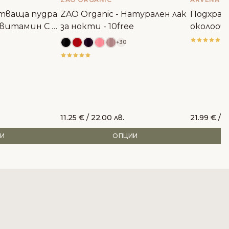
тваща пудра
ZAO Organic - Натурален лак
Подхранв
 витамин С -
за нокти - 10free
околооче
АMORTEL
+30
11.25
€
/ 22.00 лв.
21.99
€
/ 4
ПИ
ОПЦИИ