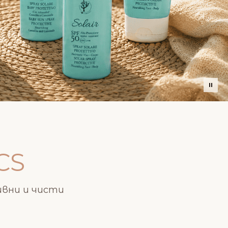
В
CS
ивни и чисти