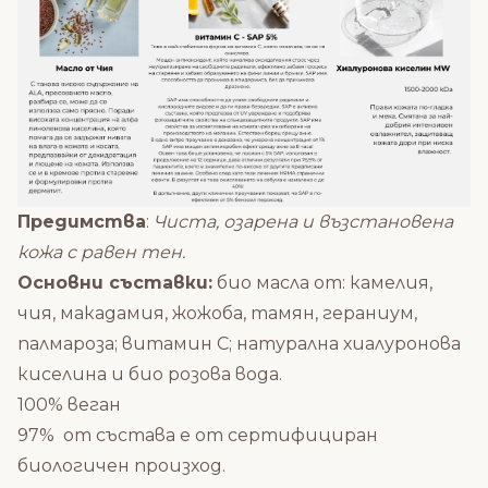
Предимства
:
Чиста, озарена и възстановена
кожа с равен тен.
Основни съставки:
био масла от: камелия,
чия, макадамия, жожоба, тамян, гераниум,
палмароза; витамин С; натурална хиалуронова
киселина и био розова вода.
100% веган
97% от състава е от сертифициран
биологичен произход.