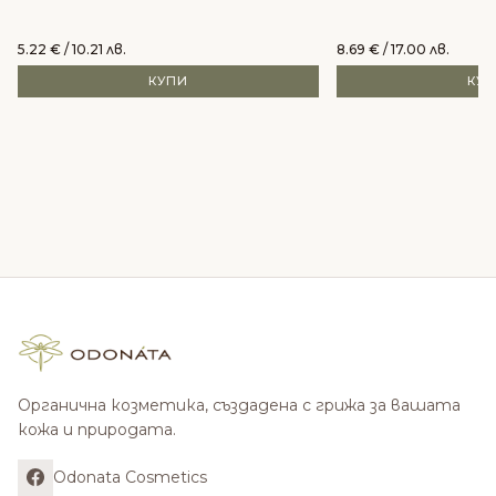
5.22
€
/ 10.21 лв.
8.69
€
/ 17.00 лв.
КУПИ
КУ
Органична козметика, създадена с грижа за вашата
кожа и природата.
Odonata Cosmetics