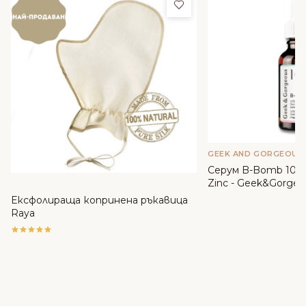
Добави в любими
GEEK AND GORGEOUS
Серум B-Bomb 10% 
Zinc - Geek&Gorgeo
Ексфолираща копринена ръкавица
Raya