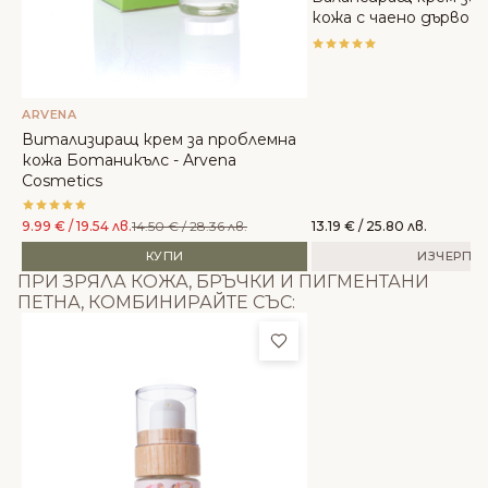
кожа с чаено дърво и
ARVENA
Витализиращ крем за проблемна
кожа Ботаникълс - Arvena
Cosmetics
9.99
€
/ 19.54 лв.
14.50
€
/ 28.36 лв.
13.19
€
/ 25.80 лв.
КУПИ
ИЗЧЕРПА
ПРИ ЗРЯЛА КОЖА, БРЪЧКИ И ПИГМЕНТАНИ
ПЕТНА, КОМБИНИРАЙТЕ СЪС:
Добави в любими