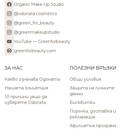
Organic Make-Up Studio
@odonata.cosmetics
@green_for_beauty
@greenmakeupstudio
YouTube — Greenforbeauty
greenforbeauty.com
ЗА НАС
ПОЛЕЗНИ ВРЪЗКИ
Какво означава Одоната
Общи условия
Нашата концепция
Защита на личните
данни
10 причини защо да
изберете Odonata
Бисквитки
Поръчка, доставка и
рекламация
Афилиатна програма