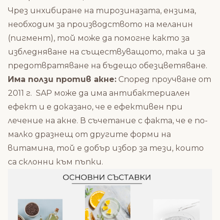
Чрез инхибиране на тирозиназата, ензима,
необходим за производството на меланин
(пигмент), той може да помогне както за
избледняване на съществуващото, така и за
предотвратяване на бъдещо обезцветяване.
Има ползи против акне:
Според проучване от
2011 г. SAP може да има антибактериален
ефект и е доказано, че е ефективен при
лечение на акне. В съчетание с факта, че е по-
малко дразнещ от другите форми на
витамина, той е добър избор за тези, които
са склонни към пъпки.