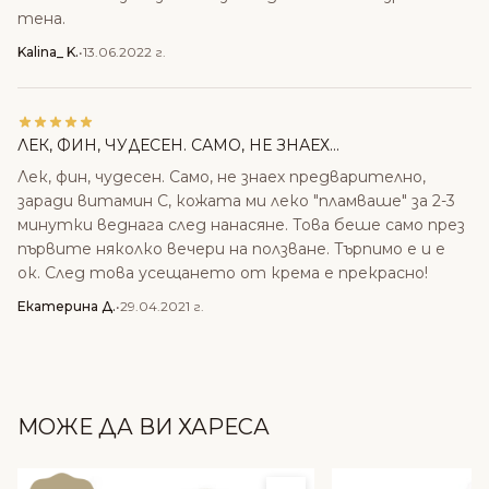
тена.
Kalina_ K.
•
13.06.2022 г.
ЛЕК, ФИН, ЧУДЕСЕН. САМО, НЕ ЗНАЕХ...
Лек, фин, чудесен. Само, не знаех предварително,
заради витамин С, кожата ми леко "пламваше" за 2-3
минутки веднага след нанасяне. Това беше само през
първите няколко вечери на ползване. Търпимо е и е
ок. След това усещането от крема е прекрасно!
Екатерина Д.
•
29.04.2021 г.
МОЖЕ ДА ВИ ХАРЕСА