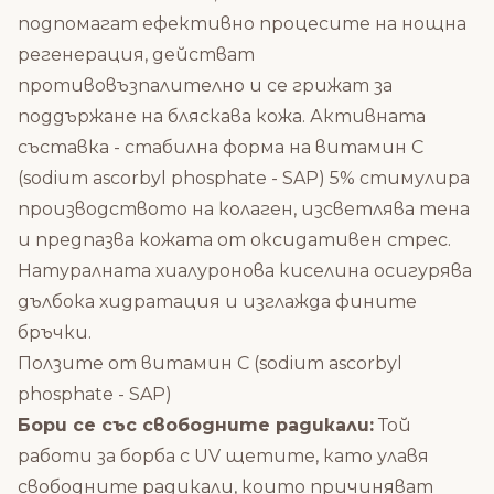
подпомагат ефективно процесите на нощна
регенерация, действат
противовъзпалително и се грижат за
поддържане на бляскава кожа. Активната
съставка - стабилна форма на витамин С
(sodium ascorbyl phosphate - SAP) 5% стимулира
производството на колаген, изсветлява тена
и предпазва кожата от оксидативен стрес.
Натуралната хиалуронова киселина осигурява
дълбока хидратация и изглажда фините
бръчки.
Ползите от витамин С (sodium ascorbyl
phosphate - SAP)
Бори се със свободните радикали:
Той
работи за борба с UV щетите, като улавя
свободните радикали, които причиняват