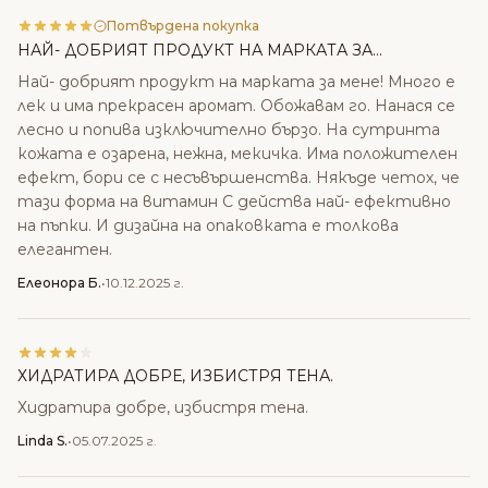
Потвърдена покупка
НАЙ- ДОБРИЯТ ПРОДУКТ НА МАРКАТА ЗА...
Най- добрият продукт на марката за мене! Много е
лек и има прекрасен аромат. Обожавам го. Нанася се
лесно и попива изключително бързо. На сутринта
кожата е озарена, нежна, мекичка. Има положителен
ефект, бори се с несъвършенства. Някъде четох, че
тази форма на витамин С действа най- ефективно
на пъпки. И дизайна на опаковката е толкова
елегантен.
Елеонора Б.
•
10.12.2025 г.
ХИДРАТИРА ДОБРЕ, ИЗБИСТРЯ ТЕНА.
Хидратира добре, избистря тена.
Linda S.
•
05.07.2025 г.