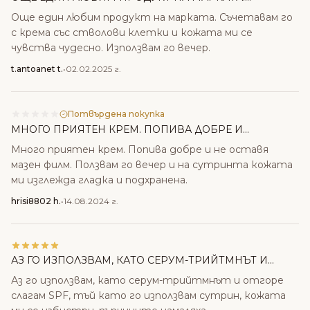
Още един любим продукт на марката. Съчетавам го
с крема със стволови клетки и кожата ми се
чувства чудесно. Използвам го вечер.
t.antoanet t.
•
02.02.2025 г.
Потвърдена покупка
МНОГО ПРИЯТЕН КРЕМ. ПОПИВА ДОБРЕ И...
Много приятен крем. Попива добре и не оставя
мазен филм. Ползвам го вечер и на сутринта кожата
ми изглежда гладка и подхранена.
hrisi8802 h.
•
14.08.2024 г.
АЗ ГО ИЗПОЛЗВАМ, КАТО СЕРУМ-ТРИЙТМНЪТ И...
Аз го използвам, като серум-трийтмнът и отгоре
слагам SPF, тъй като го използвам сутрин, кожата