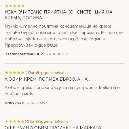
ИЗКЛЮЧИТЕЛНО ПРИЯТНА КОНСИСТЕНЦИЯ НА
КРЕМА, ПОПИВА...
Изключително приятна консистенция на крема,
попива бързо и има много лек свеж аромат. Много съм
доволна, ефект има още от първата седмица.
Препоръчвам с две ръце!
lazarenapetrova2002 l.
•
26.06.2025 г.
Потвърдена покупка
ЛЮБИМ КРЕМ. ПОПИВА БЪРЗО, А НА...
Любим крем. Попива бързо, а на сутринта кожата е
сияйна и мека.
e.novaiva e.
•
12.04.2025 г.
Потвърдена покупка
ОЩЕ ЕДИН ЛЮБИМ ПРОДУКТ НА МАРКАТА....