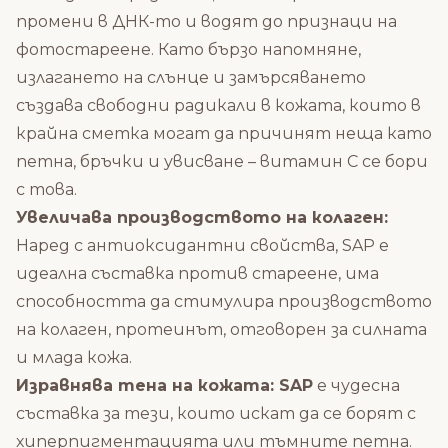
промени в ДНК-то и водят до признаци на
фотостареене. Като бързо напомняне,
излагането на слънце и замърсяването
създава свободни радикали в кожата, които в
крайна сметка могат да причинят неща като
петна, бръчки и увисване – витамин С се бори
с това.
Увеличава производството на колаген:
Наред с антиоксидантни свойства, SAP е
идеална съставка против стареене, има
способността да стимулира производството
на колаген, протеинът, отговорен за силната
и млада кожа.
Изравнява тена на кожата: SAP
е чудесна
съставка за тези, които искат да се борят с
хиперпигментацията или тъмните петна.