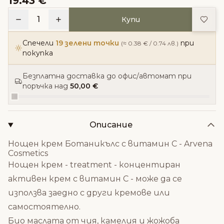
19.43 €
Доба
1
Купи
Спечели
19 зелени точки
при
(≈ 0.38 € / 0.74 лв.)
покупка
Безплатна доставка до офис/автомат при
поръчка над
50,00 €
Описание
Нощен крем Ботаникълс с витамин C - Arvena
Cosmetics
Нощен крем - treatment - концентиран
активен крем с витамин С - може да се
използва заедно с други кремове или
самостоятелно.
Био маслата от чия, камелия и жожоба