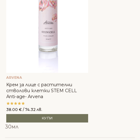
ARVENA
Kрем за лице с растителни
стволови клетки STEM CELL
Аnti-age- Arvena
38.00
€
/ 74.32 лв.
КУПИ
30мл