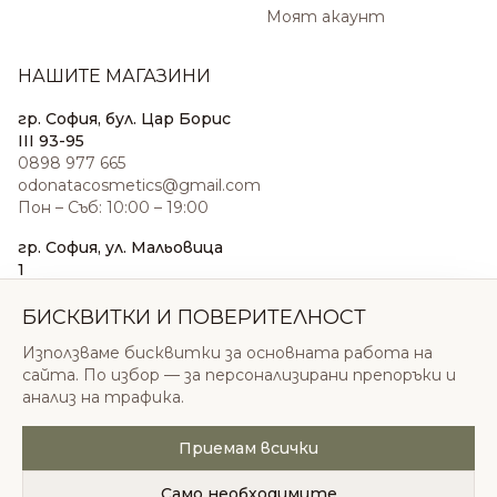
Моят акаунт
НАШИТЕ МАГАЗИНИ
гр. София, бул. Цар Борис
III 93-95
0898 977 665
odonatacosmetics@gmail.com
Пон – Съб: 10:00 – 19:00
гр. София, ул. Мальовица
1
0876 185 022
sales@odonatacosmetics.com
БИСКВИТКИ И ПОВЕРИТЕЛНОСТ
Пон – Съб: 10:00 – 19:30;
Използваме бисквитки за основната работа на
Нед: 11:00 – 18:00
сайта. По избор — за персонализирани препоръки и
анализ на трафика.
Приемам всички
© 2026 Одоната Козметикс ООД. Всички права
запазени.
Само необходимите