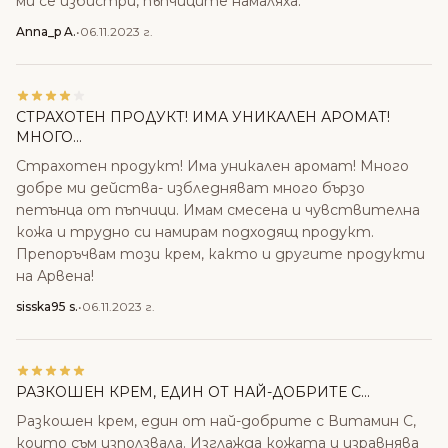
ми се избистри, пъпчиците намаляха.
Anna_p A.
•
06.11.2023 г.
СТРАХОТЕН ПРОДУКТ! ИМА УНИКАЛЕН АРОМАТ!
МНОГО...
Страхотен продукт! Има уникален аромат! Много
добре ми действа- избледняват много бързо
петънца от пъпчици. Имам смесена и чувствителна
кожа и трудно си намирам подходящ продукт.
Препоръчвам този крем, както и другите продукти
на Арвена!
sisska95 s.
•
06.11.2023 г.
РАЗКОШЕН КРЕМ, ЕДИН ОТ НАЙ-ДОБРИТЕ С...
Разкошен крем, един от най-добрите с Витамин С,
които съм използвала. Изглажда кожата и изравнява