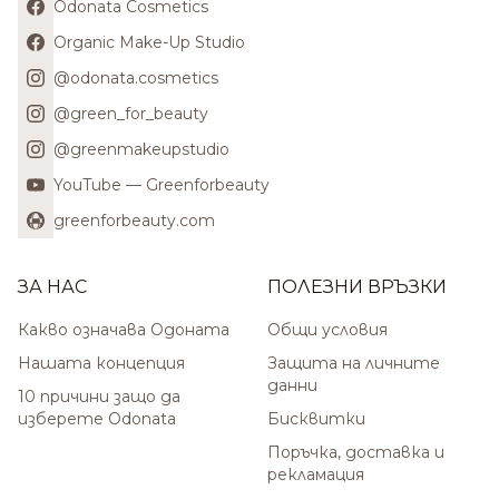
Odonata Cosmetics
Organic Make-Up Studio
@odonata.cosmetics
@green_for_beauty
@greenmakeupstudio
YouTube — Greenforbeauty
greenforbeauty.com
ЗА НАС
ПОЛЕЗНИ ВРЪЗКИ
Какво означава Одоната
Общи условия
Нашата концепция
Защита на личните
данни
10 причини защо да
изберете Odonata
Бисквитки
Поръчка, доставка и
рекламация