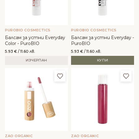
PUROBIO COSMECTICS
PUROBIO COSMECTICS
Балсам за устни Everyday
Балсам за устни Everyday -
Color - PuroBIO
PuroBIO
5.93
€
/ 11.60 лв.
5.93
€
/ 11.60 лв.
ИЗЧЕРПАН
КУПИ
Добави в любими
Доба
ZAO ORGANIC
ZAO ORGANIC