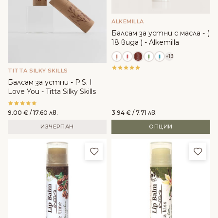
ALKEMILLA
Балсам за устни с масла - (
18 вида ) - Alkemilla
+13
TITTA SILKY SKILLS
Балсам за устни - P.S. I
Love You - Titta Silky Skills
9.00
€
/ 17.60 лв.
3.94
€
/ 7.71 лв.
ИЗЧЕРПАН
ОПЦИИ
Добави в любими
Доба