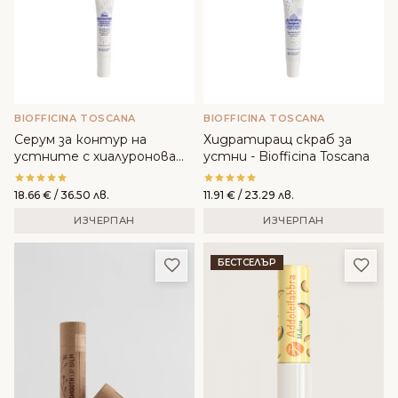
BIOFFICINA TOSCANA
BIOFFICINA TOSCANA
Серум за контур на
Хидратиращ скраб за
устните с хиалуронова
устни - Biofficina Toscana
киселина - Biofficina
Toscana
18.66
€
/ 36.50 лв.
11.91
€
/ 23.29 лв.
ИЗЧЕРПАН
ИЗЧЕРПАН
Добави в любими
Доба
БЕСТСЕЛЪР