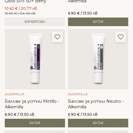
Glow SPF 50+ Berry
Alkemilla
10.62
€
/ 20.77 лв.
12.50
€
/ 24.45 лв.
6.90
€
/ 13.50 лв.
ИЗЧЕРПАН
КУПИ
Добави в любими
Доба
ALKEMILLA
ALKEMILLA
Балсам за устни Mirtillo -
Балсам за устни Neutro -
Alkemilla
Alkemilla
6.90
€
/ 13.50 лв.
6.90
€
/ 13.50 лв.
КУПИ
КУПИ