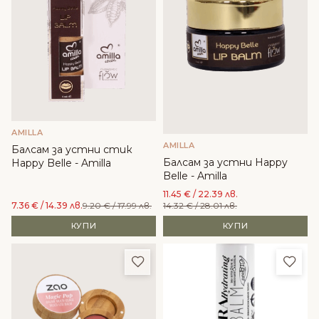
AMILLA
AMILLA
Балсам за устни стик
Балсам за устни Happy
Happy Belle - Amilla
Belle - Amilla
11.45
€
/ 22.39 лв.
7.36
€
/ 14.39 лв.
9.20
€
/ 17.99 лв.
14.32
€
/ 28.01 лв.
КУПИ
КУПИ
Добави в любими
Доба