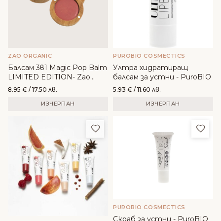
ZAO ORGANIC
PUROBIO COSMECTICS
Балсам 3в1 Magic Pop Balm
Ултра хидратиращ
LIMITED EDITION- Zao
балсам за устни - PuroBIO
Organic
8.95
€
/ 17.50 лв.
5.93
€
/ 11.60 лв.
ИЗЧЕРПАН
ИЗЧЕРПАН
Добави в любими
Доба
PUROBIO COSMECTICS
Скраб за устни - PuroBIO