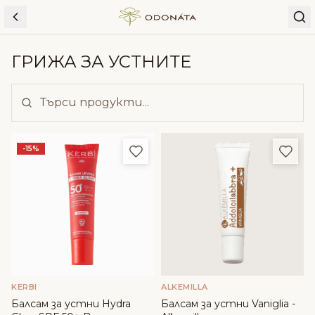
Skip to content
ГРИЖА ЗА УСТНИТЕ
Добави в любими
Доба
-15%
KERBI
ALKEMILLA
Балсам за устни Hydra
Балсам за устни Vaniglia -