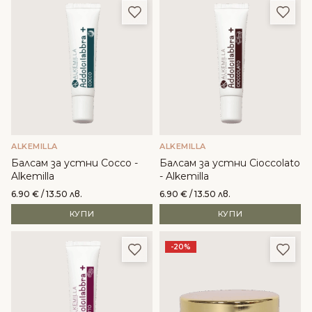
Добави в любими
Доба
ALKEMILLA
ALKEMILLA
Балсам за устни Cocco -
Балсам за устни Cioccolato
Alkemilla
- Alkemilla
6.90
€
/ 13.50 лв.
6.90
€
/ 13.50 лв.
КУПИ
КУПИ
Добави в любими
Доба
-20%