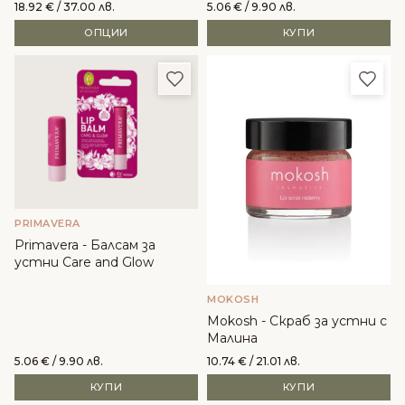
18.92
€
/ 37.00 лв.
5.06
€
/ 9.90 лв.
ОПЦИИ
КУПИ
Добави в любими
Доба
PRIMAVERA
Primavera - Балсам за
устни Care and Glow
MOKOSH
Mokosh - Скраб за устни с
Малина
5.06
€
/ 9.90 лв.
10.74
€
/ 21.01 лв.
КУПИ
КУПИ