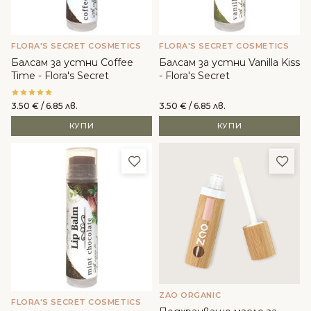
FLORA'S SECRET COSMETICS
FLORA'S SECRET COSMETICS
Балсам за устни Coffee
Балсам за устни Vanilla Kiss
Time - Flora's Secret
- Flora's Secret
3.50
€
/ 6.85 лв.
3.50
€
/ 6.85 лв.
КУПИ
КУПИ
Добави в любими
Доба
ZAO ORGANIC
FLORA'S SECRET COSMETICS