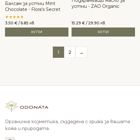
Подхранващо масло за
Балсам за устни Mint
устни - ZAO Organic
Chocolate - Flora's Secret
3.50
€
/ 6.85 лв.
15.29
€
/ 29.90 лв.
КУПИ
КУПИ
→
1
2
Органична козметика, създадена с грижа за вашата
кожа и природата.