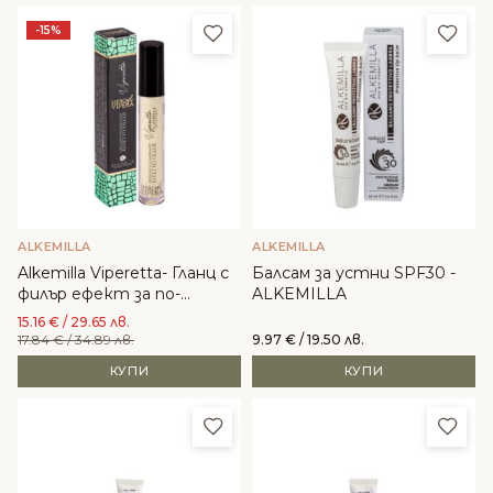
Добави в любими
Доба
-15%
ALKEMILLA
ALKEMILLA
Alkemilla Viperetta- Гланц с
Балсам за устни SPF30 -
филър ефект за по-
ALKEMILLA
обемни устни
15.16
€
/ 29.65 лв.
17.84
€
/ 34.89 лв.
9.97
€
/ 19.50 лв.
КУПИ
КУПИ
Добави в любими
Доба