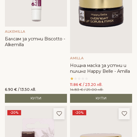
ALKEMILLA
Балсам за устни Biscotto -
Alkemilla
AMILLA
Нощна маска за устни и
пилинг Happy Belle - Amilla
11.86
€
/ 23.20 лв.
6.90
€
/ 13.50 лв.
14.83
€
/ 29.00 лв.
КУПИ
КУПИ
Добави в любими
Доба
-20%
-20%