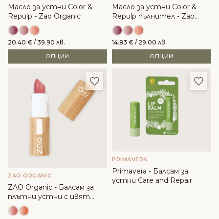
Масло за устни Color &
Масло за устни Color &
Repulp - Zao Organic
Repulp пълнител - Zao
Organic
20.40
€
/ 39.90 лв.
14.83
€
/ 29.00 лв.
ОПЦИИ
ОПЦИИ
Добави в любими
Доба
PRIMAVERA
Primavera - Балсам за
ZAO ORGANIC
устни Care and Repair
ZAO Organic - Балсам за
плътни устни с цвят
Color & Repulp