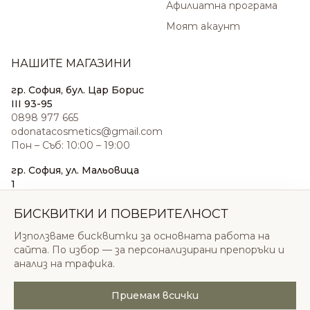
Афилиатна програма
Моят акаунт
НАШИТЕ МАГАЗИНИ
гр. София, бул. Цар Борис
III 93-95
0898 977 665
odonatacosmetics@gmail.com
Пон – Съб: 10:00 – 19:00
гр. София, ул. Мальовица
1
0876 185 022
sales@odonatacosmetics.com
БИСКВИТКИ И ПОВЕРИТЕЛНОСТ
Пон – Съб: 10:00 – 19:30;
Използваме бисквитки за основната работа на
Нед: 11:00 – 18:00
сайта. По избор — за персонализирани препоръки и
анализ на трафика.
Приемам всички
© 2026 Одоната Козметикс ООД. Всички права