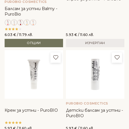
PUROBIO COSMECTICS
Балсам за устни Balmy -
PuroBio
6.03
€
/ 11.79 лв.
5.93
€
/ 11.60 лв.
ОПЦИИ
ИЗЧЕРПАН
Добави в любими
Доба
PUROBIO COSMECTICS
Крем за устни - PuroBIO
Детски балсам за устни -
PuroBIO
5.93
€
/ 11.60 лв.
5.93
€
/ 11.60 лв.