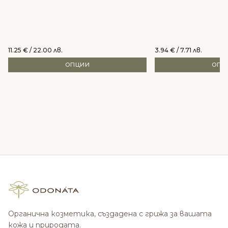
11.25
€
/ 22.00 лв.
3.94
€
/ 7.71 лв.
ОПЦИИ
ОПЦ
Органична козметика, създадена с грижа за вашата
кожа и природата.