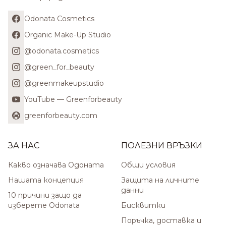
Odonata Cosmetics
Organic Make-Up Studio
@odonata.cosmetics
@green_for_beauty
@greenmakeupstudio
YouTube — Greenforbeauty
greenforbeauty.com
ЗА НАС
ПОЛЕЗНИ ВРЪЗКИ
Какво означава Одоната
Общи условия
Нашата концепция
Защита на личните
данни
10 причини защо да
изберете Odonata
Бисквитки
Поръчка, доставка и