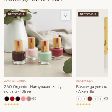
Добави в любими
БЕСТСЕЛЪР
БЕСТСЕЛЪР
ZAO ORGANIC
ALKEMILLA
ZAO Organic - Натурален лак за
Балсам за устни с м
нокти - 10free
- Alkemilla
+30
+13