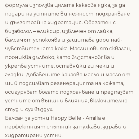
формула използва цялата какаова ядка, за да
подари на устните ви нежност, подхранване
и дълготрайна хидратация. Обогатен с
бизаболол – еликсир, извлечен от лайка,
балсамът успокоява и защитава дори най-
чувствителната кожа. Маслиновият сквалан,
прониква дълбоко, като възстановява и
укрепва устните, оставяйки ги меки и
гладки. Добавените какаово масло и масло от
ший подсилват регенерацията на кожата,
осигуряват богато подхранване и предпазват
устните от външни влияния, включително
студ и сух въздух.
Балсам за устни Happy Belle - Amilla е
перфектният спътник за пухкави, здрави и
хидратирани устни.