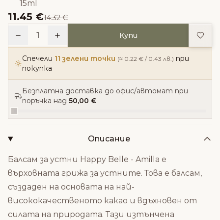
15ml
11.45 €
14.32 €
Доба
1
Купи
Спечели
11 зелени точки
при
(≈ 0.22 € / 0.43 лв.)
покупка
Безплатна доставка до офис/автомат при
поръчка над
50,00 €
Описание
Балсам за устни Happy Belle - Amilla е
върховната грижа за устните. Това е балсам,
създаден на основата на най-
висококачественото какао и вдъхновен от
силата на природата. Тази изтънчена