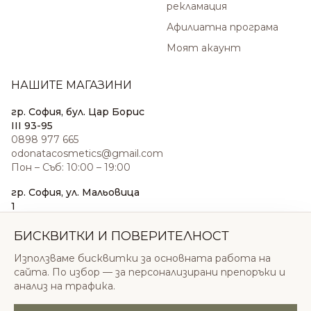
рекламация
Афилиатна програма
Моят акаунт
НАШИТЕ МАГАЗИНИ
гр. София, бул. Цар Борис
III 93-95
0898 977 665
odonatacosmetics@gmail.com
Пон – Съб: 10:00 – 19:00
гр. София, ул. Мальовица
1
0876 185 022
sales@odonatacosmetics.com
БИСКВИТКИ И ПОВЕРИТЕЛНОСТ
Пон – Съб: 10:00 – 19:30;
Използваме бисквитки за основната работа на
Нед: 11:00 – 18:00
сайта. По избор — за персонализирани препоръки и
анализ на трафика.