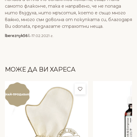
самото флаконче, така е направено, че не попада
нито въздуха, нито мръсотия, което е също много
важно, много съм доволна от покупката си, благодаря
Ви odonata, предлагате страхотни неща.
lbereznyk56 l.
•
17.02.2021 г.
МОЖЕ ДА ВИ ХАРЕСА
Добави в любими