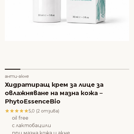
анти-акне
Хидратиращ крем за лице за
овлажняване на мазна кожа –
PhytoEssenceBio
5,0 (2 отзива)
oil free
с лактобацили
при мазна кожа и акне