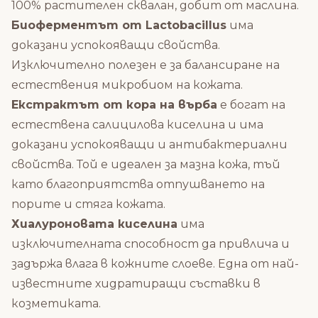
100% растителен сквалан, добит от маслина.
Биоферментът от Lactobacillus
има
доказани успокояващи свойства.
Изключително полезен е за балансиране на
естествения микробиом на кожата.
Екстрактът от кора на върба
е богат на
естествена салицилова киселина и има
доказани успокояващи и антибактериални
свойства. Той е идеален за мазна кожа, тъй
като благоприятства отпушването на
порите и стяга кожата.
Хиалуроновата киселина
има
изключителната способност да привлича и
задържа влага в кожните слоеве. Една от най-
известните хидратиращи съставки в
козметиката.