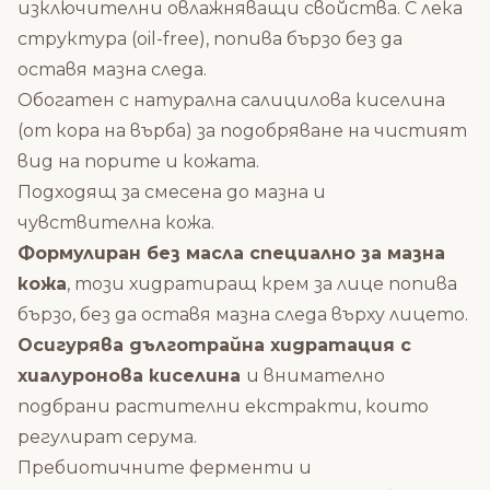
изключителни овлажняващи свойства. С лека
структура (oil-free), попива бързо без да
оставя мазна следа.
Обогатен с натурална салицилова киселина
(от кора на върба) за подобряване на чистият
вид на порите и кожата.
Подходящ за смесена до мазна и
чувствителна кожа.
Формулиран без масла специално за мазна
кожа
, този хидратиращ крем за лице попива
бързо, без да оставя мазна следа върху лицето.
Осигурява дълготрайна хидратация с
хиалуронова киселина
и внимателно
подбрани растителни екстракти, които
регулират серума.
Пребиотичните ферменти и