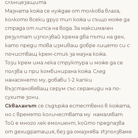
слънцезащита.
Мазната кожа се нуждае от толкова влага,
колкото всеки друг тип кожа и също може да
страда от липса на вода. За максимален
резултат използвай крема два пъти на ден,
като преди това измиваш добре лицето си с
почистващ крем-стик за мазна кожа.
Този крем има лека структура и може да се
ползва и при комбинирана кожа. След
нанасянето му, добави 1-2 капки
възстановяващ серум със серамиди на по-
сухите зони.
Скваланът
се съдържа естествено в кожата,
но с времето количествата му намаляват.
Той е много лек емолиент, който предпазва
от дехидратация, без да омазнява. Използваме