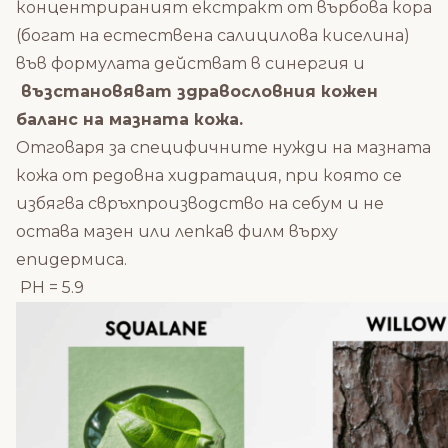
концентрираният екстракт от върбова кора
(богат на естествена салицилова киселина)
във формулата действат в синергия и
възстановяват здравословния кожен
баланс на мазната кожа.
Отговаря за специфичните нужди на мазната
кожа от редовна хидратация, при която се
избягва свръхпроизводство на себум и не
остава мазен или лепкав филм върху
епидермиса.
PH = 5.9