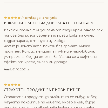
Потвърдена покупка
ИЗКЛЮЧИТЕЛНО СЪМ ДОВОЛНА ОТ ТОЗИ КРЕМ....
Изключително съм доволна от този крем. Много лек,
попива бързо, едновременно прави кожата супер
хидратирана, с тонус и изглажда
несъвършенствата, почти без аромат, много
приятен. Консистенцията тук ми е най-любима,
ултра лека, без да отежнява. Усеща се и лифтинг
ефект от крема, много ми допада.
Ana I.
•
21.10.2021 г.
СТРАХОТЕН ПРОДУКТ, ЗА ПЪРВИ ПЪТ СЕ...
Страхотен продукт, за първи път се събудих без
мазното покритие по лицето, много е лек, бързо
попива и отлично овлажнява кожата, също така