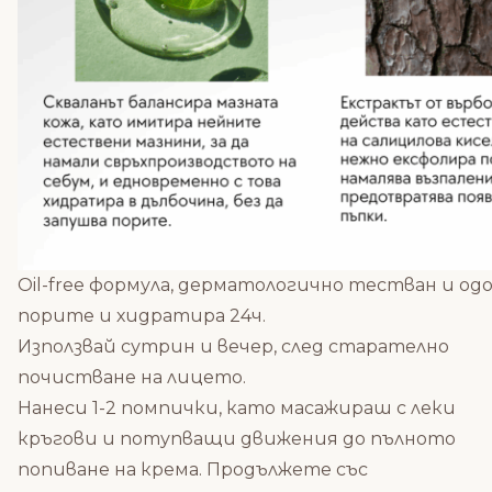
Oil-free формула, дерматологично тестван и одо
порите и хидратира 24ч.
Използвай сутрин и вечер, след старателно
почистване на лицето.
Нанеси 1-2 помпички, като масажираш с леки
кръгови и потупващи движения до пълното
попиване на крема. Продължете със