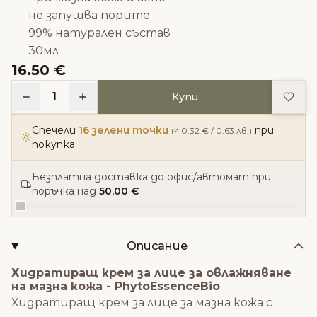
не запушва порите
99% натурален състав
30мл
16.50 €
Доба
1
Купи
Спечели
16 зелени точки
при
(≈ 0.32 € / 0.63 лв.)
покупка
Безплатна доставка до офис/автомат при
поръчка над
50,00 €
Описание
Хидратиращ крем за лице за овлажняване
на мазна кожа - PhytoEssenceBio
Хидратиращ крем за лице за мазна кожа с