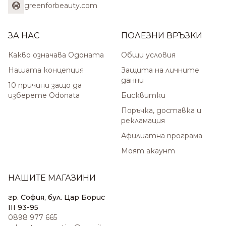
greenforbeauty.com
ЗА НАС
ПОЛЕЗНИ ВРЪЗКИ
Какво означава Одоната
Общи условия
Нашата концепция
Защита на личните
данни
10 причини защо да
изберете Odonata
Бисквитки
Поръчка, доставка и
рекламация
Афилиатна програма
Моят акаунт
НАШИТЕ МАГАЗИНИ
гр. София, бул. Цар Борис
III 93-95
0898 977 665