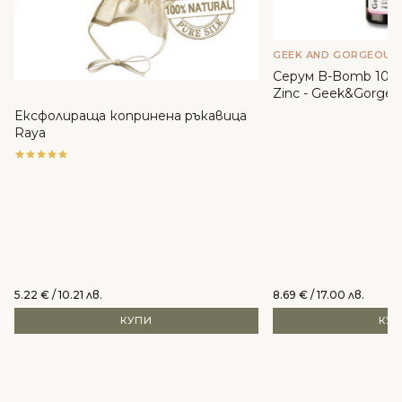
GEEK AND GORGEOUS
Серум B-Bomb 10% 
Zinc - Geek&Gorgeo
Ексфолираща копринена ръкавица
Raya
5.22
€
/ 10.21 лв.
8.69
€
/ 17.00 лв.
КУПИ
КУ