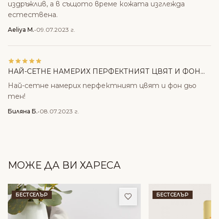
издръжлив, а в същото време кожата изглежда
естествена.
Aeliya M.
•
09.07.2023 г.
НАЙ-СЕТНЕ НАМЕРИХ ПЕРФЕКТНИЯТ ЦВЯТ И ФОН...
Най-сетне намерих перфектният цвят и фон дьо
тен!
Биляна Б.
•
08.07.2023 г.
МОЖЕ ДА ВИ ХАРЕСА
Добави в любими
БЕСТСЕЛЪР
БЕСТСЕЛЪР