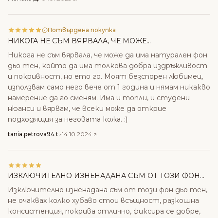
Потвърдена покупка
НИКОГА НЕ СЪМ ВЯРВАЛА, ЧЕ МОЖЕ...
Никога не съм вярвала, че може да има натурален фон
дьо тен, който да има толкова добра издръжливост
и покривност, но ето го. Моят безспорен любимец,
използвам само него вече от 1 година и нямам никакво
намерение да го сменям. Има и топли, и студени
нюанси и вярвам, че всеки може да открие
подходящия за неговата кожа. :)
tania.petrova94 t.
•
14.10.2024 г.
ИЗКЛЮЧИТЕЛНО ИЗНЕНАДАНА СЪМ ОТ ТОЗИ ФОН...
Изключително изненадана съм от този фон дьо тен,
не очаквах колко хубаво стои всъщност, разкошна
консистенция, покрива отлично, фиксира се добре,