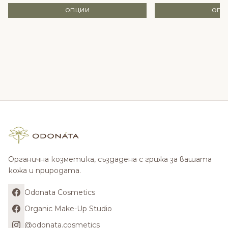
ОПЦИИ
ОПЦ
Органична козметика, създадена с грижа за вашата
кожа и природата.
Odonata Cosmetics
Organic Make-Up Studio
@odonata.cosmetics