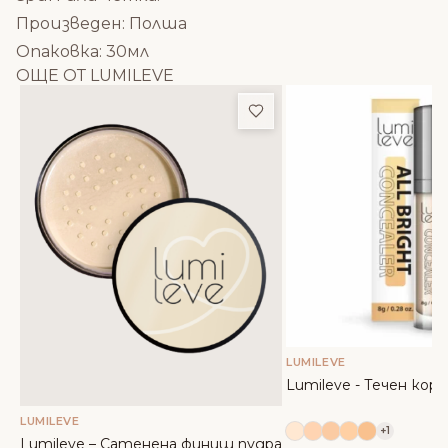
Произведен: Полша
Опаковка: 30мл
OЩЕ ОТ LUMILEVE
Добави в любими
LUMILEVE
Lumileve - Течен ко
LUMILEVE
+1
Lumileve – Сатенена финиш пудра