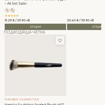
– All Set Satin
15.29
€
/ 29.90 лв.
20.40
€
/ 39.90 лв.
ОПЦИИ
ОПЦИИ
ПОДХОДЯЩА ЧЕТКА
Добави в любими
PUROBIO COSMECTICS
Четка Sculpting Angled Brush №11