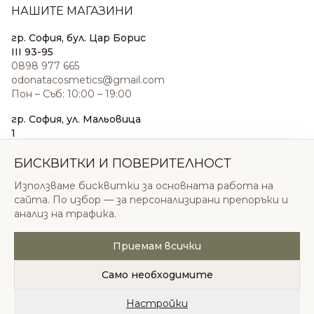
НАШИТЕ МАГАЗИНИ
гр. София, бул. Цар Борис
III 93-95
0898 977 665
odonatacosmetics@gmail.com
Пон – Съб: 10:00 – 19:00
гр. София, ул. Мальовица
1
0876 185 022
sales@odonatacosmetics.com
БИСКВИТКИ И ПОВЕРИТЕЛНОСТ
Пон – Съб: 10:00 – 19:30;
Използваме бисквитки за основната работа на
Нед: 11:00 – 18:00
сайта. По избор — за персонализирани препоръки и
анализ на трафика.
Приемам всички
© 2026 Одоната Козметикс ООД. Всички права
запазени.
Само необходимите
Политика за поверителност
Общи условия
Бисквитки
Настройки