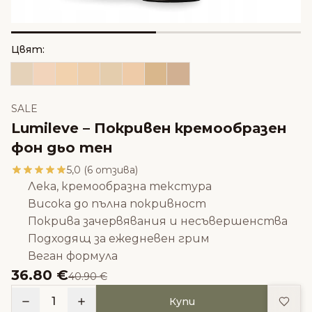
Цвят:
SALE
Lumileve – Покривен кремообразен
фон дьо тен
5,0 (6 отзива)
Лека, кремообразна текстура
Висока до пълна покривност
Покрива зачервявания и несъвершенства
Подходящ за ежедневен грим
Веган формула
36.80 €
40.90 €
Доба
1
Купи