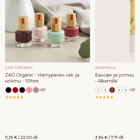
ZAO ORGANIC
ALKEMILLA
ZAO Organic - Натурален лак за
Балсам за устни с м
нокти - 10free
- Alkemilla
+30
+13
11.25
€
/ 22.00 лв.
3.94
€
/ 7.71 лв.