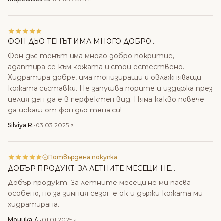
ФОН ДЬО ТЕНЪТ ИМА МНОГО ДОБРО...
Фон дьо тенът има много добро покритие,
адаптира се към кожата и стои естествено.
Хидратира добре, има тонизиращи и овлажняващи
кожата съставки. Не запушва порите и издържа през
целия ден да е в перфектен вид. Няма какво повече
да искаш от фон дьо тена си!
Silviya R.
•
03.03.2025 г.
Потвърдена покупка
ДОБЪР ПРОДУКТ. ЗА ЛЕТНИТЕ МЕСЕЦИ НЕ...
Добър продукт. За летните месеци не ми пасва
особено, но за зимния сезон е ок и държи кожата ми
хидратирана.
Моника Д.
•
01.01.2025 г.