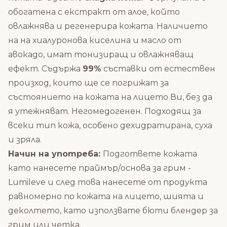
обогатена с екстракт от алое,
който
овлажнява и регенерира кожата. Наличието
на на хиалуронова киселина и масло от
авокадо, имат тонизиращ и овлажняващ
ефект.
Съдържа
99%
съставки от естествен
произход, които ще се погрижат за
състоянието на кожата на лицето Ви, без да
я утежняват. Негомедогенен. Подходящ за
всеки тип кожа, особено дехидратирана, суха
и зряла.
Начин на употреба:
Подгответе кожата
като нанесете
праймър/основа за грим
-
Lumileve и след това нанесете от продукта
равномерно по кожата на лицето, шията и
деколтето, като използвате
бюти блендер
за
грим или четка.