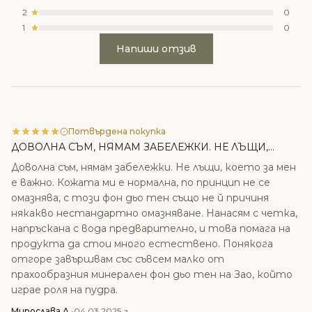
2
0
1
0
Напиши отзив
Потвърдена покупка
ДОВОЛНА СЪМ, НЯМАМ ЗАБЕЛЕЖКИ. НЕ ЛЪЩИ,...
Доволна съм, нямам забележки. Не лъщи, което за мен
е важно. Кожата ми е нормална, по принцип не се
омазнява, с този фон дьо тен също не й причиня
някакво нестандартно омазняване. Нанасям с четка,
напръскана с вода предварително, и това помага на
продукта да стои много естествено. Понякога
отгоре завършвам със съвсем малко от
прахообразния минерален фон дьо тен на Зао, който
играе роля на пудра.
Мирослава А.
•
04.03.2025 г.