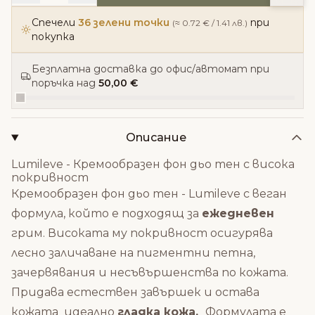
Спечели
36 зелени точки
при
(≈ 0.72 € / 1.41 лв.)
покупка
Безплатна доставка до офис/автомат при
поръчка над
50,00 €
Описание
Lumileve - Кремообразен фон дьо тен с висока
покривност
Кремообразен фон дьо тен - Lumileve с веган
формула, който е подходящ за
ежедневен
грим. Високата му покривност осигурява
лесно заличаване на пигментни петна,
зачервявания и несъвършенства по кожата.
Придава естествен завършек и остава
кожата идеално
гладка кожа.
Формулата е