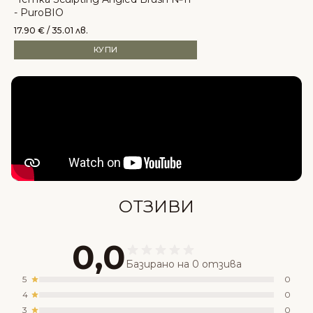
- PuroBIO
17.90
€
/ 35.01 лв.
КУПИ
Състав
ОТЗИВИ
0,0
Базирано на 0 отзива
5
0
4
0
3
0