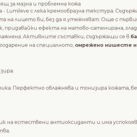
ящ за мазна и проблемна кожа
 - Lumileve с лека кремообразна текстура. Съдър
а на лицето ви, без да я утежняват. Още с първи
 придавайки ефекта на матово-сатенирана, гладк
влажнена. Активните съставки, съдържащи се в
б
годарение на специалното,
омрежено нишесте на
зира.
ика. Перфектно овлажнява и тонизира кожата, без
очник на естествени антиоксиданти и има успоко
тва.