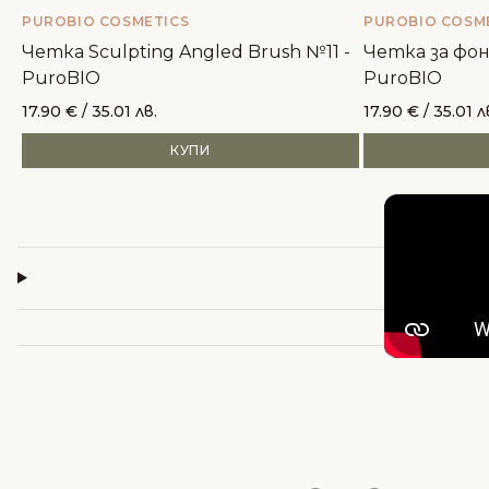
PUROBIO COSMETICS
PUROBIO COSM
Четка Sculpting Angled Brush №11 -
Четка за фон
PuroBIO
PuroBIO
17.90
€
/ 35.01 лв.
17.90
€
/ 35.01 л
КУПИ