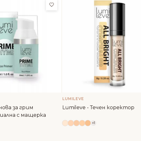
и
Добави в любими
LUMILEVE
нова за грим
Lumileve - Течен коректор
ална с мащерка
+1