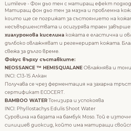
Lumileve - Фон дьо тен с матиращ ефект подход
Матиращ фон дьо тен за мазна и проблемна кожа
които ще се погрижат за състоянието на кожат
несъвършенствата и осигурява траен завършек,
хиалуронова киселина
кожата е еластична и о
дълбоко овлажняват и регенерират кожата. Бла
свежа за дълго време.
Фокус върху съставките:
NEOSSANCE ™ HEMISQUALANE
Овлажнява и тони
INCI: C13-15 Алкан
Получава се чрез ферментация на захарна тръст
сертификат ECOCERT.
BAMBOO WATER
Тонизира и успокоява
INCI: Phyllostachys Edulis Shoot Water
Суровина на базата на бамбук Moso. Той е изт
силициев диоксид, който има матиращи свойс