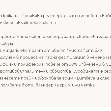
т кожата. Проявява регенериращи и лечебни свой
ълбоко овлажнява кожата
сорбция, като освен регенериращи свойства гара
 себум
us Vulgaris, екстракт от цветя / листа / стъбло
олучен в процеса на парна дестилация в ленено м
ифични полифенола, повече от 90% извлечени в CLE
ротивовъзпалителни свойства. Суровината е се
нанесете
праймър/основа за грим
- Lumileve и сл
зползвате
бюти блендер
за грим или четка.