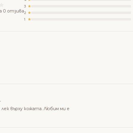
3
а 0 отзива
2
1
.
 лек върху кожата. Любим ми е