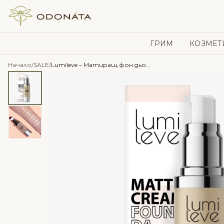
Skip to content
ГРИМ
КОЗМЕТ
Начало
/
SALE
/
Lumileve – Матиращ фон дьо тен за мазна и проблемна кожа