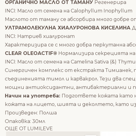
ОРГАНИЧНО МАСЛО ОТ ТАМАНУ
Регенерира
INCI: Масло от семена на Calophyllum Inophyllum
Маслото от таману се абсорбира много добре о
УЛТРАМОЛЕКУЛНА ХИАЛУРОНОВА КИСЕЛИНА
Д
INCI: Натриев хиалуронат
Характеризира се с много добра перкутанна аб
CLEAR OLEOACTIF®
Нормализира секрецията на
INCI: Масло от семена на Camelina Sativa (&) Thym
Синергичен комплекс от екстракта Тимианек, п
съединенията тимол и карвакрол. Тези два спец
мощни антиоксидантни, антибактериални и п
Начин на употреба:
Подгответе кожата като 
кожата на лицето, шията и деколтето, като и
Произведен: Полша
Опаковка: 30мл
ОЩЕ ОТ LUMILEVE