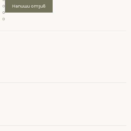
Напиши отзив
0
0
0