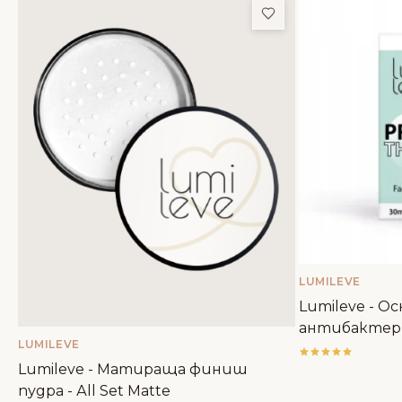
Добави в любим
LUMILEVE
Lumileve - Ос
aнтибактери
LUMILEVE
Lumileve - Матираща финиш
пудра - Аll Set Matte