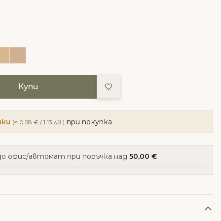
Добави в любими
Купи
чки
при покупка
(≈ 0.58 € / 1.13 лв.)
о офис/автомат при поръчка над
50,00 €