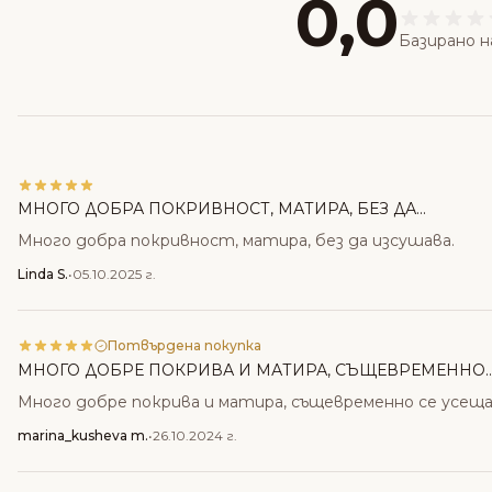
0,0
Базирано н
МНОГО ДОБРА ПОКРИВНОСТ, МАТИРА, БЕЗ ДА...
Много добра покривност, матира, без да изсушава.
Linda S.
•
05.10.2025 г.
Потвърдена покупка
МНОГО ДОБРЕ ПОКРИВА И МАТИРА, СЪЩЕВРЕМЕННО..
Много добре покрива и матира, същевременно се усеща
marina_kusheva m.
•
26.10.2024 г.