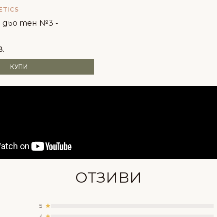
ETICS
 дьо тен №3 -
в.
КУПИ
Състав
ОТЗИВИ
5
4