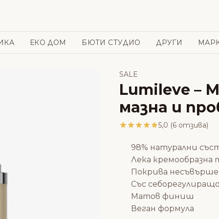
ИКА
ЕКО ДОМ
БЮТИ СТУДИО
ДРУГИ
МАР
SALE
Lumileve –
мазна и пр
5,0 (6 отзива)
98% натурални със
Лека кремообразна
Покрива несъвърш
Със себорегулиращ
Матов финиш
Веган формула