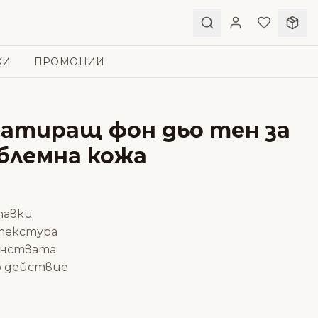
КИ
ПРОМОЦИИ
 Матиращ фон дьо тен за
облемна кожа
тавки
 текстура
енствата
о действие