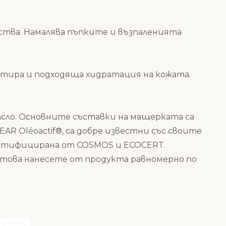
ства. Намалява пъпките и възпаленията
нтира и подходяща хидратация на кожата.
асло. Основните съставки на мащерката са
AR Oléoactif®, са добре известни със своите
ртифицирана от COSMOS и ECOCERT.
ед това нанесете от продукта равномерно по