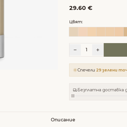
29.60 €
Цвят:
1
Спечели
29 зелени то
Безплатна доставка д
Описание