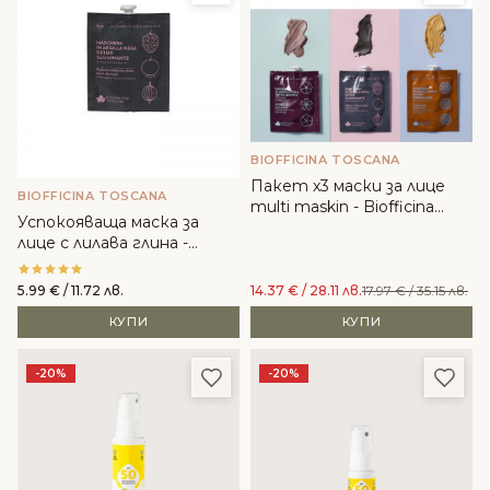
BIOFFICINA TOSCANA
Пакет х3 маски за лице
BIOFFICINA TOSCANA
multi maskin - Biofficina
Успокояваща маска за
Toscna
лице с лилава глина -
Biofficina Toscаna - 30ml
5.99
€
/ 11.72 лв.
14.37
€
/ 28.11 лв.
17.97
€
/ 35.15 лв.
КУПИ
КУПИ
Добави в любими
Доба
-20%
-20%