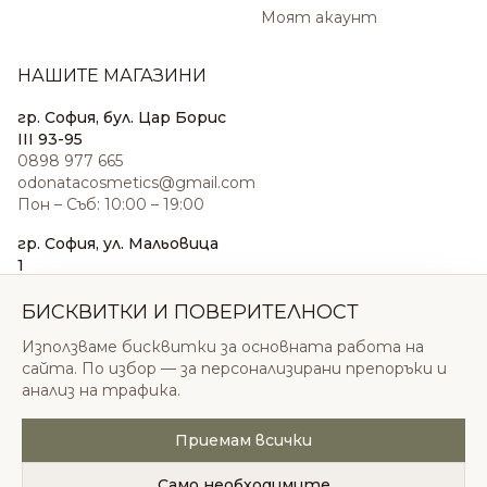
Моят акаунт
НАШИТЕ МАГАЗИНИ
гр. София, бул. Цар Борис
III 93-95
0898 977 665
odonatacosmetics@gmail.com
Пон – Съб: 10:00 – 19:00
гр. София, ул. Мальовица
1
0876 185 022
sales@odonatacosmetics.com
БИСКВИТКИ И ПОВЕРИТЕЛНОСТ
Пон – Съб: 10:00 – 19:30;
Използваме бисквитки за основната работа на
Нед: 11:00 – 18:00
сайта. По избор — за персонализирани препоръки и
анализ на трафика.
Приемам всички
© 2026 Одоната Козметикс ООД. Всички права
запазени.
Само необходимите