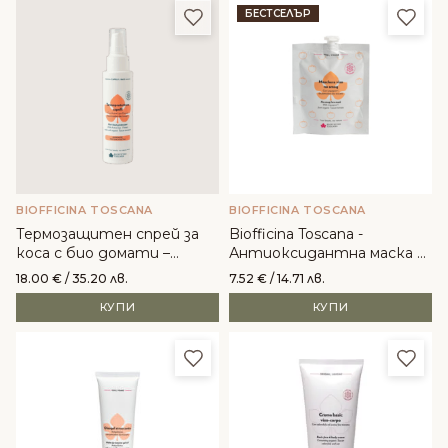
Добави в любими
Доба
БЕСТСЕЛЪР
BIOFFICINA TOSCANA
BIOFFICINA TOSCANA
Термозащитен спрей за
Biofficina Toscana -
коса с био домати –
Антиоксидантна маска за
Biofficina Toscana
лице
18.00
€
/ 35.20 лв.
7.52
€
/ 14.71 лв.
КУПИ
КУПИ
Добави в любими
Доба