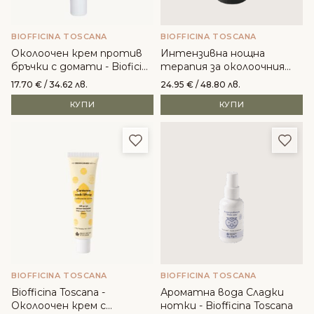
BIOFFICINA TOSCANA
BIOFFICINA TOSCANA
Околоочен крем против
Интензивна нощна
бръчки с домати - Bioficina
терапия за околоочния
Toscana
контур - Biofficina Toscana
17.70
€
/ 34.62 лв.
24.95
€
/ 48.80 лв.
КУПИ
КУПИ
Добави в любими
Доба
BIOFFICINA TOSCANA
BIOFFICINA TOSCANA
Biofficina Toscana -
Ароматна вода Сладки
Околоочен крем с
нотки - Biofficina Toscana