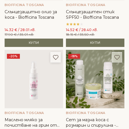
BIOFFICINA TOSCANA
BIOFFICINA TOSCANA
Слънцезащитно олио за
Слънцезащитен стик
коса - Biofficina Toscаna
SPF50 - Biofficina Toscаna
14.32
€
/ 28.01 лв.
14.52
€
/ 28.40 лв.
17.90
€
/ 35.01 лв.
18.15
€
/ 35.50 лв.
КУПИ
КУПИ
Добави в любими
Доба
-20%
-18%
BIOFFICINA TOSCANA
BIOFFICINA TOSCANA
Маслено мляко за
Сет за мазна коса с
почистване на грим от
розмарин и спирулина -