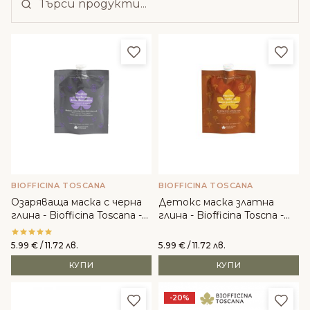
Добави в любими
Доба
BIOFFICINA TOSCANA
BIOFFICINA TOSCANA
Озаряваща маска с черна
Детокс маска златна
глина - Biofficina Toscana -
глина - Biofficina Toscna -
30ml
30ml
5.99
€
/ 11.72 лв.
5.99
€
/ 11.72 лв.
КУПИ
КУПИ
Добави в любими
Доба
-20%