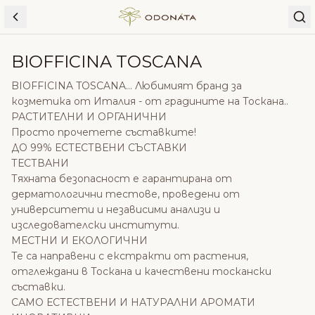
Skip to content
BIOFFICINA TOSCANA
BIOFFICINA TOSCANA... Любимият бранд за
козметика от Италия - от градините на Тоскана..
РАСТИТЕЛНИ И ОРГАНИЧНИ
Просто прочетете съставките!
ДО 99% ЕСТЕСТВЕНИ СЪСТАВКИ
ТЕСТВАНИ
Тяхната безопасност е гарантирана от
дерматологични тестове, проведени от
университети и независими анализи и
изследователски институти.
МЕСТНИ И ЕКОЛОГИЧНИ
Те са направени с екстракти от растения,
отглеждани в Тоскана и качествени тоскански
съставки.
САМО ЕСТЕСТВЕНИ И НАТУРАЛНИ АРОМАТИ