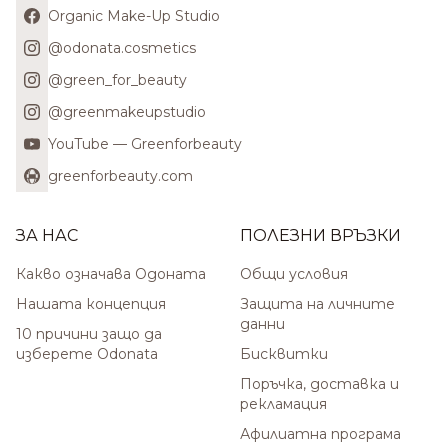
Organic Make-Up Studio
@odonata.cosmetics
@green_for_beauty
@greenmakeupstudio
YouTube — Greenforbeauty
greenforbeauty.com
ЗА НАС
ПОЛЕЗНИ ВРЪЗКИ
Какво означава Одоната
Общи условия
Нашата концепция
Защита на личните
данни
10 причини защо да
изберете Odonata
Бисквитки
Поръчка, доставка и
рекламация
Афилиатна програма