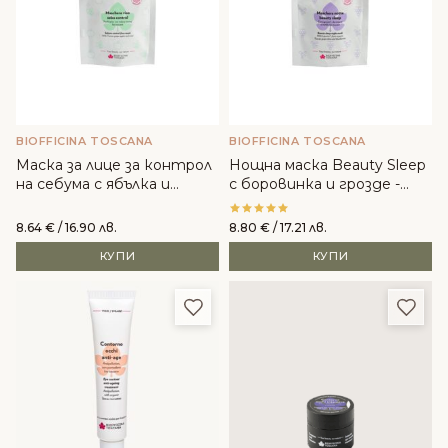
BIOFFICINA TOSCANA
BIOFFICINA TOSCANA
Маска за лице за контрол
Нощна маска Beauty Sleep
на себума с ябълка и
с боровинка и грозде -
мента - Biofficina Toscana
Biofficina Toscana
8.64
€
/ 16.90 лв.
8.80
€
/ 17.21 лв.
КУПИ
КУПИ
Добави в любими
Доба