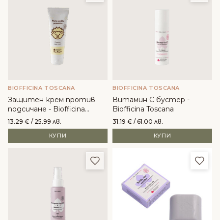
BIOFFICINA TOSCANA
BIOFFICINA TOSCANA
Защитен крем против
Витамин C бустер -
подсичане - Biofficina
Biofficina Toscana
Toscana
13.29
€
/ 25.99 лв.
31.19
€
/ 61.00 лв.
КУПИ
КУПИ
Добави в любими
Доба