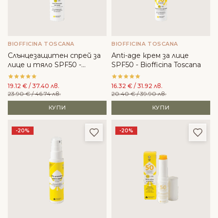
BIOFFICINA TOSCANA
BIOFFICINA TOSCANA
Слънцезащитен спрей за
Anti-age крем за лице
лице и тяло SPF50 -
SPF50 - Biofficina Toscana
Biofficina Toscana
19.12
€
/ 37.40 лв.
16.32
€
/ 31.92 лв.
23.90
€
/ 46.74 лв.
20.40
€
/ 39.90 лв.
КУПИ
КУПИ
Добави в любими
Доба
-20%
-20%