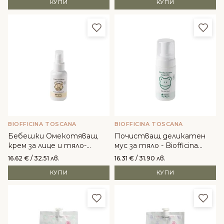
КУПИ
КУПИ
Добави в любими
Доба
BIOFFICINA TOSCANA
BIOFFICINA TOSCANA
Бебешки Омекотяващ
Почистващ деликатен
крем за лице и тяло-
мус за тяло - Biofficina
Biofficina Toscana
Toscana
16.62
€
/ 32.51 лв.
16.31
€
/ 31.90 лв.
КУПИ
КУПИ
Добави в любими
Доба