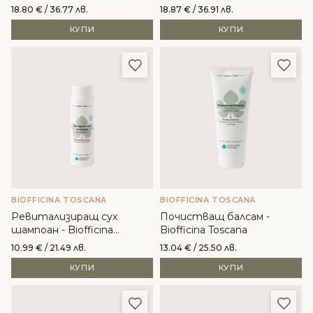
повдигащ ефект
18.80
€
/ 36.77 лв.
18.87
€
/ 36.91 лв.
КУПИ
КУПИ
Добави в любими
Доба
BIOFFICINA TOSCANA
BIOFFICINA TOSCANA
Ревитализиращ сух
Почистващ балсам -
шампоан - Biofficina
Biofficina Toscana
Toscana
10.99
€
/ 21.49 лв.
13.04
€
/ 25.50 лв.
КУПИ
КУПИ
Добави в любими
Доба