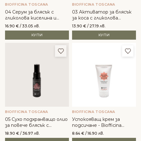
BIOFFICINA TOSCANA
BIOFFICINA TOSCANA
04 Серум за блясък с
03 Активатор за блясък
гликолова киселина и
за коса с гликолова
тосканска камелия без
киселина и тосканска
16.90
€
/ 33.05 лв.
13.90
€
/ 27.19 лв.
отмиване - Biofficina
камелия - Biofficina Toscana
КУПИ
КУПИ
Toscana
Добави в любими
Доба
BIOFFICINA TOSCANA
BIOFFICINA TOSCANA
05 Сухо подхранващо олио
Успокояващ крем за
за повече блясък с
подсичане - Biofficina
тосканска камелия -
Toscana
18.90
€
/ 36.97 лв.
8.64
€
/ 16.90 лв.
Biofficina Toscana