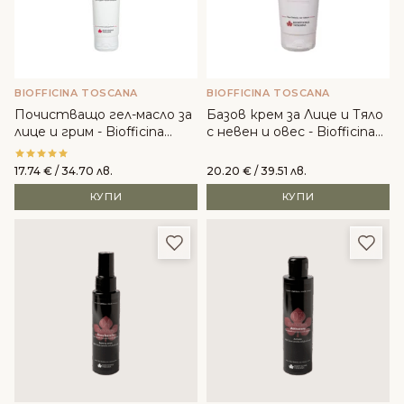
BIOFFICINA TOSCANA
BIOFFICINA TOSCANA
Почистващо гел-масло за
Базов крем за Лице и Тяло
лице и грим - Biofficina
с невен и овес - Biofficina
Toscana
Toscana
17.74
€
/ 34.70 лв.
20.20
€
/ 39.51 лв.
КУПИ
КУПИ
Добави в любими
Доба