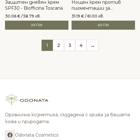
Защитен дневен крем
Нощен крем против
SPF30 - Biofficina Toscаna
пигментации за
изравняване на тена -
30.06
€
/ 58.79 лв.
31.19
€
/ 61.00 лв.
Biofficina Toscаna
КУПИ
КУПИ
→
1
2
3
4
Органична козметика, създадена с грижа за вашата
кожа и природата.
Odonata Cosmetics