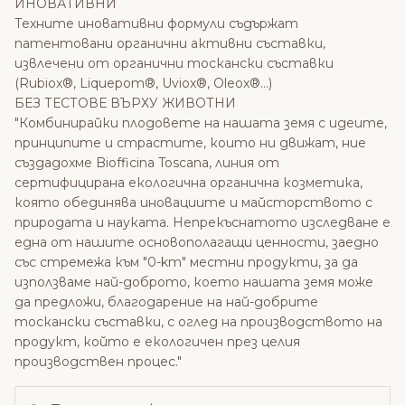
ИНОВАТИВНИ
Техните иновативни формули съдържат
патентовани органични активни съставки,
извлечени от органични тоскански съставки
(Rubiox®, Liquepom®, Uviox®, Oleox®…)
БЕЗ ТЕСТОВЕ ВЪРХУ ЖИВОТНИ
"Комбинирайки плодовете на нашата земя с идеите,
принципите и страстите, които ни движат, ние
създадохме Biofficina Toscana, линия от
сертифицирана екологична органична козметика,
която обединява иновациите и майсторството с
природата и науката. Непрекъснатото изследване е
една от нашите основополагащи ценности, заедно
със стремежа към "0-km" местни продукти, за да
използваме най-доброто, което нашата земя може
да предложи, благодарение на най-добрите
тоскански съставки, с оглед на производството на
продукт, който е екологичен през целия
производствен процес."