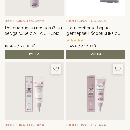
BIOFFICINA TOSCANA
BIOFFICINA TOSCANA
Регенериращ почистващ
Почистващо барче-
гел за лице с AHA и Rubiox
детерген боровинка с
2.0 - Biofficina Toscana
възстановяващо
действие - Biofficina
16.36
€
/ 32.00 лв.
11.45
€
/ 22.39 лв.
Toscana
КУПИ
КУПИ
Добави в любими
Доба
BIOFFICINA TOSCANA
BIOFFICINA TOSCANA