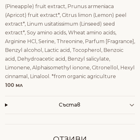
(Pineapple) fruit extract, Prunus armeniaca
(Apricot) fruit extract*, Citrus limon (Lemon) peel
extract*, Linum usitatissimum (Linseed) seed
extract*, Soy amino acids, Wheat amino acids,
Arginine HCl, Serine, Threonine, Parfum [Fragrance],
Benzyl alcohol, Lactic acid, Tocopherol, Benzoic
acid, Dehydroacetic acid, Benzyl salicylate,
Limonene, Alphaisomethyl ionone, Citronellol, Hexyl
cinnamal, Linalool. *from organic agriculture
100 мл
Състав
ОТЗИВИ