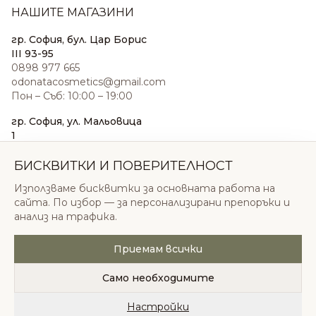
НАШИТЕ МАГАЗИНИ
гр. София, бул. Цар Борис
III 93-95
0898 977 665
odonatacosmetics@gmail.com
Пон – Съб: 10:00 – 19:00
гр. София, ул. Мальовица
1
0876 185 022
sales@odonatacosmetics.com
БИСКВИТКИ И ПОВЕРИТЕЛНОСТ
Пон – Съб: 10:00 – 19:30;
Използваме бисквитки за основната работа на
Нед: 11:00 – 18:00
сайта. По избор — за персонализирани препоръки и
анализ на трафика.
Приемам всички
© 2026 Одоната Козметикс ООД. Всички права
запазени.
Само необходимите
Политика за поверителност
Общи условия
Бисквитки
Настройки