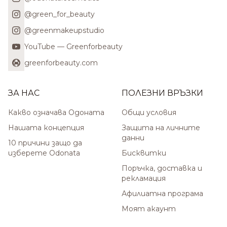
@green_for_beauty
@greenmakeupstudio
YouTube — Greenforbeauty
greenforbeauty.com
ЗА НАС
ПОЛЕЗНИ ВРЪЗКИ
Какво означава Одоната
Общи условия
Нашата концепция
Защита на личните
данни
10 причини защо да
изберете Odonata
Бисквитки
Поръчка, доставка и
рекламация
Афилиатна програма
Моят акаунт