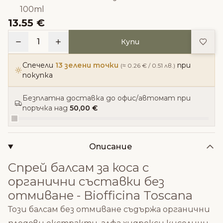
100ml
13.55 €
Доба
1
Купи
Спечели
13 зелени точки
при
(≈ 0.26 € / 0.51 лв.)
покупка
Безплатна доставка до офис/автомат при
поръчка над
50,00 €
Описание
Спрей балсам за коса с
органични съставки без
отмиване - Biofficina Toscana
Този балсам без отмиване съдържа органични