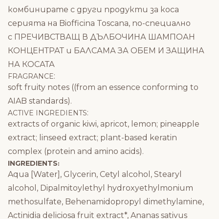
комбинирате с други продукти за коса
серията на Biofficina Toscana, по-специално
с
ПРЕЧИВСТВАЩ В ДЪЛБОЧИНА ШАМПОАН
КОНЦЕНТРАТ
и
БАЛСАМА ЗА ОБЕМ И ЗАЩИНА
НА КОСАТА
:
FRAGRANCE
soft fruity notes ((from an essence conforming to
AIAB standards).
:
ACTIVE INGREDIENTS
extracts of organic kiwi, apricot, lemon; pineapple
extract; linseed extract; plant-based keratin
complex (protein and amino acids).
INGREDIENTS
:
Aqua [Water], Glycerin, Cetyl alcohol, Stearyl
alcohol, Dipalmitoylethyl hydroxyethylmonium
methosulfate, Behenamidopropyl dimethylamine,
Actinidia deliciosa fruit extract*, Ananas sativus