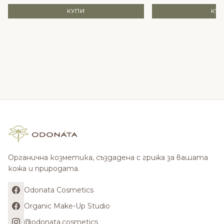
КУПИ
КУ
Органична козметика, създадена с грижа за вашата
кожа и природата.
Odonata Cosmetics
Organic Make-Up Studio
@odonata.cosmetics