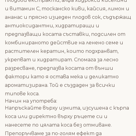
плодови екстракти, алфа хидрокси киселини
и витамин С, тосканско киви, кайсия, лимон и
ананас и прясно изцеден плодов сок, съдържащ
антиоксидантни, хидратиращи и
предпазващи косата съставки, подсилен от
комбинираното действие на ленено семе и
растителен кератин, които подхранват,
укрепват и хидратират. Спомага за лесно
разресване, предпазва косата от външи
фактори като я остава мека и деликатно
ароматизирана. Той е създаден за всички
типове коса.
Начин на употреба:
Напръскайте върху измита, изсушена с кърпа
коса или директно върху ръцете си и
нанесете по цялата коса без отмиване.
Препоръчваме за по-голям ефект да