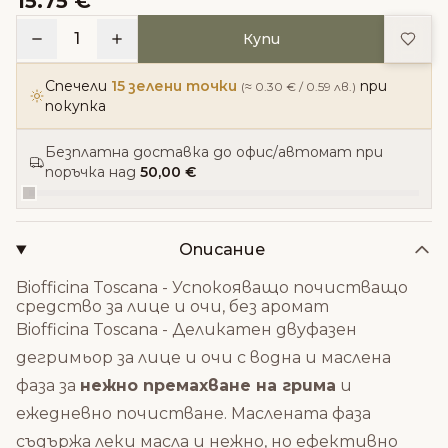
15.75 €
Доба
1
Купи
Спечели
15 зелени точки
при
(≈ 0.30 € / 0.59 лв.)
покупка
Безплатна доставка до офис/автомат при
поръчка над
50,00 €
Описание
Biofficina Toscana - Успокояващo почистващo
средство за лице и очи, без аромат
Biofficina Toscana - Деликатен двуфазен
дегримьор за лице и очи с водна и маслена
фаза за
нежно премахване на грима
и
ежедневно почистване. Маслената фаза
съдържа леки масла и нежно, но ефективно