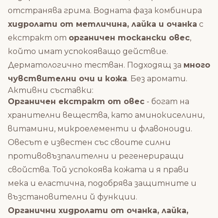
отстранява грима. Водната фаза комбинира
хидролати от метличина, лайка и очанка
с
екстракт от
органичен тоскански овес
,
който имат успокояващо действие.
Дерматологично тестван. Подходящ за
много
чувствителни очи и кожа
. Без аромати.
Активни съставки:
Органичен екстракт от овес
- богат на
хранителни вещества, като аминокиселини,
витамини, микроелементи и флавоноиди.
Овесът е известен със своите силни
противовъзпалителни и регенериращи
свойства. Той успокоява кожата и я прави
мека и еластична, подобрява защитните и
възстановителни й функции.
Органични хидролати от очанка, лайка,