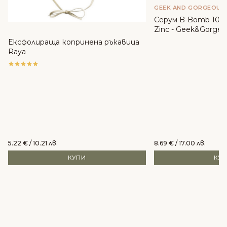
GEEK AND GORGEOUS
Серум B-Bomb 10% 
Zinc - Geek&Gorgeo
Ексфолираща копринена ръкавица
Raya
5.22
€
/ 10.21 лв.
8.69
€
/ 17.00 лв.
КУПИ
КУ