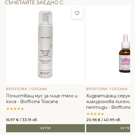
СЪЧЕТАЙТЕ ЗАЕДНО С:
Добави в любими
BIOFFICINA TOSCANA
BIOFFICINA TOSCANA
Почистващ мус за лице тяло и
Хидратиращ серум за
коса - Biofficina Toscana
хиалуронова киселина
пептиди - Biofficina 
16.97
€
/ 33.19 лв.
20.96
€
/ 40.99 лв.
КУПИ
КУПИ