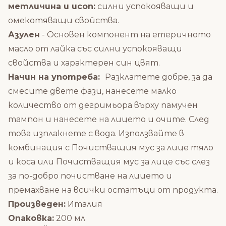
метличина и исоп:
силни успокояващи и
омекотяващи свойства.
Азулен
- Основен компонент на етеричното
масло от лайка със силни успокояващи
свойства и характерен син цвят.
Начин на употреба:
Разклатете добре, за да
смесите двете фази, нанесете малко
количество от дегримьора върху памучен
тампон и нанесете на лицето и очите. След
това изплакнете с вода. Използвайте в
комбинация с
Почистващия мус за лице тяло
и коса
или
Почистващия мус за лице със слез
за по-добро почистване на лицето и
премахване на всички остатъци от продукта.
Произведен:
Италия
Опаковка:
200 мл