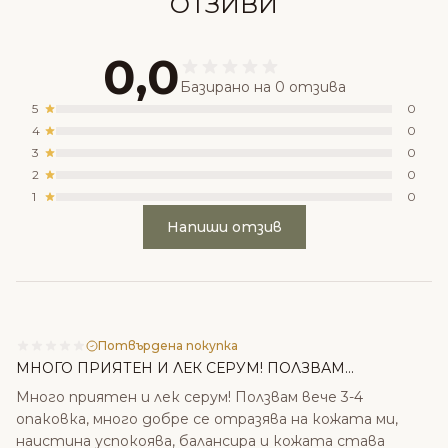
ОТЗИВИ
0,0
Базирано на 0 отзива
5
0
4
0
3
0
2
0
1
0
Напиши отзив
Потвърдена покупка
МНОГО ПРИЯТЕН И ЛЕК СЕРУМ! ПОЛЗВАМ...
Много приятен и лек серум! Ползвам вече 3-4
опаковка, много добре се отразява на кожата ми,
наистина успокоява, балансира и кожата става