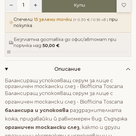
Доба
1
Купи
Спечели
15 зелени точки
при
(≈ 0.30 € / 0.59 лв.)
покупка
Безплатна доставка до офис/автомат при
поръчка над
50,00 €
Описание
Балансиращ успокояващ серум за лице с
органичен тоскански слез - Biofficina Toscana
Балансиращ успокояващ серум за лице с
органичен тоскански слез - Biofficina Toscana
балансира и успокоява
раздразнителната
кожа, придавайки й равномерен вид. Съдържа
органичен тоскански слез
, както и други
органични екстракти с успокояващи и