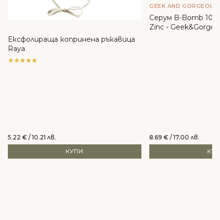
GEEK AND GORGEOUS
Серум B-Bomb 10% 
Zinc - Geek&Gorgeo
Ексфолираща копринена ръкавица
Raya
5.22
€
/ 10.21 лв.
8.69
€
/ 17.00 лв.
КУПИ
КУ