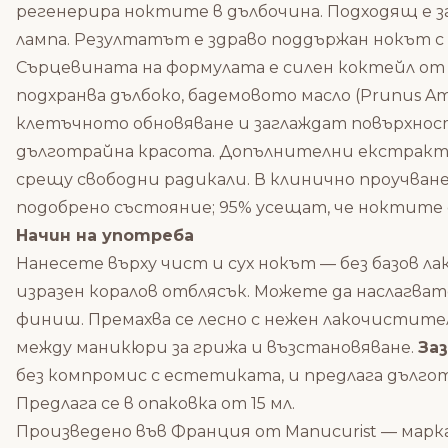
регенерира ноктите в дълбочина. Подходящ е за 
лампа. Резултатът е здраво поддържан нокът с
Сърцевината на формулата е силен коктейл от 
подхранва дълбоко, бадемовото масло (Prunus Am
клетъчното обновяване и заглаждат повърхнос
дълготрайна красота. Допълнителни екстракт
срещу свободни радикали. В клинично проучване
подобрено състояние; 95% усещат, че ноктите 
Начин на употреба
Нанесете върху чист и сух нокът — без базов лак
изразен коралов отблясък. Можете да наслагва
финиш. Премахва се лесно с нежен лакочистител
между маникюри за грижа и възстановяване.
Заз
без компромис с естетиката, и предлага дълго
Предлага се в опаковка от 15 мл.
Произведено във Франция от Manucurist — марк