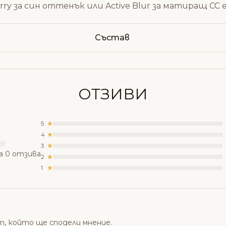
rry
за син оттенък или
Active Blur
за матиращ CC 
Състав
ОТЗИВИ
5
4
3
а 0 отзива
2
1
т, който ще сподели мнение.