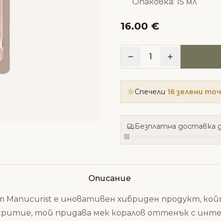
Опаковка: 15 мл
16.00 €
1
Спечели
16 зелени то
Безплатна доставка д
Описание
 Manucurist е иновативен хибриден продукт, койт
ритие, той придава мек коралов оттенък с интен