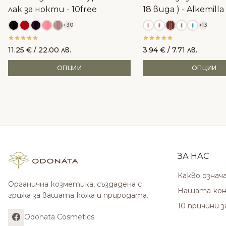
лак за нокти - 10free
18 вида ) - Alkemilla
+30
+13
11.25
€
/ 22.00 лв.
3.94
€
/ 7.71 лв.
ОПЦИИ
ОПЦИИ
ЗА НАС
Какво означ
Органична козметика, създадена с
Нашата кон
грижа за вашата кожа и природата.
10 причини 
Odonata Cosmetics