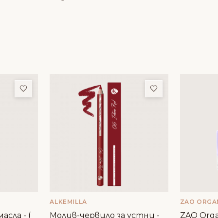
Добави в любими
Добави в люби
ALKEMILLA
ZAO ORGA
асла - (
Молив-червило за устни -
ZAO Orga