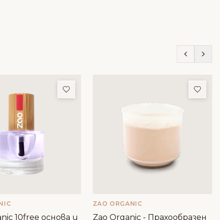
ми
Добави в любими
Доба
NIC
ZAO ORGANIC
nic 10free основа и
Zao Organic - Прахообразен