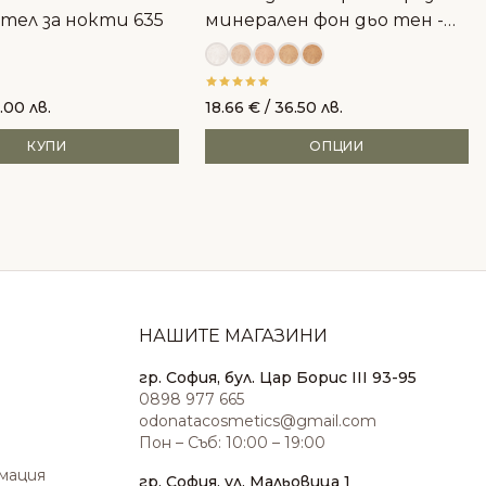
тел за нокти 635
минерален фон дьо тен -
пълнител
.00 лв.
18.66
€
/ 36.50 лв.
КУПИ
ОПЦИИ
НАШИТЕ МАГАЗИНИ
гр. София, бул. Цар Борис III 93-95
0898 977 665
odonatacosmetics@gmail.com
Пон – Съб: 10:00 – 19:00
амация
гр. София, ул. Мальовица 1