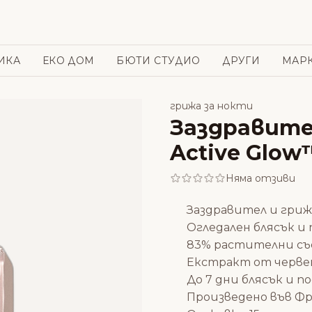
ИКА
ЕКО ДОМ
БЮТИ СТУДИО
ДРУГИ
МАР
грижа за нокти
Заздравите
Active Glow™
Няма отзиви
Заздравител и грижа
Огледален блясък и
83% растителни с
Екстракт от червен
До 7 дни блясък и 
Произведено във Ф