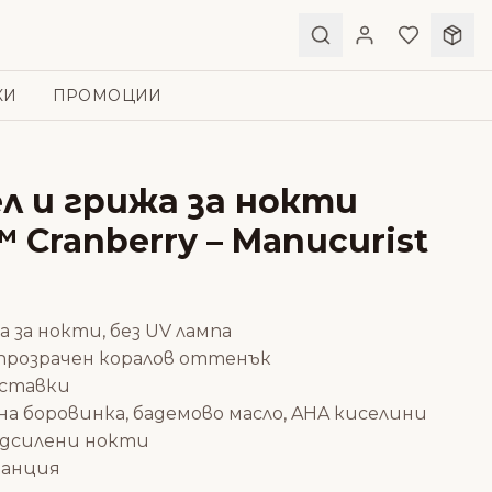
КИ
ПРОМОЦИИ
л и грижа за нокти
 Cranberry – Manucurist
 за нокти, без UV лампа
 прозрачен коралов оттенък
ъставки
а боровинка, бадемово масло, AHA киселини
подсилени нокти
ранция