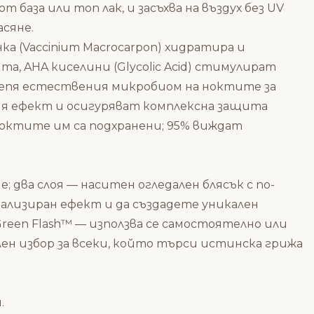
база или топ лак, и засъхва на въздух без UV
сяне.
а (Vaccinium Macrocarpon) хидратира и
та, AHA киселини (Glycolic Acid) стимулират
репя естествения микробиом на ноктите за
я ефект и осигуряват комплексна защита
 ноктите им са подхранени; 95% виждат
; два слоя — наситен огледален блясък с по-
нализиран ефект и да създадете уникален
Green Flash™ — използва се самостоятелно или
лен избор за всеки, който търси истинска грижа
.