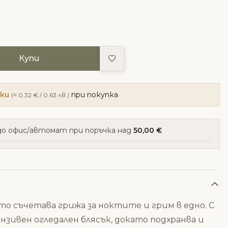
Добави в любими
Купи
чки
при покупка
(≈ 0.32 € / 0.63 лв.)
о офис/автомат при поръчка над
50,00 €
о съчетава грижа за ноктите и грим в едно. С
зивен огледален блясък, докато подхранва и