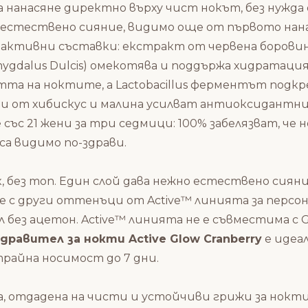
нанасяне директно върху чист нокът, без нужда от 
 естествено сияние, видимо още от първото нана
активни съставки: екстракт от червена боровинк
ygdalus Dulcis) омекотява и поддържа хидратация
тта на ноктите, а Lactobacillus ферментът подк
и от хибискус и малина усилват антиоксидантни
 със 21 жени за три седмици: 100% забелязват, че
са видимо по-здрави.
, без топ. Един слой дава нежно естествено сияние
те с други оттенъци от Active™ линията за персо
 без ацетон. Active™ линията не е съвместима с 
дравител за нокти Active Glow Cranberry
е идеа
трайна носимост до 7 дни.
а, отдадена на чисти и устойчиви грижи за нокти