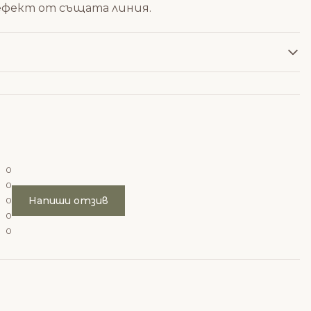
ефект от същата линия.
0
0
Напиши отзив
0
0
0