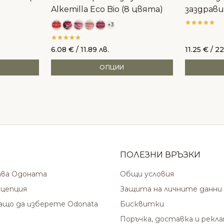
Alkemilla Eco Bio (8 цвята)
заздрави
+3
6.08
€
/ 11.89 лв.
11.25
€
/ 22
ОПЦИИ
ПОЛЕЗНИ ВРЪЗКИ
ава Одоната
Общи условия
цепция
Защита на личните данни
защо да изберете Odonata
Бисквитки
Поръчка, доставка и рекл