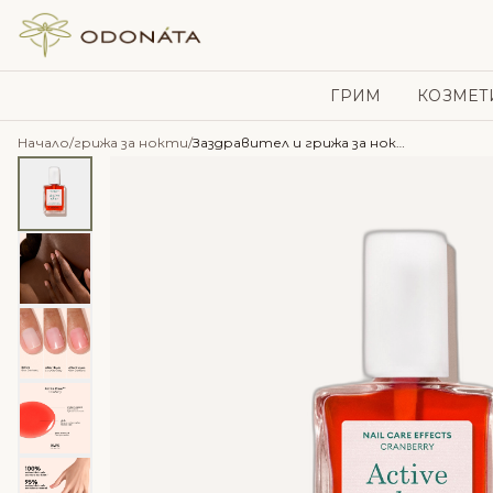
Skip to content
ГРИМ
КОЗМЕТ
Начало
/
грижа за нокти
/
Заздравител и грижа за нокти Active Glow™ Cranberry – Manucurist