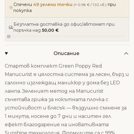
Спечели
49 зелени точки
при
(≈ 0.98 € / 1.92 лв.)
покупка
Безплатна доставка до офис/автомат при
поръчка над
50,00 €
Описание
Стартов комплект Green Poppy Red
Manucurist е цялостна система за лесен, бърз и
салонно изглеждащ маникюр у дома без LED
лампа. Зеленият метод на Manucurist
съчетава грижа за нокътната плочка с
устойчивост и блясък — въздушно съхнене за
1 минута, носене до 7 дни и наситен гел
ефект благодарение на иновативната
Sunshine технология. Формулите са с 99%