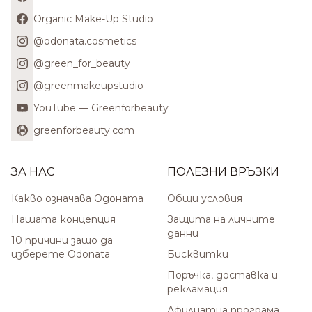
Organic Make-Up Studio
@odonata.cosmetics
@green_for_beauty
@greenmakeupstudio
YouTube — Greenforbeauty
greenforbeauty.com
ЗА НАС
ПОЛЕЗНИ ВРЪЗКИ
Какво означава Одоната
Общи условия
Нашата концепция
Защита на личните
данни
10 причини защо да
изберете Odonata
Бисквитки
Поръчка, доставка и
рекламация
Афилиатна програма