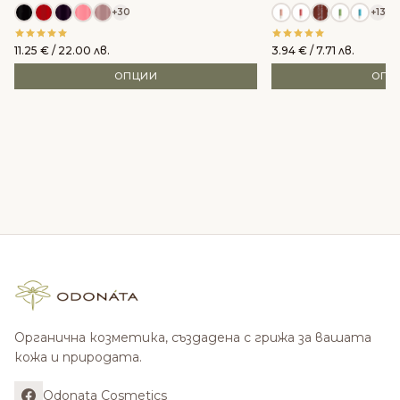
+30
+13
11.25
€
/ 22.00 лв.
3.94
€
/ 7.71 лв.
ОПЦИИ
ОПЦ
Органична козметика, създадена с грижа за вашата
кожа и природата.
Odonata Cosmetics