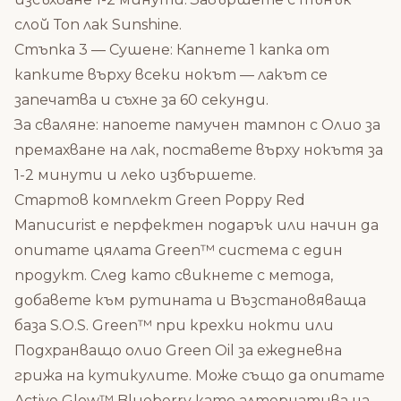
слой Топ лак Sunshine.
Стъпка 3 — Сушене: Капнете 1 капка от
капките върху всеки нокът — лакът се
запечатва и съхне за 60 секунди.
За сваляне: напоете памучен тампон с Олио за
премахване на лак, поставете върху нокътя за
1-2 минути и леко избършете.
Стартов комплект Green Poppy Red
Manucurist е перфектен подарък или начин да
опитате цялата Green™ система с един
продукт. След като свикнете с метода,
добавете към рутината и
Възстановяваща
база S.O.S. Green™
при крехки нокти или
Подхранващо олио Green Oil
за ежедневна
грижа на кутикулите. Може също да опитате
Active Glow™ Blueberry
като алтернатива на