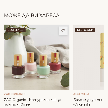
МОЖЕ ДА ВИ ХАРЕСА
Добави в любими
БЕСТСЕЛЪР
БЕСТСЕЛЪР
ZAO ORGANIC
ALKEMILLA
ZAO Organic - Натурален лак за
Балсам за устни с м
нокти - 10free
- Alkemilla