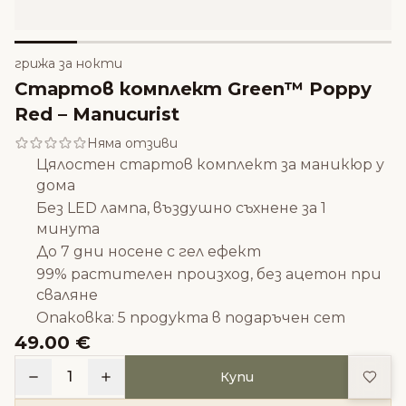
грижа за нокти
Стартов комплект Green™ Poppy
Red – Manucurist
Няма отзиви
Цялостен стартов комплект за маникюр у
дома
Без LED лампа, въздушно съхнене за 1
минута
До 7 дни носене с гел ефект
99% растителен произход, без ацетон при
сваляне
Опаковка: 5 продукта в подаръчен сет
49.00 €
Доба
1
Купи