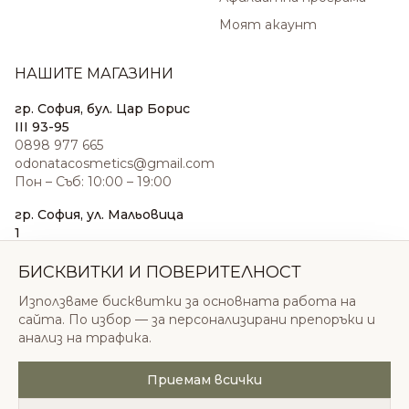
Моят акаунт
НАШИТЕ МАГАЗИНИ
гр. София, бул. Цар Борис
III 93-95
0898 977 665
odonatacosmetics@gmail.com
Пон – Съб: 10:00 – 19:00
гр. София, ул. Мальовица
1
0876 185 022
sales@odonatacosmetics.com
БИСКВИТКИ И ПОВЕРИТЕЛНОСТ
Пон – Съб: 10:00 – 19:30;
Използваме бисквитки за основната работа на
Нед: 11:00 – 18:00
сайта. По избор — за персонализирани препоръки и
анализ на трафика.
Приемам всички
© 2026 Одоната Козметикс ООД. Всички права
запазени.