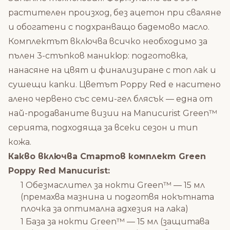
растителен произход, без ацетон при сваляне
и обогатени с подхранващо бадемово масло.
Комплектът включва всичко необходимо за
пълен 3-стъпков маникюр: подготовка,
нанасяне на цвят и финализиране с топ лак и
сушещи капки. Цветът Poppy Red е наситено
алено червено със семи-гел блясък — една от
най-продаваните визии на Manucurist Green™
серията, подходяща за всеки сезон и тип
кожа.
Какво включва Стартов комплект Green
Poppy Red Manucurist:
1 Обезмаслител за нокти Green™ — 15 мл
(премахва мазнина и подготвя нокътната
плочка за оптимална адхезия на лака)
1 База за нокти Green™ — 15 мл (защитава