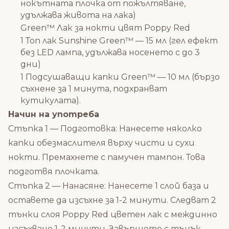
нокътната плочка от пожълтяване,
удължава живота на лака)
Green™ Лак за нокти цвят Poppy Red
1 Топ лак Sunshine Green™ — 15 мл (гел ефект
без LED лампа, удължава носенето с до 3
дни)
1 Подсушаващи капки Green™ — 10 мл (бързо
съхнене за 1 минута, подхранват
кутикулата).
Начин на употреба
Стъпка 1 — Подготовка: Нанесете няколко
капки обезмаслителя върху чисти и сухи
нокти. Премахнете с памучен тампон. Това
подготвя плочката.
Стъпка 2 — Нанасяне: Нанесете 1 слой база и
оставете да изсъхне за 1-2 минути. Следват 2
тънки слоя Poppy Red цветен лак с междинно
изсъхване 1-2 минути. Завършете с тънък