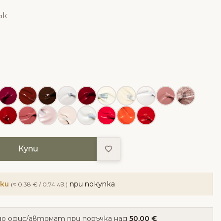
ък
Добави в любими
Купи
чки
при покупка
(≈ 0.38 € / 0.74 лв.)
о офис/автомат при поръчка над
50,00 €