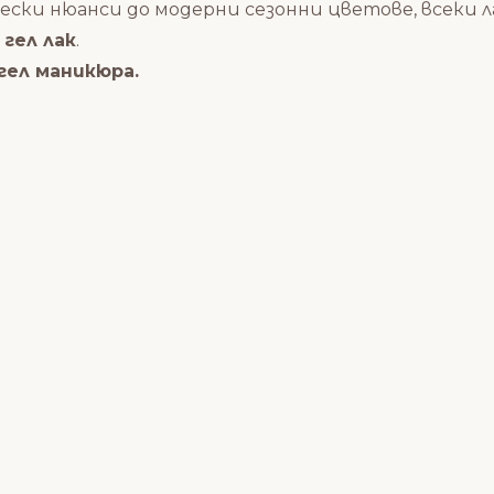
ески нюанси до модерни сезонни цветове, всеки л
гел лак
.
гел маникюра.