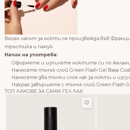
Веган лакът за нокти се произвежда във Франци
тръстика и памук.
Начин на употреба:
Оформете и изпилете ноктите си по желани
Нанесете тънък слой
Green Flash Gel Base Coa
Нанесете два тънки слоя
лак за нокти
и изс
Накрая завършете с тънък слой
Green Flash G
ТОП ЛАКОВЕ ЗА САМИ-ГЕЛ ЛАК
Добави в любим