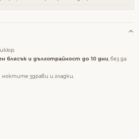
никюр.
н блясък и дълготрайност до 10 дни
, без да
и ноктите здрави и гладки.