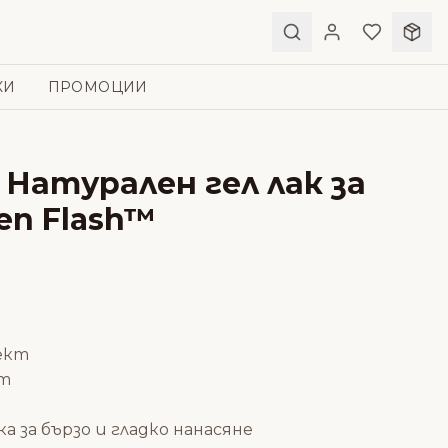
КИ
ПРОМОЦИИ
– Натурален гел лак за
en Flash™
ект
кт
 за бързо и гладко нанасяне