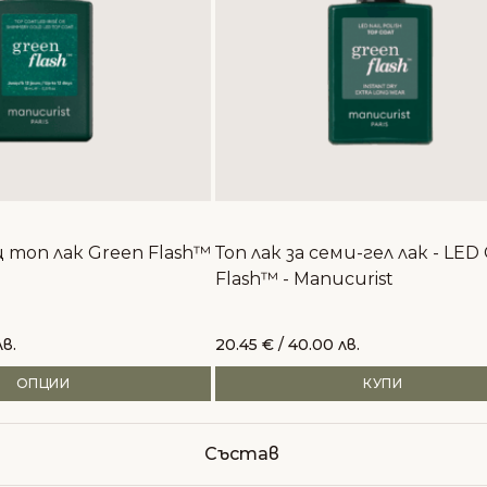
 топ лак Green Flash™
Топ лак за семи-гел лак - LED
Flash™ - Manucurist
лв.
20.45
€
/ 40.00 лв.
ОПЦИИ
КУПИ
Състав