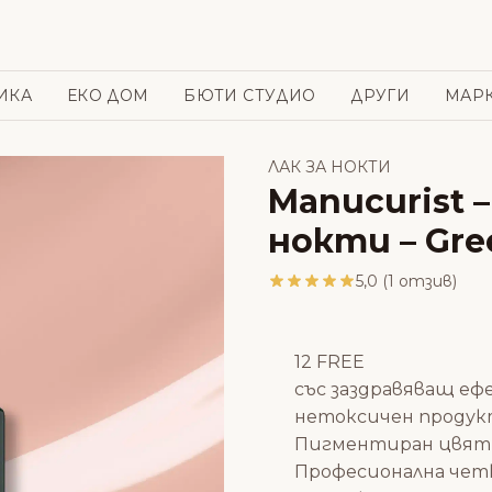
ИКА
ЕКО ДОМ
БЮТИ СТУДИО
ДРУГИ
МАР
ЛАК ЗА НОКТИ
Manucurist 
нокти – Gre
5,0 (1 отзив)
12 FREE
със заздравяващ еф
нетоксичен проду
Пигментиран цвят
Професионална четка