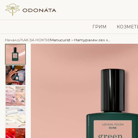
Skip to content
ГРИМ
КОЗМЕТ
Начало
/
ЛАК ЗА НОКТИ
/
Manucurist – Натурален гел лак за нокти – Green Flash™