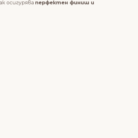
ак осигурява
перфектен финиш и