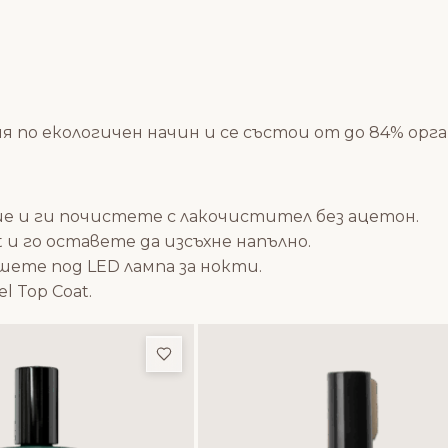
я по екологичен начин и се състои от до 84% орга
е и ги почистете с
лакочистител без ацетон
.
t
и го оставете да изсъхне напълно.
ушете под
LED лампа за нокти
.
el Top Coat
.
и
Добави в любими