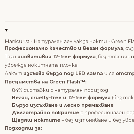
Manicurist - Натурален гел лак за нокти - Green F
Професионално качество и веган формула
, с
Тази
иновативна 12-free формула
, без токсичн
уврежда нокътната плочка.
Лакът
изсъхва бързо под LED лампа
и се
отстр
Предимства на Green Flash™:
84% съставки с натурален произход
Веган, cruelty-free и 12-free формула
(без то
Бързо изсъхване и лесно премахване
Дълготрайно покритие
с професионален р
Щадящ ноктите
– без изтъняване и без увр
Подходящ за: