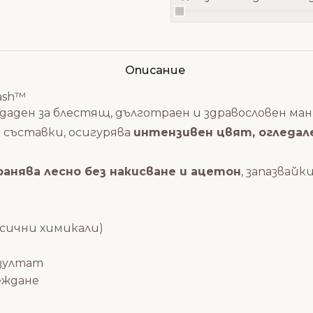
Описание
lash™
ъздаден за блестящ, дълготраен и здравословен ма
и съставки, осигурява
интензивен цвят, огледале
анява лесно без накисване и ацетон
, запазвайк
ксични химикали)
езултат
еждане