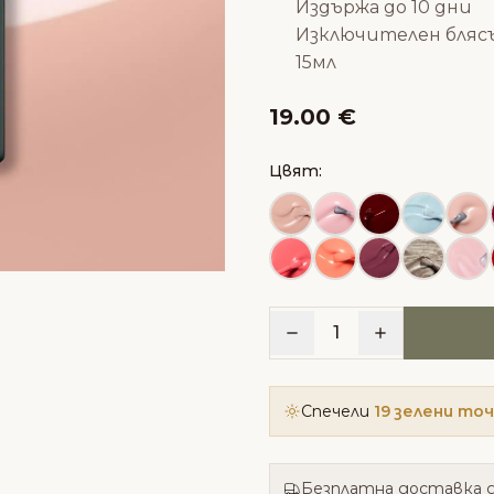
Издържа до 10 дни
Изключителен бляс
15мл
19.00 €
Цвят:
1
Спечели
19 зелени то
Безплатна доставка д