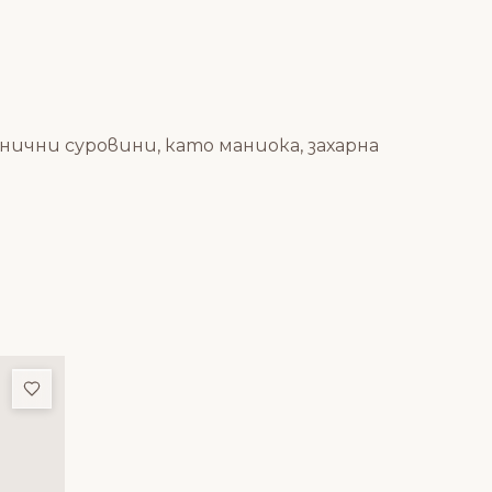
нични суровини, като маниока, захарна
Добави в любими