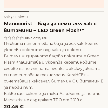
лак за нокти
Manucurist – база за семи-гел лак с
витамини – LED Green Flash™
Няма отзиви
Първата патентована база за гел лак, която
укрепва ноктите под лака за нокти.
Витаминизираното базово покритие Green
Flash™ защитава и укрепва кератиновите
слоеве на нокътната плочка с ексклузивната
си патентована технология KeraHCE+ –
съчетаваща хексанал, витамин C и витамин E
за първи път.
Какво ще кажете за това: Лаковете за нокти
Mancurist не съдържат TPO от 2019 г.
20.45 €