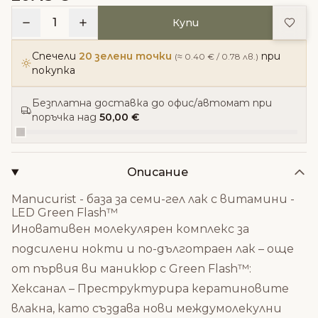
Доба
1
Купи
Спечели
20 зелени точки
при
(≈ 0.40 € / 0.78 лв.)
покупка
Безплатна доставка до офис/автомат при
поръчка над
50,00 €
Описание
Manucurist - база за семи-гел лак с витамини -
LED Green Flash™
Иновативен молекулярен комплекс за
подсилени нокти и по-дълготраен лак – още
от първия ви маникюр с Green Flash™:
Хексанал – Преструктурира кератиновите
влакна, като създава нови междумолекулни