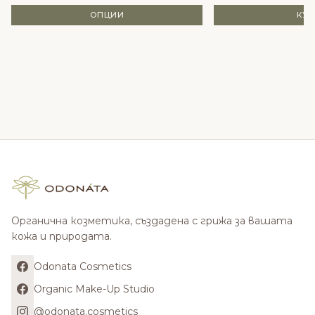
ОПЦИИ
КУ
Органична козметика, създадена с грижа за вашата
кожа и природата.
Odonata Cosmetics
Organic Make-Up Studio
@odonata.cosmetics