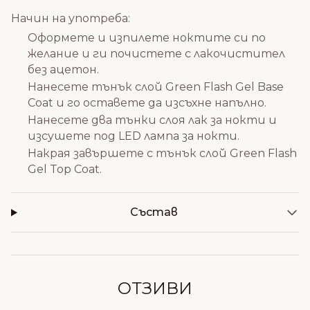
Начин на употреба:
Оформете и изпилете ноктите си по
желание и ги почистете с лакочистител
без ацетон.
Нанесете тънък слой Green Flash Gel Base
Coat и го оставете да изсъхне напълно.
Нанесете два тънки слоя лак за нокти и
изсушете под LED лампа за нокти.
Накрая завършете с тънък слой Green Flash
Gel Top Coat.
Състав
ОТЗИВИ