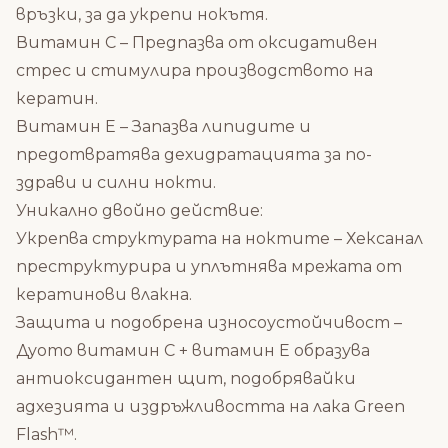
връзки, за да укрепи нокътя.
Витамин C – Предпазва от оксидативен
стрес и стимулира производството на
кератин.
Витамин E – Запазва липидите и
предотвратява дехидратацията за по-
здрави и силни нокти.
Уникално двойно действие:
Укрепва структурата на ноктите – Хексанал
преструктурира и уплътнява мрежата от
кератинови влакна.
Защита и подобрена износоустойчивост –
Дуото витамин C + витамин E образува
антиоксидантен щит, подобрявайки
адхезията и издръжливостта на лака Green
Flash™.