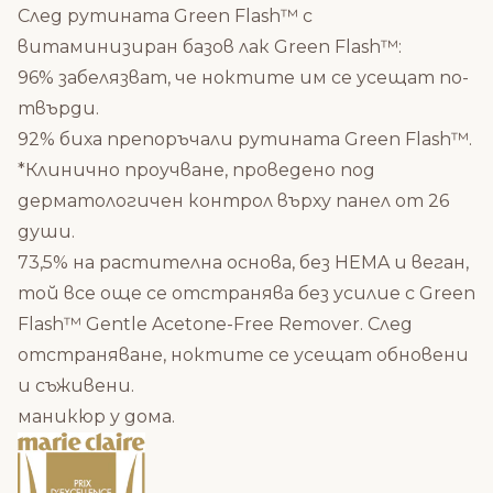
След рутината Green Flash™ с
витаминизиран базов лак Green Flash™:
96% забелязват, че ноктите им се усещат по-
твърди.
92% биха препоръчали рутината Green Flash™.
*Клинично проучване, проведено под
дерматологичен контрол върху панел от 26
души.
73,5% на растителна основа, без HEMA и веган,
той все още се отстранява без усилие с Green
Flash™ Gentle Acetone-Free Remover. След
отстраняване, ноктите се усещат обновени
и съживени.
маникюр у дома.