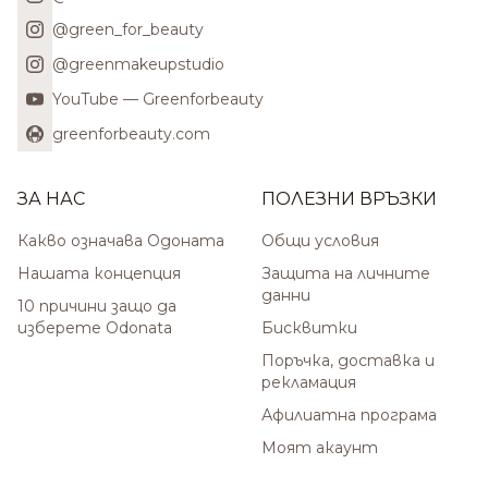
@green_for_beauty
@greenmakeupstudio
YouTube — Greenforbeauty
greenforbeauty.com
ЗА НАС
ПОЛЕЗНИ ВРЪЗКИ
Какво означава Одоната
Общи условия
Нашата концепция
Защита на личните
данни
10 причини защо да
изберете Odonata
Бисквитки
Поръчка, доставка и
рекламация
Афилиатна програма
Моят акаунт