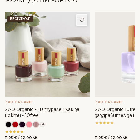
МОЖЕ ДА ВИ ХАРЕСА
Добави в любими
БЕСТСЕЛЪР
ZAO ORGANIC
ZAO ORGANIC
ZAO Organic - Натурален лак за
ZAO Organic 10free
нокти - 10free
заздравител за но
+30
11.25
€
/ 22.00 лв.
11.25
€
/ 22.00 лв.