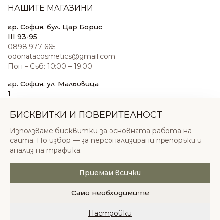
НАШИТЕ МАГАЗИНИ
гр. София, бул. Цар Борис
III 93-95
0898 977 665
odonatacosmetics@gmail.com
Пон – Съб: 10:00 – 19:00
гр. София, ул. Мальовица
1
0876 185 022
sales@odonatacosmetics.com
БИСКВИТКИ И ПОВЕРИТЕЛНОСТ
Пон – Съб: 10:00 – 19:30;
Използваме бисквитки за основната работа на
Нед: 11:00 – 18:00
сайта. По избор — за персонализирани препоръки и
анализ на трафика.
Приемам всички
© 2026 Одоната Козметикс ООД. Всички права
запазени.
Само необходимите
Политика за поверителност
Общи условия
Бисквитки
Настройки