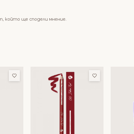
т, който ще сподели мнение.
Добави в любими
Добави в люби