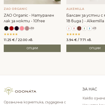
ZAO ORGANIC
ALKEMILLA
ZAO Organic - Натурален
Балсам за устни с м
лак за нокти - 10free
18 вида ) - Alkemilla
+30
+13
11.25
€
/ 22.00 лв.
3.94
€
/ 7.71 лв.
ОПЦИИ
ОПЦИИ
ЗА НАС
Какво означ
Органична козметика, създадена с