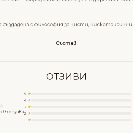
а създадена с философия за чисти, нискотоксични
Състав
ОТЗИВИ
5
4
3
а 0 отзива
2
1