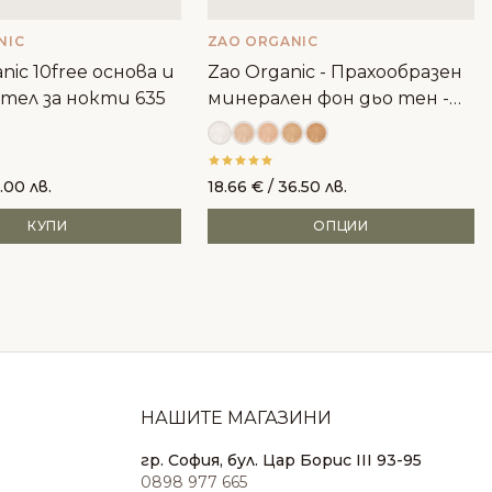
NIC
ZAO ORGANIC
nic 10free основа и
Zao Organic - Прахообразен
тел за нокти 635
минерален фон дьо тен -
пълнител
.00 лв.
18.66
€
/ 36.50 лв.
КУПИ
ОПЦИИ
НАШИТЕ МАГАЗИНИ
гр. София, бул. Цар Борис III 93-95
0898 977 665