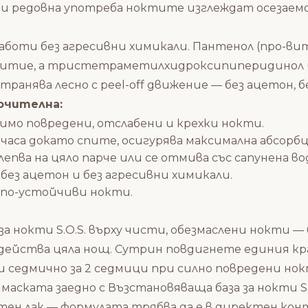
ци редовна употреба ноктите изглеждат осезаемо
аботи без агресивни химикали. Пантенол (про-ви
критие, а тристетраметилхидроксипиперидинол
анява лесно с peel-off движение — без ацетон, бе
лючителна:
имо повредени, отслабени и крехки нокти.
8 часа докато спите, осигурява максимална абсорбц
лепва на цяло парче или се отмива със сапунена во
 без ацетон и без агресивни химикали.
и по-устойчиви нокти.
а нокти S.O.S. върху чисти, обезмаслени нокти — 
 действа цяла нощ. Сутрин повдигнете единия кра
и седмично за 2 седмици при силно повредени нок
маската заедно с
Възстановяваща база за нокти S.
тен лак — формулата трябва да е в директен кон