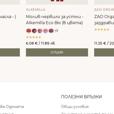
ALKEMILLA
ZAO ORGA
асла - (
Молив-червило за устни -
ZAO Orga
Alkemilla Eco Bio (8 цвята)
заздрави
+3
6.08
€
/ 11.89 лв.
11.25
€
/ 22
ОПЦИИ
ПОЛЕЗНИ ВРЪЗКИ
ава Одоната
Общи условия