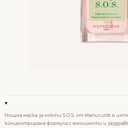
Нощна маска за нокти S.O.S. от Manucurist е и
концентрирана формула с емолиенти и заздра