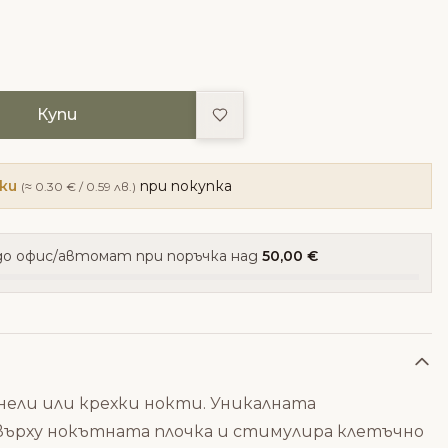
Добави в любими
Купи
чки
при покупка
(≈ 0.30 € / 0.59 лв.)
о офис/автомат при поръчка над
50,00 €
ънели или крехки нокти. Уникалната
ърху нокътната плочка и стимулира клетъчно