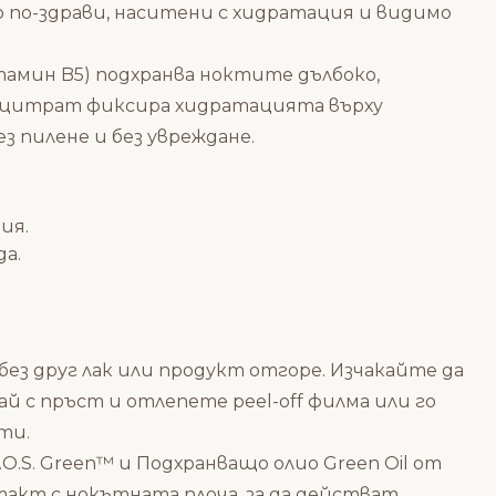
 по-здрави, наситени с хидратация и видимо
тамин B5) подхранва ноктите дълбоко,
 цитрат фиксира хидратацията върху
з пилене и без увреждане.
ия.
да.
без друг лак или продукт отгоре. Изчакайте да
й с пръст и отлепете peel-off филма или го
ти.
O.S. Green™
и
Подхранващо олио Green Oil
от
такт с нокътната плоча, за да действат