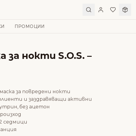
КИ
ПРОМОЦИИ
 за нокти S.O.S. –
маска за повредени нокти
лиенти и заздравяващи активни
сутрин, без ацетон
роизход
2 седмици
ранция