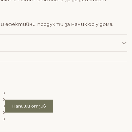
 и ефективни продукти за маникюр у дома.
0
0
Напиши отзив
0
0
0