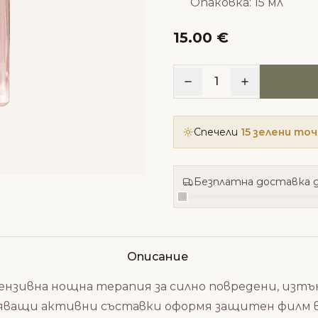
Опаковка: 15 мл
15.00 €
1
Спечели
15 зелени то
Безплатна доставка д
Описание
нтензивна нощна терапия за силно повредени, изт
вяващи активни съставки оформя защитен филм в