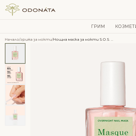
Skip to content
ГРИМ
КОЗМЕТ
Начало
/
грижа за нокти
/
Нощна маска за нокти S.O.S. – Manucurist