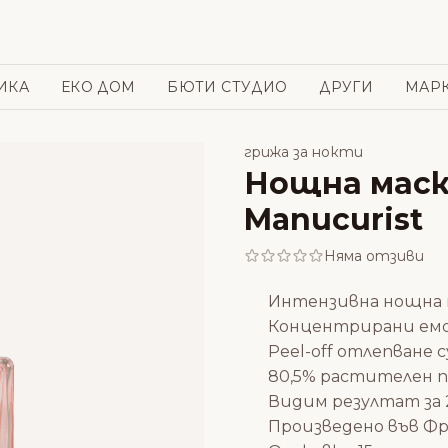
ИКА
ЕКО ДОМ
БЮТИ СТУДИО
ДРУГИ
МАР
грижа за нокти
Нощна маска
Manucurist
Няма отзиви
Интензивна нощна 
Концентрирани емо
Peel-off отлепване 
80,5% растителен п
Видим резултат за 
Произведено във Ф