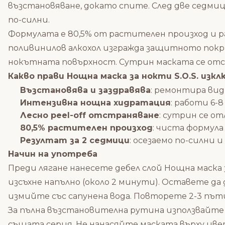
възстановяване, докато спите. След две седми
по-силни.
Формулата е 80,5% от растителен произход и р
поливинилов алкохол изгражда защитното по
нокътната повърхност. Сутрин маската се отстр
Какво прави Нощна маска за нокти S.O.S. изк
Възстановява и заздравява
: ремонтира вид
Интензивна нощна хидратация
: работи 6-
Лесно peel-off отстраняване
: сутрин се от
80,5% растителен произход
: чиста формула
Резултат за 2 седмици
: осезаемо по-силни 
Начин на употреба
Преди лягане нанесете дебел слой Нощна маска з
изсъхне напълно (около 2 минути). Оставете да
измийте със сапунена вода. Повторете 2-3 път
За пълна възстановителна рутина използвайте 
същата серия. Не нанасяйте маската върху цве