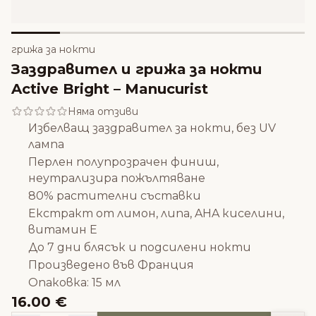
грижа за нокти
Заздравител и грижа за нокти
Active Bright – Manucurist
Няма отзиви
Избелващ заздравител за нокти, без UV
лампа
Перлен полупрозрачен финиш,
неутрализира пожълтяване
80% растителни съставки
Екстракт от лимон, липа, AHA киселини,
витамин Е
До 7 дни блясък и подсилени нокти
Произведено във Франция
Опаковка: 15 мл
16.00 €