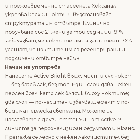
и преждевременно стареене, а Хексанал
укрепва крехки нокти и възстановява
структурата им отвътре. Клинично
проучване със 21 жени за три седмици: 81%
забелязват, че ноктите им са защитени; 76%
усещат, че ноктите им са регенерирани и
подсилени отвътре навън.
Начин на употреба
Нанесете Active Bright върху чист и сух нокът
— без базов лак, без топ. Един слой дава нежен
перлен воал, като лек блясък върху ноктите;
два слоя — по-наситен избелващ ефект с по-
видима перлеска светлина. Можете да
наслагвате с други оттенъци от Active™
линията за персонализиран резултат и нюанс.
Премахва се лесно с нежен лакочистител без