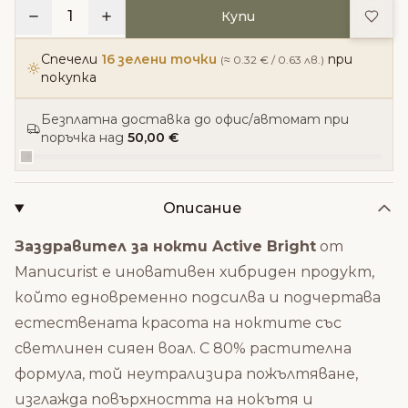
Доба
1
Купи
Спечели
16 зелени точки
при
(≈ 0.32 € / 0.63 лв.)
покупка
Безплатна доставка до офис/автомат при
поръчка над
50,00 €
Описание
Заздравител за нокти Active Bright
от
Manucurist е иновативен хибриден продукт,
който едновременно подсилва и подчертава
естествената красота на ноктите със
светлинен сияен воал. С 80% растителна
формула, той неутрализира пожълтяване,
изглажда повърхността на нокътя и