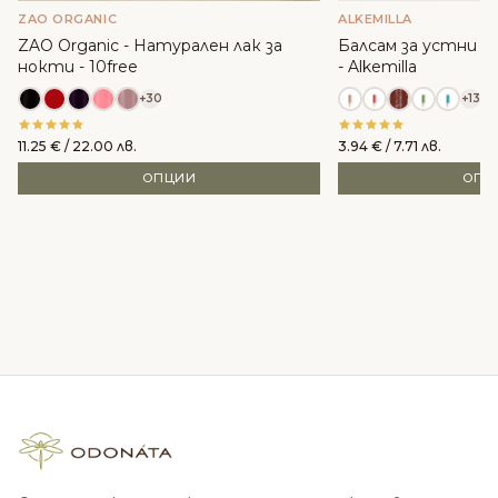
ZAO ORGANIC
ALKEMILLA
ZAO Organic - Натурален лак за
Балсам за устни с м
нокти - 10free
- Alkemilla
+30
+13
11.25
€
/ 22.00 лв.
3.94
€
/ 7.71 лв.
ОПЦИИ
ОПЦ