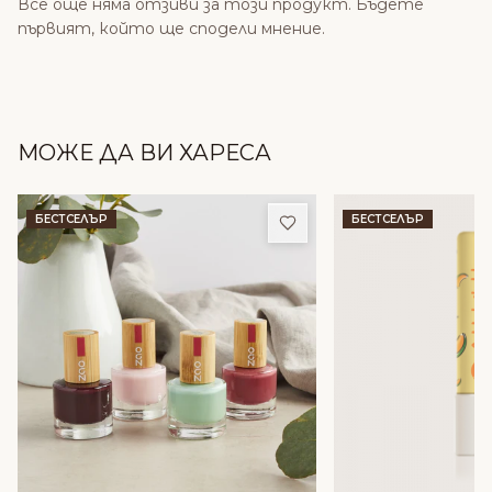
Все още няма отзиви за този продукт. Бъдете
първият, който ще сподели мнение.
МОЖЕ ДА ВИ ХАРЕСА
Добави в любими
БЕСТСЕЛЪР
БЕСТСЕЛЪР