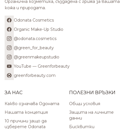
Органична козметика, създадена с грижа за вашата
кожа и природата.
Odonata Cosmetics
Organic Make-Up Studio
@odonata.cosmetics
@green_for_beauty
@greenmakeupstudio
YouTube — Greenforbeauty
greenforbeauty.com
ЗА НАС
ПОЛЕЗНИ ВРЪЗКИ
Какво означава Одоната
Общи условия
Нашата концепция
Защита на личните
данни
10 причини защо да
изберете Odonata
Бисквитки