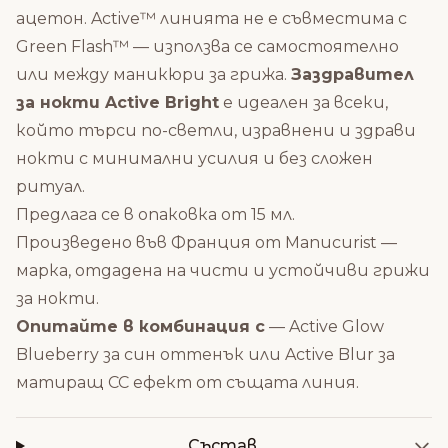
ацетон. Active™ линията не е съвместима с
Green Flash™ — използва се самостоятелно
или между маникюри за грижа.
Заздравител
за нокти Active Bright
е идеален за всеки,
който търси по-светли, изравнени и здрави
нокти с минимални усилия и без сложен
ритуал.
Предлага се в опаковка от 15 мл.
Произведено във Франция от Manucurist —
марка, отдадена на чисти и устойчиви грижи
за нокти.
Опитайте в комбинация с
—
Active Glow
Blueberry
за син оттенък или
Active Blur
за
матиращ CC ефект от същата линия.
Състав