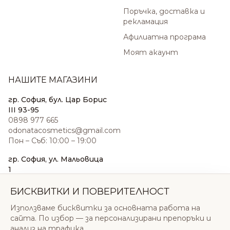
Поръчка, доставка и
рекламация
Афилиатна програма
Моят акаунт
НАШИТЕ МАГАЗИНИ
гр. София, бул. Цар Борис
III 93-95
0898 977 665
odonatacosmetics@gmail.com
Пон – Съб: 10:00 – 19:00
гр. София, ул. Мальовица
1
0876 185 022
sales@odonatacosmetics.com
БИСКВИТКИ И ПОВЕРИТЕЛНОСТ
Пон – Съб: 10:00 – 19:30;
Използваме бисквитки за основната работа на
Нед: 11:00 – 18:00
сайта. По избор — за персонализирани препоръки и
анализ на трафика.