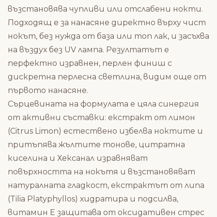
възстановява чупливи или отслабени нокти.
Подходящ е за нанасяне директно върху чист
нокът, без нужда от база или топ лак, и засъхва
на въздух без UV лампа. Резултатът е
перфектно изравнен, перлен финиш с
дискретна перлесна светлина, видим още от
първото нанасяне.
Сърцевината на формулата е цяла синергия
от активни съставки: екстракт от лимон
(Citrus Limon) естествено избелва ноктите и
притъпява жълтите тонове, цитратна
киселина и Хексанал изравняват
повърхността на нокътя и възстановяват
натуралната гладкост, екстрактът от липа
(Tilia Platyphyllos) хидратира и подсилва,
витамин Е защитава от оксидативен стрес