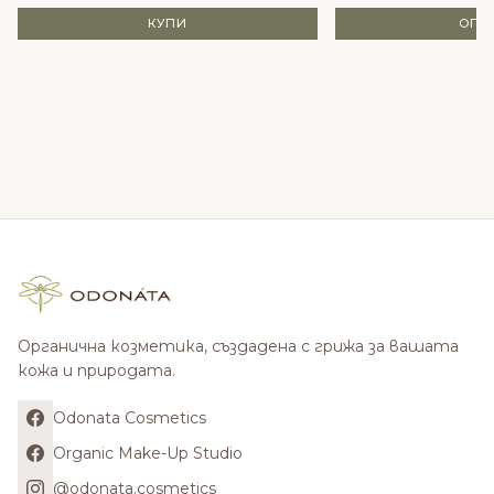
КУПИ
ОПЦ
Органична козметика, създадена с грижа за вашата
кожа и природата.
Odonata Cosmetics
Organic Make-Up Studio
@odonata.cosmetics