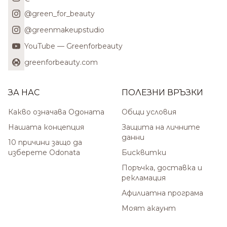
@green_for_beauty
@greenmakeupstudio
YouTube — Greenforbeauty
greenforbeauty.com
ЗА НАС
ПОЛЕЗНИ ВРЪЗКИ
Какво означава Одоната
Общи условия
Нашата концепция
Защита на личните
данни
10 причини защо да
изберете Odonata
Бисквитки
Поръчка, доставка и
рекламация
Афилиатна програма
Моят акаунт