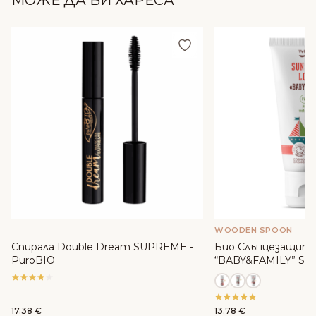
МОЖЕ ДА ВИ ХАРЕСА
Добави в любими
WOODEN SPOON
Спирала Double Dream SUPREME -
Био Слънцезащите
PuroBIO
“BABY&FAMILY” SPF
WoodenSpoon
17.38
€
13.78
€