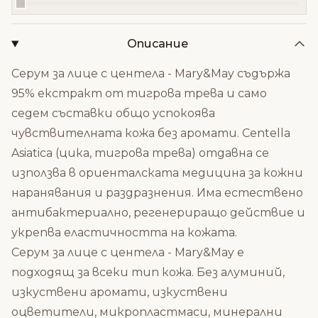
Описание
Серум за лице с центела - Mary&May съдържа
95% екстракт от тигрова трева и само
седем съставки общо успокоява
чувствителната кожа без аромати. Centella
Asiatica (цика, тигрова трева) отдавна се
използва в ориенталската медицина за кожни
наранявания и раздразнения. Има естествено
антибактериално, регенериращо действие и
укрепва еластичността на кожата.
Серум за лице с центела - Mary&May е
подходящ за всеки тип кожа. Без алуминий,
изкуствени аромати, изкуствени
оцветители, микропластмаси, минерални