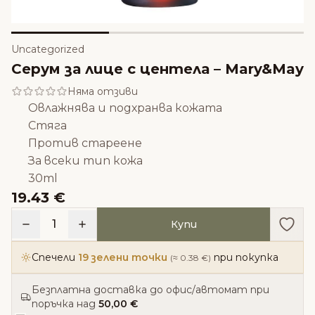
Uncategorized
Серум за лице с центела – Mary&May
Няма отзиви
Овлажнява и подхранва кожата
Стяга
Против стареене
За всеки тип кожа
30ml
19.43 €
Доба
1
Купи
Спечели
19 зелени точки
при покупка
(≈ 0.38 €)
Безплатна доставка до офис/автомат при
поръчка над
50,00 €