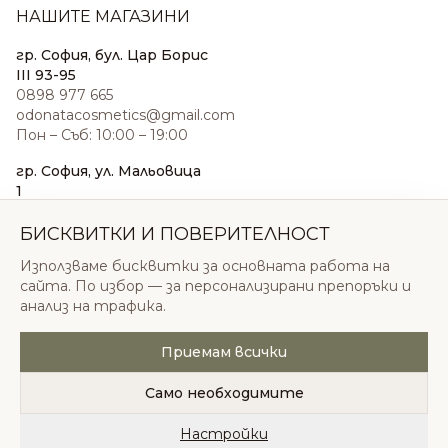
НАШИТЕ МАГАЗИНИ
гр. София, бул. Цар Борис
III 93-95
0898 977 665
odonatacosmetics@gmail.com
Пон – Съб: 10:00 – 19:00
гр. София, ул. Мальовица
1
0876 185 022
sales@odonatacosmetics.com
БИСКВИТКИ И ПОВЕРИТЕЛНОСТ
Пон – Съб: 10:00 – 19:30;
Използваме бисквитки за основната работа на
Нед: 11:00 – 18:00
сайта. По избор — за персонализирани препоръки и
анализ на трафика.
Приемам всички
© 2026 Одоната Козметикс ООД. Всички права
запазени.
Само необходимите
Политика за поверителност
Общи условия
Бисквитки
Настройки