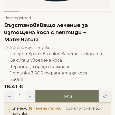
Uncategorized
Възстановяващо лечение за
изтощена коса с пептиди –
MaterNatura
Няма отзиви
Предотвратява накъсването на косата
За суха и увредена коса
Терапия за преди шампоан
1 стъпка в SOS терапията за коса
250ml
18.41 €
Доба
1
Купи
Спечели
18 зелени точки
при
(≈ 0.36 € / 0.70 лв.)
покупка