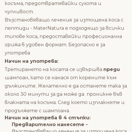
косъма, предотвратявайки сухота и
чупливост.
Възстановяващо лечение за изтощена коса с
пептиди - MaterNatura е подходящо за всички
типове коса, предоставяйки професионална
грижа в удобен формат. Безопасно е за
употреба
Начин на употреба:
Третирането на косата се извършва
преди
шампоан, като се нанася от корените към
дължините. Желателно е да останете така за
около 30 минути за да може да проникне във
влакната на косъма. След което изплакнете и
продължете с шампоана.
Начин на употреба в 4 стъпки:
Предварително нанесете -
Възстановяващо лечение за изтощена коса