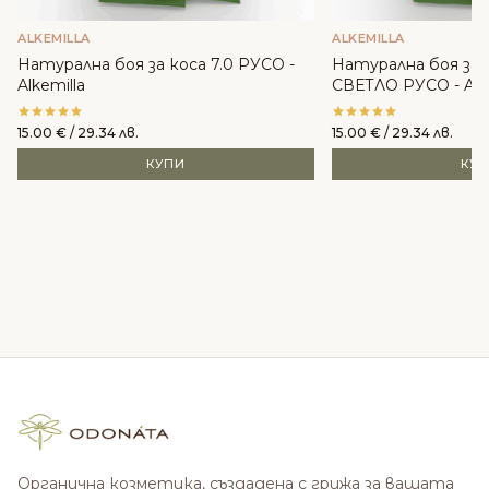
ALKEMILLA
ALKEMILLA
Натурална боя за коса 7.0 РУСО -
Натурална боя за 
Alkemilla
СВЕТЛО РУСО - Alke
15.00
€
/ 29.34 лв.
15.00
€
/ 29.34 лв.
КУПИ
КУ
Органична козметика, създадена с грижа за вашата