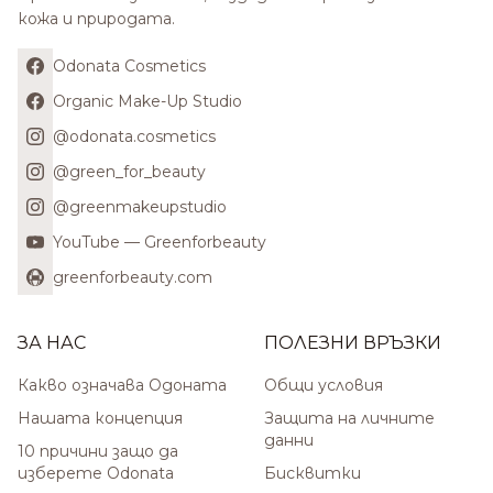
кожа и природата.
Odonata Cosmetics
Organic Make-Up Studio
@odonata.cosmetics
@green_for_beauty
@greenmakeupstudio
YouTube — Greenforbeauty
greenforbeauty.com
ЗА НАС
ПОЛЕЗНИ ВРЪЗКИ
Какво означава Одоната
Общи условия
Нашата концепция
Защита на личните
данни
10 причини защо да
изберете Odonata
Бисквитки