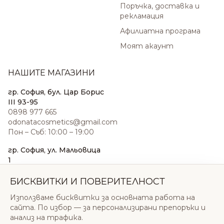
Поръчка, доставка и
рекламация
Афилиатна програма
Моят акаунт
НАШИТЕ МАГАЗИНИ
гр. София, бул. Цар Борис
III 93-95
0898 977 665
odonatacosmetics@gmail.com
Пон – Съб: 10:00 – 19:00
гр. София, ул. Мальовица
1
0876 185 022
sales@odonatacosmetics.com
БИСКВИТКИ И ПОВЕРИТЕЛНОСТ
Пон – Съб: 10:00 – 19:30;
Използваме бисквитки за основната работа на
Нед: 11:00 – 18:00
сайта. По избор — за персонализирани препоръки и
анализ на трафика.