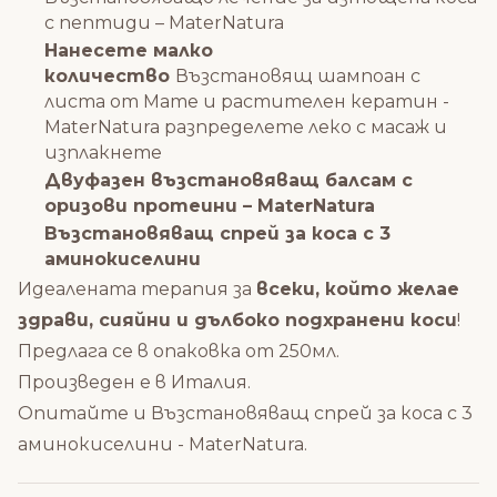
с пептиди – MaterNatura
Нанесете малко
количество
Възстановящ шампоан с
листа от Мате и растителен кератин -
MaterNatura
разпределете леко с масаж и
изплакнете
Двуфазен възстановяващ балсам с
оризови протеини – MaterNatura
Възстановяващ спрей за коса с 3
аминокиселини
Идеалената терапия за
всеки, който желае
здрави, сияйни и дълбоко подхранени коси
!
Предлага се в опаковка от 250мл.
Произведен е в Италия.
Опитайте и
Възстановяващ спрей за коса с 3
аминокиселини - MaterNatura
.