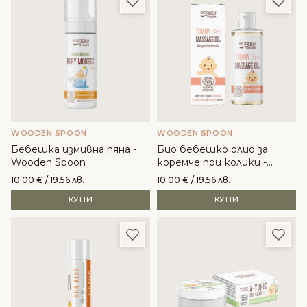
WOODEN SPOON
WOODEN SPOON
Бебешка измивна пяна -
Био бебешко олио за
Wooden Spoon
коремче при колики -
Wooden Spoon
10.00
€
/ 19.56 лв.
10.00
€
/ 19.56 лв.
КУПИ
КУПИ
Добави в любими
Доба