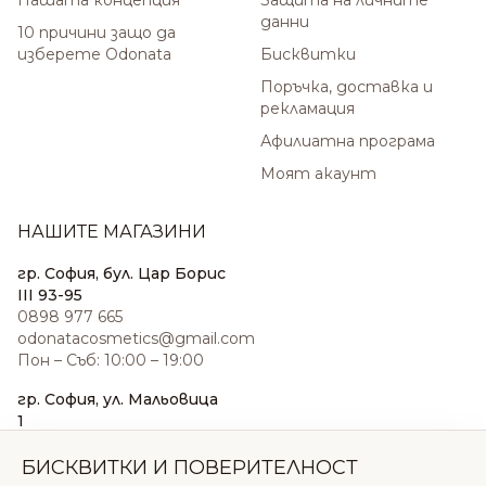
Нашата концепция
Защита на личните
данни
10 причини защо да
изберете Odonata
Бисквитки
Поръчка, доставка и
рекламация
Афилиатна програма
Моят акаунт
НАШИТЕ МАГАЗИНИ
гр. София, бул. Цар Борис
III 93-95
0898 977 665
odonatacosmetics@gmail.com
Пон – Съб: 10:00 – 19:00
гр. София, ул. Мальовица
1
0876 185 022
sales@odonatacosmetics.com
БИСКВИТКИ И ПОВЕРИТЕЛНОСТ