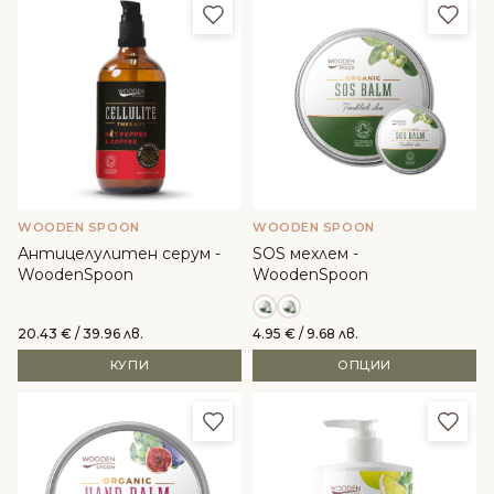
Добави в любими
Доба
WOODEN SPOON
WOODEN SPOON
Антицелулитен серум -
SOS мехлем -
WoodenSpoon
WoodenSpoon
20.43
€
/ 39.96 лв.
4.95
€
/ 9.68 лв.
КУПИ
ОПЦИИ
Добави в любими
Доба