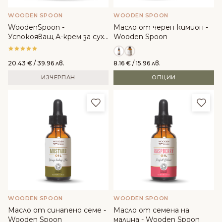
WOODEN SPOON
WOODEN SPOON
WoodenSpoon -
Масло от черен кимион -
Успокояващ А-крем за суха
Wooden Spoon
и атопична кожа
20.43
€
/ 39.96 лв.
8.16
€
/ 15.96 лв.
ИЗЧЕРПАН
ОПЦИИ
Добави в любими
Доба
WOODEN SPOON
WOODEN SPOON
Масло от синапено семе -
Масло от семена на
Wooden Spoon
малина - Wooden Spoon