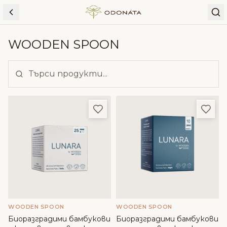
Skip to content
WOODEN SPOON
Добави в любими
Доба
WOODEN SPOON
WOODEN SPOON
Биоразградими бамбукови
Биоразградими бамбукови