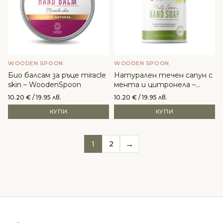
WOODEN SPOON
WOODEN SPOON
Био балсам за ръце miracle
Натурален течен сапун с
skin – WoodenSpoon
мента и цитронела –
WoodenSpoon
10.20
€
/ 19.95 лв.
10.20
€
/ 19.95 лв.
КУПИ
КУПИ
→
1
2