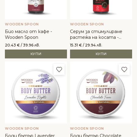
WOODEN SPOON
WOODEN SPOON
Био масло от кафе -
Серум за стимулиране
Wooden Spoon
растежа на косата -
Wooden Spoon
20.43
€
/ 39.96 лв.
15.31
€
/ 29.94 лв.
КУПИ
КУПИ
Добави в любими
Доба
WOODEN SPOON
WOODEN SPOON
Боди бътър Lavender
Боди бътър Chocolate