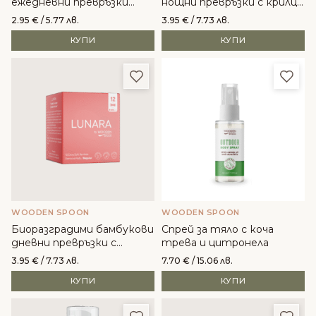
ежедневни превръзки
нощни превръзки с крилца
Lunara - Wooden Spoon
Lunara - Wooden Spoon
2.95
€
/ 5.77 лв.
3.95
€
/ 7.73 лв.
КУПИ
КУПИ
Добави в любими
Доба
WOODEN SPOON
WOODEN SPOON
Биоразградими бамбукови
Спрей за тяло с коча
дневни превръзки с
трева и цитронела
крилца Lunara - Wooden
3.95
€
/ 7.73 лв.
7.70
€
/ 15.06 лв.
Spoon
КУПИ
КУПИ
Добави в любими
Доба