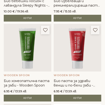
Био бебешки лосион с
Био избелваща и
лавандула Sleepy Nights -
реминерализираща паста
Wooden Spoon
за зъби - Wooden Spoon
10.00
€
/ 19.56 лв.
7.95
€
/ 15.55 лв.
КУПИ
КУПИ
Добави в любими
Доба
WOODEN SPOON
WOODEN SPOON
Био хомеопатична паста
Био паста за здрави
за зъби - Wooden Spoon
венци и по-бели зъби -
Wooden Spoon
6.95
€
/ 13.59 лв.
6.95
€
/ 13.59 лв.
КУПИ
КУПИ