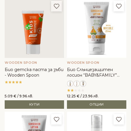
Добави в любими
Доба
WOODEN SPOON
WOODEN SPOON
Био детска паста за зъби
Био Слънцезащитен
- Wooden Spoon
лосион “BABY&FAMILY”
SPF 30 - WoodenSpoon
5.09
€
/ 9.96 лв.
12.25
€
/ 23.96 лв.
КУПИ
ОПЦИИ
Добави в любими
Доба