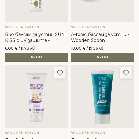
WOODEN SPOON
WOODEN SPOON
Био балсам за устни SUN
A-topic балсам за устни -
KISS с UV защита -
Wooden Spoon
Wooden Spoon
6.00
€
/ 11.73 лв.
10.00
€
/ 19.56 лв.
КУПИ
КУПИ
Добави в любими
Доба
WOODEN SPOON
WOODEN SPOON