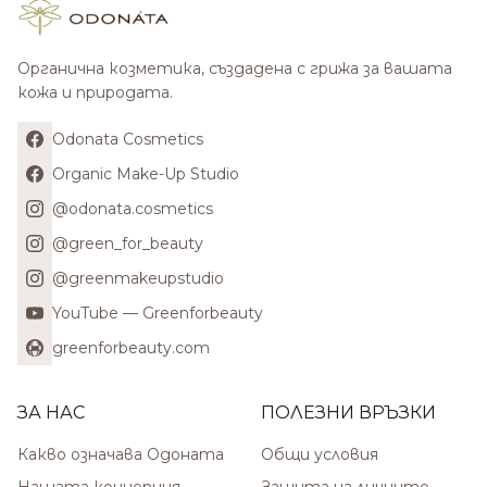
Органична козметика, създадена с грижа за вашата
кожа и природата.
Odonata Cosmetics
Organic Make-Up Studio
@odonata.cosmetics
@green_for_beauty
@greenmakeupstudio
YouTube — Greenforbeauty
greenforbeauty.com
ЗА НАС
ПОЛЕЗНИ ВРЪЗКИ
Какво означава Одоната
Общи условия