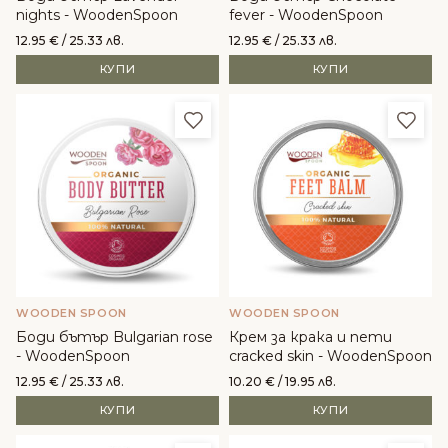
nights - WoodenSpoon
fever - WoodenSpoon
12.95
€
/ 25.33 лв.
12.95
€
/ 25.33 лв.
КУПИ
КУПИ
Добави в любими
Доба
WOODEN SPOON
WOODEN SPOON
Боди бътър Bulgarian rose
Крем за крака и пети
- WoodenSpoon
cracked skin - WoodenSpoon
12.95
€
/ 25.33 лв.
10.20
€
/ 19.95 лв.
КУПИ
КУПИ