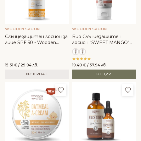
WOODEN SPOON
WOODEN SPOON
Слънцезащитен лосион за
Био Слънцезащитен
лице SPF 50 - Wooden
лосион "SWEET MANGO"
Spoon
SPF 50 – WoodenSpoon
15.31
€
/ 29.94 лв.
19.40
€
/ 37.94 лв.
ИЗЧЕРПАН
ОПЦИИ
Добави в любими
Доба