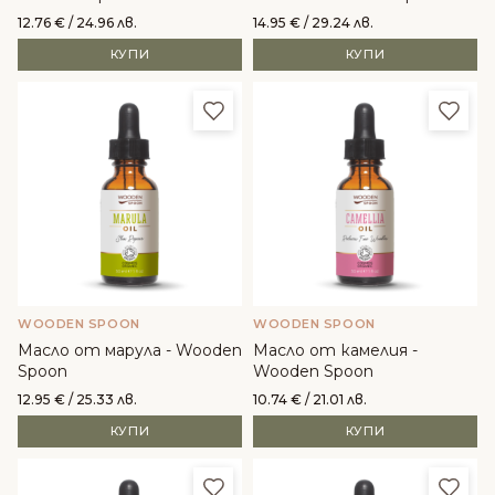
12.76
€
/ 24.96 лв.
14.95
€
/ 29.24 лв.
КУПИ
КУПИ
Добави в любими
Доба
WOODEN SPOON
WOODEN SPOON
Масло от марула - Wooden
Масло от камелия -
Spoon
Wooden Spoon
12.95
€
/ 25.33 лв.
10.74
€
/ 21.01 лв.
КУПИ
КУПИ
Добави в любими
Доба