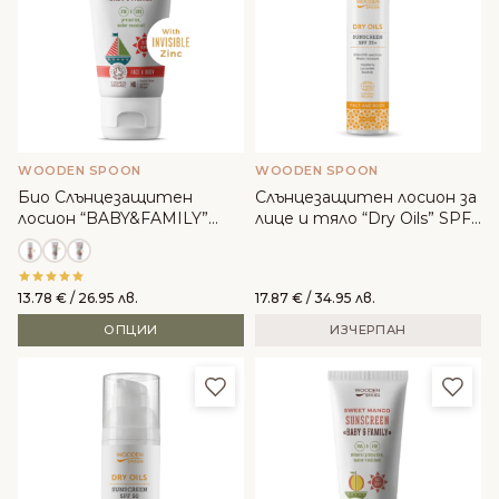
WOODEN SPOON
WOODEN SPOON
Био Слънцезащитен
Слънцезащитен лосион за
лосион “BABY&FAMILY”
лице и тяло “Dry Oils” SPF
SPF 50 - WoodenSpoon
35+ - Wooden Spoon
13.78
€
/ 26.95 лв.
17.87
€
/ 34.95 лв.
ОПЦИИ
ИЗЧЕРПАН
Добави в любими
Доба