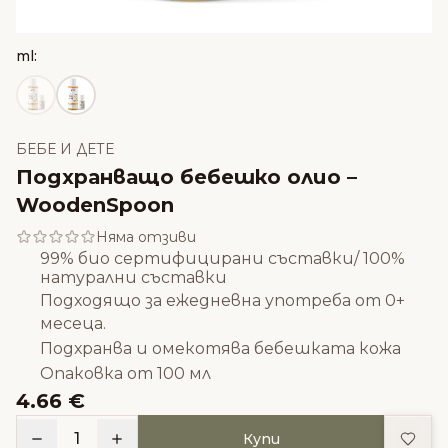
ml:
БЕБЕ И ДЕТЕ
Подхранващо бебешко олио –
WoodenSpoon
Няма отзиви
99% био сертифицирани съставки/ 100%
натурални съставки
Подходящо за ежедневна употреба от 0+
месеца.
Подхранва и омекотява бебешката кожа
Опаковка от 100 мл
4.66 €
Доба
1
Купи