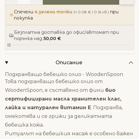
Спечели
4 зелени точки
при
(≈ 0.08 € / 0.16 лв.)
покупка
Безплатна доставка до офис/автомат при
поръчка над
50,00 €
Описание
Подхранващо бебешко олио - WoodenSpoon
Това подхранващо бебешко олио от
WoodenSpoon, е съставено от фини
био
сертифицирани масла хранителен клас,
лайка и натурален витамин Е
. Подхранва,
омекотява и се грижи за деликатната
бебешка кожа.
Ритуалът на бебешкия масаж е особено важен