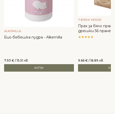
TIERRA VERDE
Прах за бяло пран
дрешки 56 пранета 
ALKEMILLA
Био бебешка пудра - Alkemilla
7.93
€
/ 15.51 лв.
9.66
€
/ 18.89 лв.
КУПИ
КУ