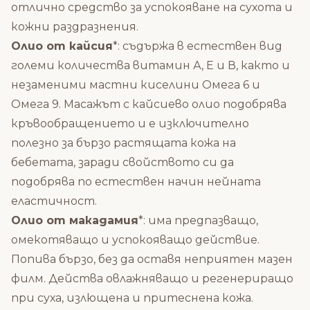
отлично средство за успокояване на сухота и
кожни раздразнения.
Олио от кайсия
*: съдържа в естествен вид
големи количества витамин А, Е и В, както и
незаменими мастни киселини Омега 6 и
Омега 9. Масажът с кайсиево олио подобрява
кръвообращението и е изключително
полезно за бързо растящата кожа на
бебетата, заради свойството си да
подобрява по естествен начин нейната
еластичност.
Олио от макадaмия
*: има предпазващо,
омекотяващо и успокояващо действие.
Попива бързо, без да оставя неприятен мазен
филм. Действа овлажняващо и регенериращо
при суха, излющена и притеснена кожа.