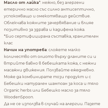
Масло от лайка
*: нежно, без алергени
етерично масло със силно антисептично,
успокояващо и омекотяващо действие.
Облекчава кожните зачервявание и влияе
позитивно за здрава и кадифена кожа.
*Био сертифицирана съставка, хранителен
клас
Начин на употреба
: сложете малко
количество от олиото върху дланите си и
втрийте бавно в бебешката кожа, с нежни
масажни движения. Ползвайте ежедневно.
Може да комбинирате този продукт и с
Бебешки натурален шампоан за коса и тяло
Organic herbs
или
Бебешко масло за тяло
WoodenSpoon
.
Да не се използва в случай на алергии. Пазете