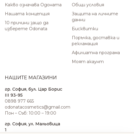
Какво означава Одоната
Общи условия
Нашата концепция
Защита на личните
данни
10 причини защо да
изберете Odonata
Бисквитки
Поръчка, доставка и
рекламация
Афилиатна програма
Моят акаунт
НАШИТЕ МАГАЗИНИ
гр. София, бул. Цар Борис
III 93-95
0898 977 665
odonatacosmetics@gmail.com
Пон – Съб: 10:00 – 19:00
гр. София, ул. Мальовица
1