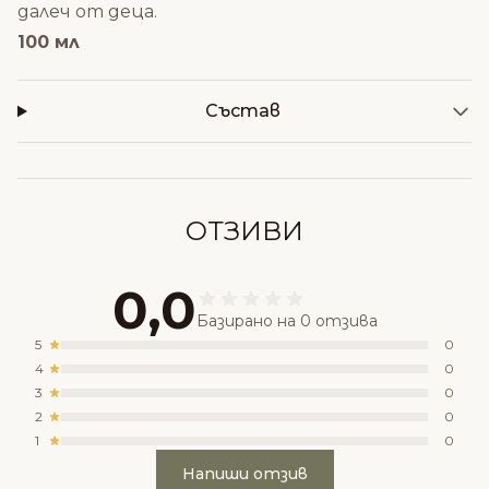
далеч от деца.
100 мл
Състав
ОТЗИВИ
0,0
Базирано на 0 отзива
5
0
4
0
3
0
2
0
1
0
Напиши отзив