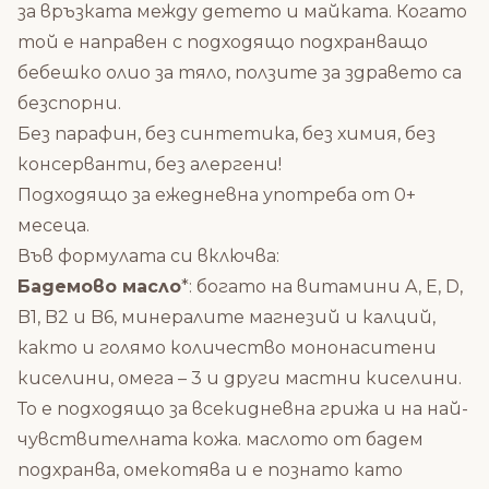
за връзката между детето и майката. Когато
той е направен с подходящо подхранващо
бебешко олио за тяло, ползите за здравето са
безспорни.
Без парафин, без синтетика, без химия, без
консерванти, без алергени!
Подходящо за ежедневна употреба от 0+
месеца.
Във формулата си включва:
Бадемово масло
*: богато на витамини A, Е, D,
B1, B2 и B6, минералите магнезий и калций,
както и голямо количество мононаситени
киселини, омега – 3 и други мастни киселини.
То е подходящо за всекидневна грижа и на най-
чувствителната кожа. маслото от бадем
подхранва, омекотява и е познато като