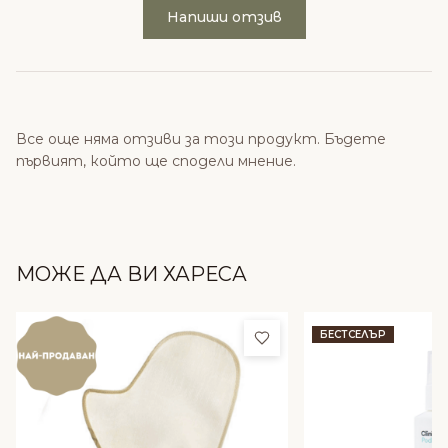
Напиши отзив
Все още няма отзиви за този продукт. Бъдете
първият, който ще сподели мнение.
МОЖЕ ДА ВИ ХАРЕСА
Добави в любими
БЕСТСЕЛЪР