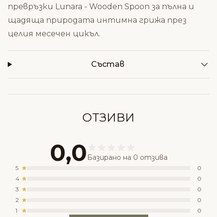
превръзки Lunara - Wooden Spoon
за пълна и
щадяща природата интимна грижа през
целия месечен цикъл.
Състав
ОТЗИВИ
0,0
Базирано на 0 отзива
5
0
4
0
3
0
2
0
1
0