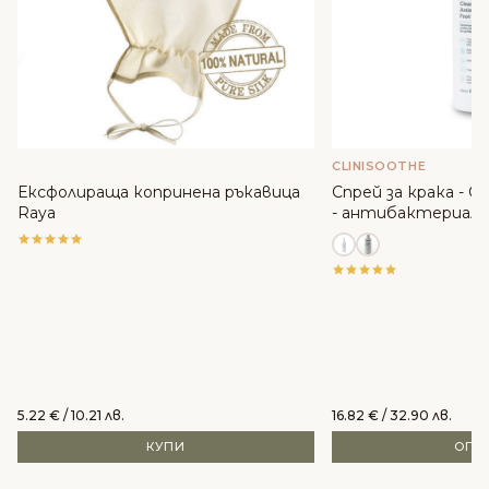
CLINISOOTHE
Ексфолираща копринена ръкавица
Спрей за крака - Cli
Raya
- антибактериале
5.22
€
/ 10.21 лв.
16.82
€
/ 32.90 лв.
КУПИ
ОПЦ