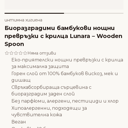
интимна хигиена
Биоразградими бамбукови нощни
превръзки с крилца Lunara – Wooden
Spoon
Няма отзиви
Еко-приятелски нощни превръзки с крилца
за максимална защита
Горен слой от 100% бамбуков вискоз, мек и
дишащ
Свръхабсорбираща сърцевина с
биоразградим заден слой
Без парфюми, алергени, пестициди и хлор
Хипоалергенни, подходящи за
чувствителна кожа
Веган