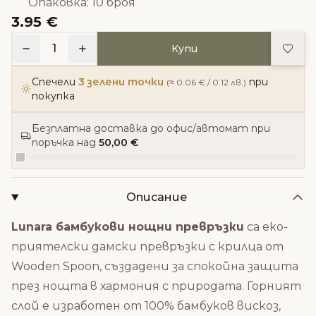
Опаковка: 10 броя
3.95 €
Доба
1
Купи
Спечели
3 зелени точки
при
(≈ 0.06 € / 0.12 лв.)
покупка
Безплатна доставка до офис/автомат при
поръчка над
50,00 €
Описание
Lunara бамбукови нощни превръзки
са еко-
приятелски дамски превръзки с крилца от
Wooden Spoon, създадени за спокойна защита
през нощта в хармония с природата. Горният
слой е изработен от 100% бамбуков вискоз,