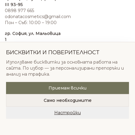
III 93-95
0898 977 665
odonatacosmetics@gmail.com
Пон – Съб: 10:00 – 19:00
гр. София, ул. Мальовица
1
0876 185 022
sales@odonatacosmetics.com
БИСКВИТКИ И ПОВЕРИТЕЛНОСТ
Пон – Съб: 10:00 – 19:30;
Използваме бисквитки за основната работа на
Нед: 11:00 – 18:00
сайта. По избор — за персонализирани препоръки и
анализ на трафика.
Приемам всички
© 2026 Одоната Козметикс ООД. Всички права
запазени.
Само необходимите
Политика за поверителност
Общи условия
Бисквитки
Настройки
Начало
Категории
Любими
Количка
Профил