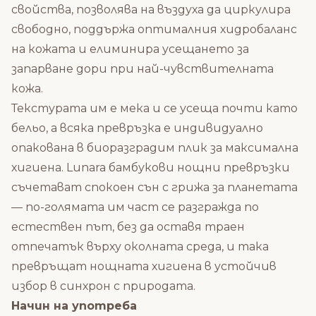
свойства, позволява на въздуха да циркулира
свободно, поддържа оптималния хидробаланс
на кожата и елиминира усещането за
запарване дори при най-чувствителната
кожа.
Текстурата им е мека и се усеща почти като
бельо, а всяка превръзка е индивидуално
опакована в биоразградим плик за максимална
хигиена. Lunara бамбукови нощни превръзки
съчетават спокоен сън с грижа за планетата
— по-голямата им част се разгражда по
естествен път, без да оставя траен
отпечатък върху околната среда, и така
превръщат нощната хигиена в устойчив
избор в синхрон с природата.
Начин на употреба