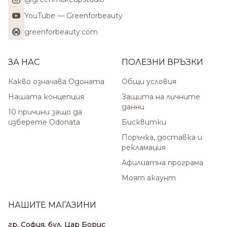
YouTube — Greenforbeauty
greenforbeauty.com
ЗА НАС
ПОЛЕЗНИ ВРЪЗКИ
Какво означава Одоната
Общи условия
Нашата концепция
Защита на личните
данни
10 причини защо да
изберете Odonata
Бисквитки
Поръчка, доставка и
рекламация
Афилиатна програма
Моят акаунт
НАШИТЕ МАГАЗИНИ
гр. София, бул. Цар Борис