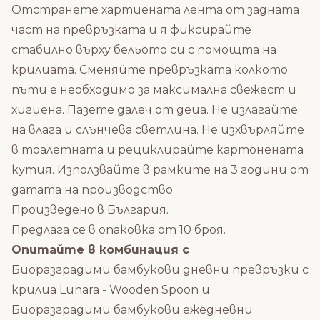
Отстранете хартиената лента от задната
част на превръзката и я фиксирайте
стабилно върху бельото си с помощта на
крилцата. Сменяйте превръзката колкото
пъти е необходимо за максимална свежест и
хигиена. Пазете далеч от деца. Не излагайте
на влага и слънчева светлина. Не изхвърляйте
в тоалетната и рециклирайте картонената
кутия. Използвайте в рамките на 3 години от
датата на производство.
Произведено в България.
Предлага се в опаковка от 10 броя.
Опитайте в комбинация с
Биоразградими бамбукови дневни превръзки с
крилца Lunara - Wooden Spoon
и
Биоразградими бамбукови ежедневни