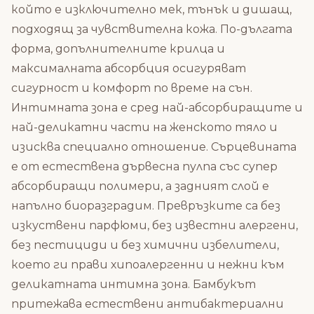
който е изключително мек, тънък и дишащ,
подходящ за чувствителна кожа. По-дългата
форма, допълнителните крилца и
максималната абсорбция осигуряват
сигурност и комфорт по време на сън.
Интимната зона е сред най-абсорбиращите и
най-деликатни части на женското тяло и
изисква специално отношение. Сърцевината
е от естествена дървесна пулпа със супер
абсорбиращи полимери, а задният слой е
напълно биоразградим. Превръзките са без
изкуствени парфюми, без известни алергени,
без пестициди и без химични избелители,
което ги прави хипоалергенни и нежни към
деликатната интимна зона. Бамбукът
притежава естествени антибактериални