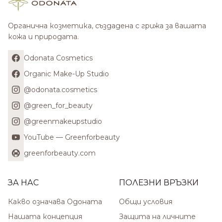
Органична козметика, създадена с грижа за вашата
кожа и природата.
Odonata Cosmetics
Organic Make-Up Studio
@odonata.cosmetics
@green_for_beauty
@greenmakeupstudio
YouTube — Greenforbeauty
greenforbeauty.com
ЗА НАС
ПОЛЕЗНИ ВРЪЗКИ
Какво означава Одоната
Общи условия
Нашата концепция
Защита на личните