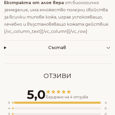
Екстракта от алое вера
от биологично
земеделие, има множество полезни свойства
за всички типове кожа, играе успокояващо,
лечебно и възстановяващо кожата действие.
[/vc_column_text][/vc_column][/vc_row]
Състав
ОТЗИВИ
5,0
Базирано на 4 отзива
5
4
4
0
3
0