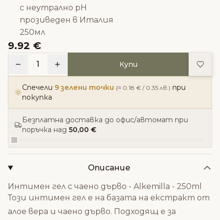
с неутрално pH
прозиведен в Италия
250мл
9.92 €
Доба
1
Купи
Спечели
9 зелени точки
при
(≈ 0.18 € / 0.35 лв.)
покупка
Безплатна доставка до офис/автомат при
поръчка над
50,00 €
Описание
Интимен гел с чаено дърво - Alkemilla - 250ml
Този интимен гел е на базата на екстракт от
алое вера и чаено дърво. Подходящ е за