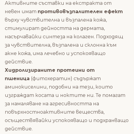
Активните съставки на екстракта от
невен имат
противовъзпалителен ефект
върху чувствителна и възпалена кожа,
стимулират дейността на дермата,
насърчавайки синтеза на колаген. Подходящ
за чувствителна, възпалена и склонна към
акне кожа, има лечебно и успокояващо
действие.
Хидролизираните протеини от
пшеница
(фитохератин) съдържат
аминокиселини, подобни на тези, които
изграждат косата и ноктите ни. Те помагат
за намаляване на агресивността на
повърхностноактивните вещества,
осъществявайки успокояващо и подхранващо
действие.