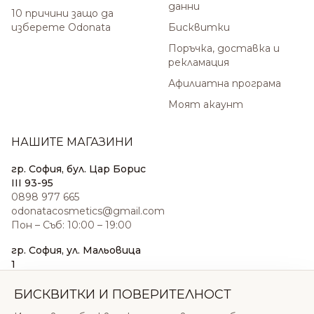
данни
10 причини защо да
изберете Odonata
Бисквитки
Поръчка, доставка и
рекламация
Афилиатна програма
Моят акаунт
НАШИТЕ МАГАЗИНИ
гр. София, бул. Цар Борис
III 93-95
0898 977 665
odonatacosmetics@gmail.com
Пон – Съб: 10:00 – 19:00
гр. София, ул. Мальовица
1
0876 185 022
sales@odonatacosmetics.com
БИСКВИТКИ И ПОВЕРИТЕЛНОСТ
Пон – Съб: 10:00 – 19:30;