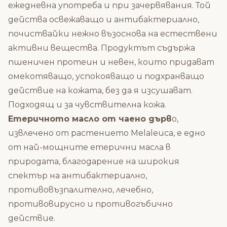
ежедневна употреба и при зачервявания. Той
действа освежаващо и антибактериално,
почиствайки нежно възоснова на естествени
активни вещества. Продуктът съдържа
пшеничен протеин и невен, които придават
омекотяващо, успокояващо и подхранващо
действие на кожата, без да я изсушават.
Подходящ и за чувствителна кожа.
Етеричното масло от чаено дърв
о,
извлечено от растението Melaleuca, е едно
от най-мощните етерични масла в
природата, благодарение на широкия
спектър на антибактериално,
противовъзпалително, лечебно,
противовирусно и противогъбично
действие.