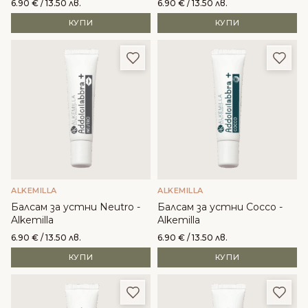
6.90
€
/ 13.50 лв.
6.90
€
/ 13.50 лв.
КУПИ
КУПИ
Добави в любими
Доба
ALKEMILLA
ALKEMILLA
Балсам за устни Neutro -
Балсам за устни Cocco -
Alkemilla
Alkemilla
6.90
€
/ 13.50 лв.
6.90
€
/ 13.50 лв.
КУПИ
КУПИ
Добави в любими
Доба