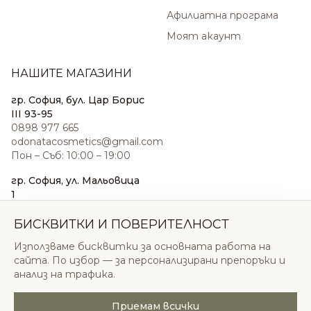
Афилиатна програма
Моят акаунт
НАШИТЕ МАГАЗИНИ
гр. София, бул. Цар Борис
III 93-95
0898 977 665
odonatacosmetics@gmail.com
Пон – Съб: 10:00 – 19:00
гр. София, ул. Мальовица
1
0876 185 022
sales@odonatacosmetics.com
БИСКВИТКИ И ПОВЕРИТЕЛНОСТ
Пон – Съб: 10:00 – 19:30;
Използваме бисквитки за основната работа на
Нед: 11:00 – 18:00
сайта. По избор — за персонализирани препоръки и
анализ на трафика.
Приемам всички
© 2026 Одоната Козметикс ООД. Всички права