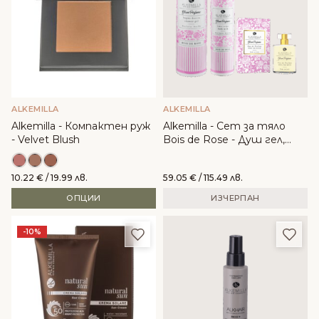
ALKEMILLA
ALKEMILLA
Alkemilla - Компактен руж
Alkemilla - Сет за тяло
- Velvet Blush
Bois de Rose - Душ гел,
лосион за тяло и
натурален парфюм
10.22
€
/ 19.99 лв.
59.05
€
/ 115.49 лв.
ОПЦИИ
ИЗЧЕРПАН
Добави в любими
Доба
-10%