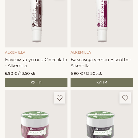
ALKEMILLA
ALKEMILLA
Балсам за устни Cioccolato
Балсам за устни Biscotto -
- Alkemilla
Alkemilla
6.90
€
/ 13.50 лв.
6.90
€
/ 13.50 лв.
КУПИ
КУПИ
Добави в любими
Доба