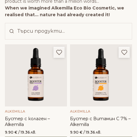
product is worth more than a million words…
When we imagined Alkemilla Eco Bio Cosmetic, we
realised that… nature had already created it!
Добави в любими
Доба
ALKEMILLA
ALKEMILLA
Бустер с колаген –
Бустер с Витамин C 7% –
Alkemilla
Alkemilla
9.90
€
/ 19.36 лв.
9.90
€
/ 19.36 лв.