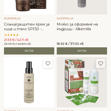
ALKEMILLA
ALKEMILLA
Слънцезащитен крем за
Мляко за оформяне на
лице и тяло SPF50 -
къдрици - Alkemilla
ALKEMILLA
21.53
€
/ 42.11 лв.
23.93
€
/ 46.80 лв.
18.92
€
/ 37.00 лв.
КУПИ
КУПИ
Добави в любими
Доба