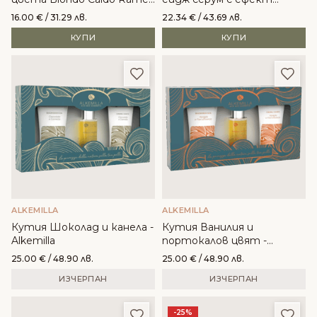
Alkemilla
филър
16.00
€
/ 31.29 лв.
22.34
€
/ 43.69 лв.
КУПИ
КУПИ
Добави в любими
Доба
ALKEMILLA
ALKEMILLA
Кутия Шоколад и канела -
Кутия Ванилия и
Alkemilla
портокалов цвят -
Alkemilla
25.00
€
/ 48.90 лв.
25.00
€
/ 48.90 лв.
ИЗЧЕРПАН
ИЗЧЕРПАН
Добави в любими
Доба
-25%