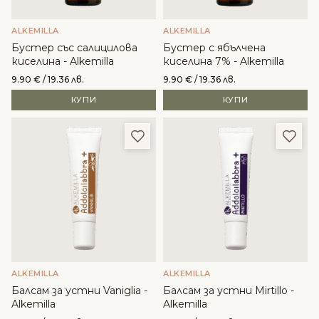
ALKEMILLA
ALKEMILLA
Бустер със салицилова
Бустер с ябълчена
киселина - Alkemilla
киселина 7% - Alkemilla
9.90
€
/ 19.36 лв.
9.90
€
/ 19.36 лв.
КУПИ
КУПИ
Добави в любими
Доба
ALKEMILLA
ALKEMILLA
Балсам за устни Vaniglia -
Балсам за устни Mirtillo -
Alkemilla
Alkemilla