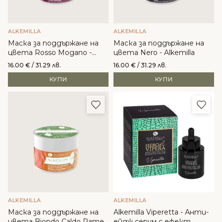
ALKEMILLA
ALKEMILLA
Маска за поддържане на
Маска за поддържане на
цвета Rosso Mogano -
цвета Nero - Alkemilla
Alkemilla
16.00
€
/ 31.29 лв.
16.00
€
/ 31.29 лв.
КУПИ
КУПИ
Добави в любими
Доба
ALKEMILLA
ALKEMILLA
Маска за поддържане на
Alkemilla Viperetta - Анти-
цвета Biondo Caldo Rame -
ейдж серум с ефект