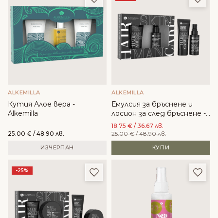
ALKEMILLA
ALKEMILLA
Кутия Алое вера -
Емулсия за бръснене и
Alkemilla
лосион за след бръснене -
Alkemilla
18.75
€
/ 36.67 лв.
25.00
€
/ 48.90 лв.
25.00
€
/ 48.90 лв.
ИЗЧЕРПАН
КУПИ
Добави в любими
Доба
-25%