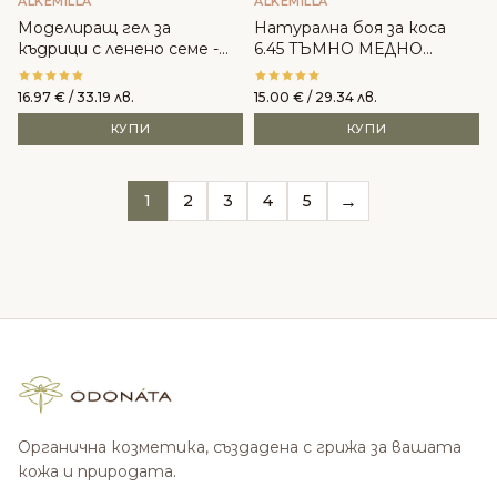
ALKEMILLA
ALKEMILLA
Моделиращ гел за
Натурална боя за коса
къдрици с ленено семе -
6.45 ТЪМНО МЕДНО
Alkemilla
ЧЕРВЕНО РУСО - Alkemilla
16.97
€
/ 33.19 лв.
15.00
€
/ 29.34 лв.
КУПИ
КУПИ
→
1
2
3
4
5
Органична козметика, създадена с грижа за вашата
кожа и природата.