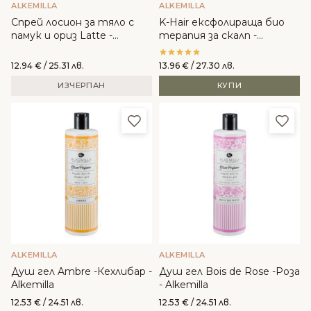
ALKEMILLA
ALKEMILLA
Спрей лосион за тяло с
K-Hair ексфолираща био
памук и ориз Latte -
терапия за скалп -
Alkemilla
Alkemilla Eco Bio
12.94
€
/ 25.31 лв.
13.96
€
/ 27.30 лв.
ИЗЧЕРПАН
КУПИ
Добави в любими
Доба
ALKEMILLA
ALKEMILLA
Душ гел Ambre -Кехлибар -
Душ гел Bois de Rose -Роза
Alkemilla
- Alkemilla
12.53
€
/ 24.51 лв.
12.53
€
/ 24.51 лв.