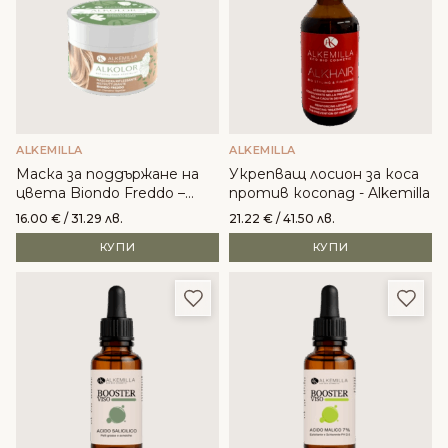
ALKEMILLA
ALKEMILLA
Маска за поддържане на
Укрепващ лосион за коса
цвета Biondo Freddo –
против косопад - Alkemilla
Alkemilla
16.00
€
/ 31.29 лв.
21.22
€
/ 41.50 лв.
КУПИ
КУПИ
Добави в любими
Доба