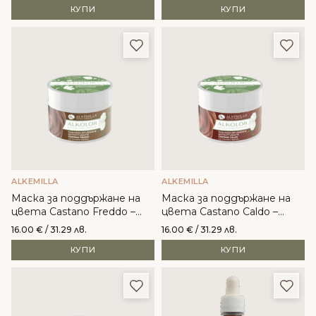
КУПИ
КУПИ
Добави в любими
Доба
ALKEMILLA
ALKEMILLA
Маска за поддържане на
Маска за поддържане на
цвета Castano Freddo –
цвета Castano Caldo –
Alkemilla
Alkemilla
16.00
€
/ 31.29 лв.
16.00
€
/ 31.29 лв.
КУПИ
КУПИ
Добави в любими
Доба