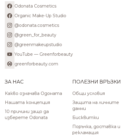
Odonata Cosmetics
Organic Make-Up Studio
@odonata.cosmetics
@green_for_beauty
@greenmakeupstudio
YouTube — Greenforbeauty
greenforbeauty.com
ЗА НАС
ПОЛЕЗНИ ВРЪЗКИ
Какво означава Одоната
Общи условия
Нашата концепция
Защита на личните
данни
10 причини защо да
изберете Odonata
Бисквитки
Поръчка, доставка и
рекламация