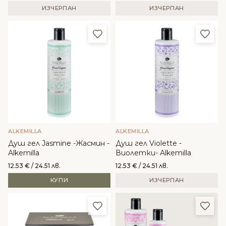
ИЗЧЕРПАН
ИЗЧЕРПАН
Добави в любими
Доба
ALKEMILLA
ALKEMILLA
Душ гел Jasmine -Жасмин -
Душ гел Violette -
Alkemilla
Виолетки- Alkemilla
12.53
€
/ 24.51 лв.
12.53
€
/ 24.51 лв.
КУПИ
ИЗЧЕРПАН
Добави в любими
Доба