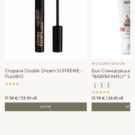
WOODEN SPOON
Спирала Double Dream SUPREME -
Био Слънцезащите
PuroBIO
“BABY&FAMILY” SPF
WoodenSpoon
17.38
€
/ 33.99 лв.
13.78
€
/ 26.95 лв.
КУПИ
ОПЦ