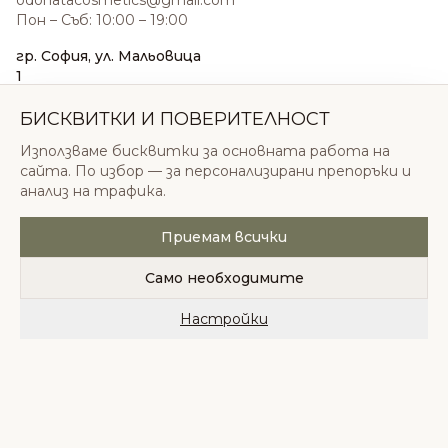
odonatacosmetics@gmail.com
Пон – Съб: 10:00 – 19:00
гр. София, ул. Мальовица
1
0876 185 022
sales@odonatacosmetics.com
БИСКВИТКИ И ПОВЕРИТЕЛНОСТ
Пон – Съб: 10:00 – 19:30;
Използваме бисквитки за основната работа на
Нед: 11:00 – 18:00
сайта. По избор — за персонализирани препоръки и
анализ на трафика.
Приемам всички
© 2026 Одоната Козметикс ООД. Всички права
запазени.
Само необходимите
Политика за поверителност
Общи условия
Бисквитки
Настройки
Начало
Категории
Любими
Количка
Профил