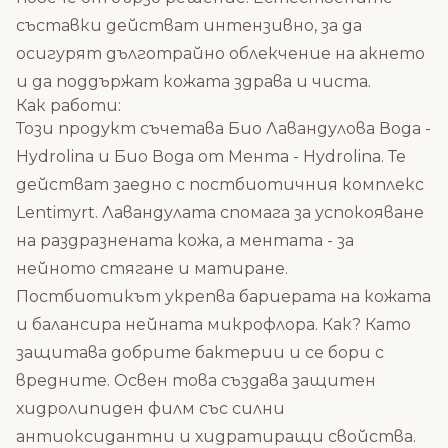
съставки действат интензивно, за да
осигурят дълготрайно облекчение на акнето
и да поддържат кожата здрава и чиста.
Как работи:
Този продукт съчетава Био Лавандулова Вода -
Hydrolina и Био Вода от Мента - Hydrolina. Те
действат заедно с постбиотичния комплекс
Lentimyrt. Лавандулата спомага за успокояване
на раздразнената кожа, а ментата - за
нейното стягане и матиране.
Постбиотикът укрепва бариерата на кожата
и балансира нейната микрофлора. Как? Като
защитава добрите бактерии и се бори с
вредните. Освен това създава защитен
хидролипиден филм със силни
антиоксидантни и хидратиращи свойства.