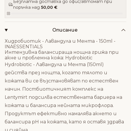
Безплатна доставка до офис/автомат при
поръчка над
50,00 €
Описание
Хидробиотик - Лавандула и Мента - 150ml -
INAESSENTIALS
Интензивна балансираща нощна грижа при
акне и проблемна кожа: Hydrobiotic
Hydrobiotic - Лавандула и Мента (150ml)
действа през нощта, когато тялото и
кожата ви се възстановяват по естествен
начин. Постбиотичният комплекс на
Lentymirt подсилва естествената бариера на
кожата и балансира нейната микрофлора.
Продуктът ефективно намалява акнето и
балансира рН на кожата, като я оставя здрава
и сияйна.