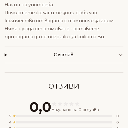
Начин на употреба:
Почистете желаните зони с обилно
количество от водата с тампонче за грим.
Няма нужда от отмиване - оставете
природата да се погрижи за кожата Ви.
Състав
ОТЗИВИ
0,0
Базирано на 0 отзива
5
0
4
0