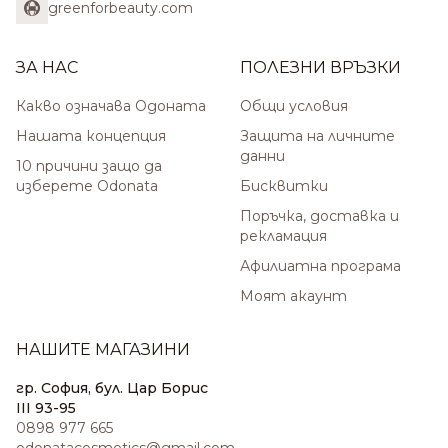
greenforbeauty.com
ЗА НАС
ПОЛЕЗНИ ВРЪЗКИ
Какво означава Одоната
Общи условия
Нашата концепция
Защита на личните
данни
10 причини защо да
изберете Odonata
Бисквитки
Поръчка, доставка и
рекламация
Афилиатна програма
Моят акаунт
НАШИТЕ МАГАЗИНИ
гр. София, бул. Цар Борис
III 93-95
0898 977 665