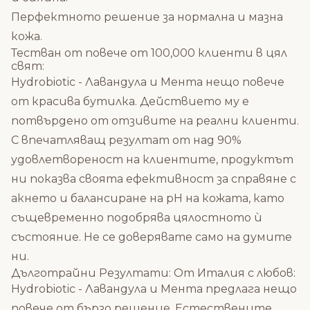
Перфектното решение за нормална и мазна
кожа.
Тестван от повече от 100,000 клиенти в цял
свят:
Hydrobiotic - Лавандула и Мента нещо повече
от красива бутилка. Действието му е
потвърдено от отзивите на реални клиенти.
С впечатляващ резултат от над 90%
удовлетвореност на клиентите, продуктът
ни показва своята ефективност за справяне с
акнето и балансиране на рН на кожата, като
същевременно подобрява цялостното ѝ
състояние. Не се доверявате само на думите
ни.
Дълготрайни Резултати: От Италия с любов:
Hydrobiotic - Лавандула и Мента предлага нещо
повече от бързо решение. Естествените