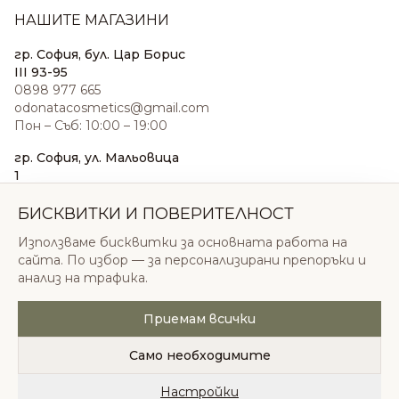
НАШИТЕ МАГАЗИНИ
гр. София, бул. Цар Борис
III 93-95
0898 977 665
odonatacosmetics@gmail.com
Пон – Съб: 10:00 – 19:00
гр. София, ул. Мальовица
1
0876 185 022
sales@odonatacosmetics.com
БИСКВИТКИ И ПОВЕРИТЕЛНОСТ
Пон – Съб: 10:00 – 19:30;
Използваме бисквитки за основната работа на
Нед: 11:00 – 18:00
сайта. По избор — за персонализирани препоръки и
анализ на трафика.
Приемам всички
© 2026 Одоната Козметикс ООД. Всички права
запазени.
Само необходимите
Политика за поверителност
Общи условия
Бисквитки
Настройки