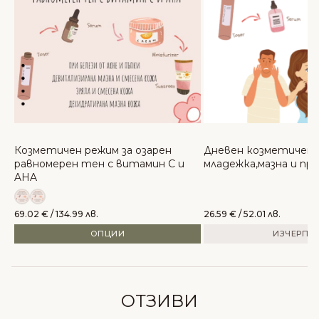
Козметичен режим за озарен
Дневен козметичен 
равномерен тен с витамин C и
младежка,мазна и пр
AHA
69.02
€
/ 134.99 лв.
26.59
€
/ 52.01 лв.
ОПЦИИ
ИЗЧЕРПА
ОТЗИВИ