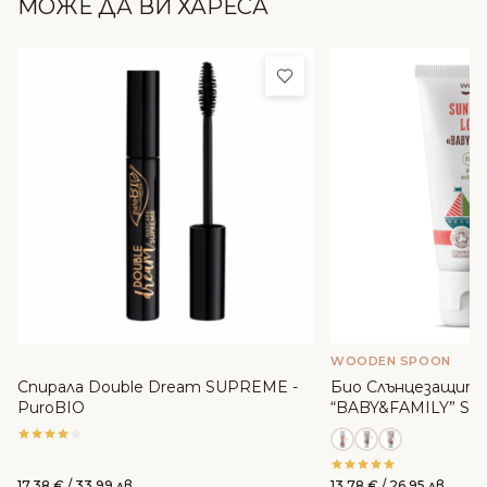
МОЖЕ ДА ВИ ХАРЕСА
Добави в любими
WOODEN SPOON
Спирала Double Dream SUPREME -
Био Слънцезащите
PuroBIO
“BABY&FAMILY” SPF
WoodenSpoon
17.38
€
/ 33.99 лв.
13.78
€
/ 26.95 лв.