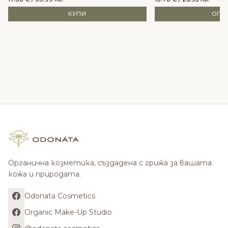
КУПИ
ОПЦ
Органична козметика, създадена с грижа за вашата
кожа и природата.
Odonata Cosmetics
Organic Make-Up Studio