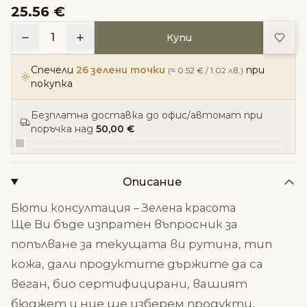
25.56 €
Доба
1
Купи
Спечели
26 зелени точки
при
(≈ 0.52 € / 1.02 лв.)
покупка
Безплатна доставка до офис/автомат при
поръчка над
50,00 €
Описание
Бюти консултация – Зелена красота
Ще Ви бъде изпратен въпросник за
попълване за текущата ви рутина, тип
кожа, дали продуктите държите да са
веган, био сертифицирани, вашият
бюджет и ние ще изберем продукти,