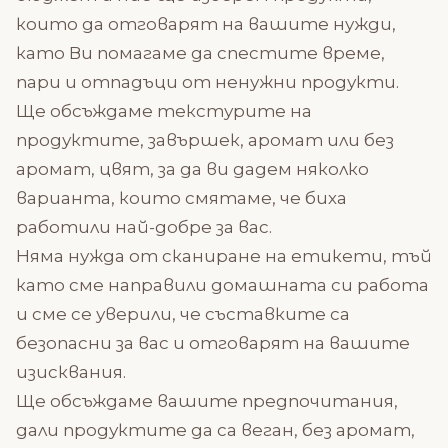
които да отговарят на вашите нужди,
като Ви помагаме да спестите време,
пари и отпадъци от ненужни продукти.
Ще обсъждаме текстурите на
продуктите, завършек, аромат или без
аромат, цвят, за да ви дадем няколко
варианта, които смятаме, че биха
работили най-добре за вас.
Няма нужда от сканиране на етикети, тъй
като сме направили домашната си работа
и сме се уверили, че съставките са
безопасни за вас и отговарят на вашите
изисквания.
Ще обсъждаме вашите предпочитания,
дали продуктите да са веган, без аромат,