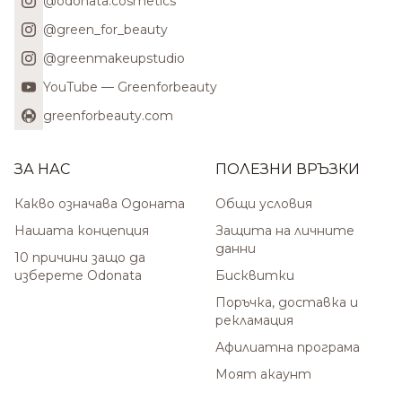
@odonata.cosmetics
@green_for_beauty
@greenmakeupstudio
YouTube — Greenforbeauty
greenforbeauty.com
ЗА НАС
ПОЛЕЗНИ ВРЪЗКИ
Какво означава Одоната
Общи условия
Нашата концепция
Защита на личните
данни
10 причини защо да
изберете Odonata
Бисквитки
Поръчка, доставка и
рекламация
Афилиатна програма
Моят акаунт