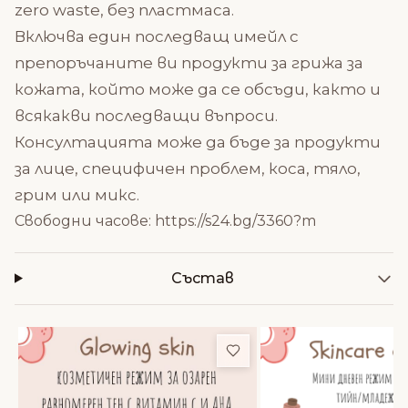
zero waste, без пластмаса.
Включва един последващ имейл с
препоръчаните ви продукти за грижа за
кожата, който може да се обсъди, както и
всякакви последващи въпроси.
Консултацията може да бъде за продукти
за лице, специфичен проблем, коса, тяло,
грим или микс.
Свободни часове:
https://s24.bg/3360?m
Състав
Добави в любими