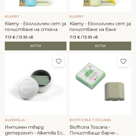
KLAENY
KLAENY
Klaeny - Екологичен сет за
Klaeny - Екологичен сет за
почистване на стъкла
почистване на баня
7.13
€
/ 13.95 лв.
7.13
€
/ 13.95 лв.
КУПИ
КУПИ
Добави в любими
Доба
ALKEMILLA
BIOFFICINA TOSCANA
Интимен твърд
Biofficina Toscana -
детергент - Alkemilla Eco
Почистващо барче-