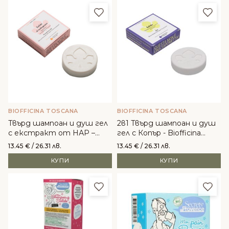
Добави в любими
Доба
BIOFFICINA TOSCANA
BIOFFICINA TOSCANA
Твърд шампоан и душ гел
2в1 Твърд шампоан и душ
с екстракт от НАР –
гел с Копър - Biofficina
Biofficina Toscana
Toscana
13.45
€
/ 26.31 лв.
13.45
€
/ 26.31 лв.
КУПИ
КУПИ
Добави в любими
Доба