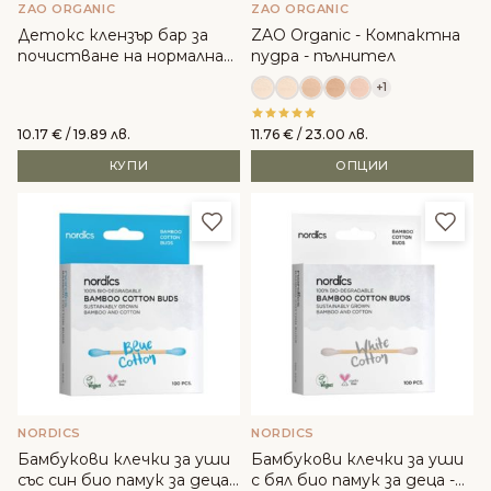
ZAO ORGANIC
ZAO ORGANIC
Детокс клензър бар за
ZAO Organic - Компактна
почистване на нормална
пудра - пълнител
до мазна кожа - ZAO
+1
10.17
€
/ 19.89 лв.
11.76
€
/ 23.00 лв.
КУПИ
ОПЦИИ
Добави в любими
Доба
NORDICS
NORDICS
Бамбукови клечки за уши
Бамбукови клечки за уши
със син био памук за деца -
с бял био памук за деца -