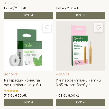
Nordics
Nordics
1.28
€
/ 2.50 лв.
1.28
€
/ 2.50 лв.
КУПИ
КУПИ
Добави в любими
Доба
NORDICS
NORDICS
Разградим конец за
Интердентални четки
почистване на зъби
0.45 мм от бамбук
Мента - Nordics
биоразградими - Nordics
3.17
€
/ 6.20 лв.
4.09
€
/ 8.00 лв.
КУПИ
КУПИ