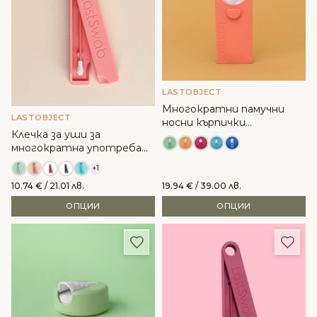
LASTOBJECT
Многократни памучни
LASTOBJECT
носни кърпички
Клечка за уши за
LASTTISSUE - LastObject
многократна употреба
LastSwab - LastObject
+1
10.74
€
/ 21.01 лв.
19.94
€
/ 39.00 лв.
ОПЦИИ
ОПЦИИ
Добави в любими
Доба