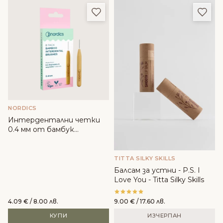
Добави в любими
Доба
NORDICS
Интердентални четки
0.4 мм от бамбук
биоразградими - Nordics
TITTA SILKY SKILLS
Балсам за устни - P.S. I
Love You - Titta Silky Skills
4.09
€
/ 8.00 лв.
9.00
€
/ 17.60 лв.
КУПИ
ИЗЧЕРПАН