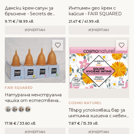
Дамски крем-сапун за
Интимен део крем с
бръснене - Secrets de
кайсия - FAIR SQUARED
Provence
9.71
€
/ 18.99 лв.
21.47
€
/ 41.99 лв.
ИЗЧЕРПАН
ИЗЧЕРПАН
Добави в любими
Доба
FAIR SQUARED
Натурална менструална
чашка от естествена
COSMO NATUREL
гума - Fair Squared
Твърд успокояващ бар за
интимна хигиена с невен -
COSMO NATUREL
17.18
€
/ 33.60 лв.
7.87
€
/ 15.39 лв.
ИЗЧЕРПАН
ИЗЧЕРПАН