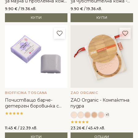
за мазна и проблемна кожа
за чувствителна кожа -
- Lamazuna
Lamazuna
9.90
€
/ 19.36 лв.
9.90
€
/ 19.36 лв.
КУПИ
КУПИ
Добави в любими
Доба
BIOFFICINA TOSCANA
ZAO ORGANIC
Почистващо барче-
ZAO Organic - Компактна
детерген боровинка с
пудра
възстановяващо
+1
действие - Biofficina
Toscana
11.45
€
/ 22.39 лв.
23.26
€
/ 45.49 лв.
КУПИ
ОПЦИИ