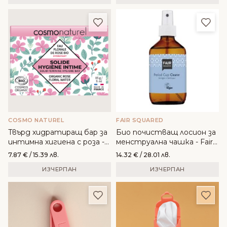
Добави в любими
Доба
COSMO NATUREL
FAIR SQUARED
Твърд хидратиращ бар за
Био почистващ лосион за
интимна хигиена с роза -
менструална чашка - Fair
COSMO NATUREL
Squared
7.87
€
/ 15.39 лв.
14.32
€
/ 28.01 лв.
ИЗЧЕРПАН
ИЗЧЕРПАН
Добави в любими
Доба