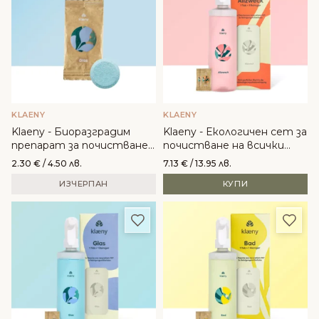
KLAENY
KLAENY
Klaeny - Биоразградим
Klaeny - Екологичен сет за
препарат за почистване
почистване на всички
на стъкла
повърхности
2.30
€
/ 4.50 лв.
7.13
€
/ 13.95 лв.
ИЗЧЕРПАН
КУПИ
Добави в любими
Доба