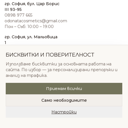
гр. София, бул. Цар Борис
III 93-95
0898 977 665
odonatacosmetics@gmail.com
Пон – Съб: 10:00 – 19:00
гр. София, ул. Мальовица
1
0876 185 022
sales@odonatacosmetics.com
БИСКВИТКИ И ПОВЕРИТЕЛНОСТ
Пон – Съб: 10:00 – 19:30;
Използваме бисквитки за основната работа на
Нед: 11:00 – 18:00
сайта. По избор — за персонализирани препоръки и
анализ на трафика.
Приемам всички
© 2026 Одоната Козметикс ООД. Всички права
запазени.
Само необходимите
Политика за поверителност
Общи условия
Бисквитки
Настройки
Начало
Категории
Любими
Количка
Профил