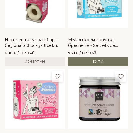
Насипен шампоан-бар -
Мъжки крем-сапун за
без опаковка - за всеки
бръснене - Secrets de
тип коса
Provence
6.80
€
/ 13.30 лв.
9.71
€
/ 18.99 лв.
ИЗЧЕРПАН
КУПИ
Добави в любими
Доба