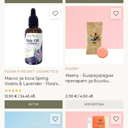
Добави в любими
Доба
KLAENY
FLORA'S SECRET COSMETICS
Klaeny - Биоразградим
Масло за коса Spring
препарат за всички
Violets & Lavender - Flora's
повърхности
Secret
12.50
€
/ 24.45 лв.
2.30
€
/ 4.50 лв.
КУПИ
ИЗЧЕРПАН
Добави в любими
Доба