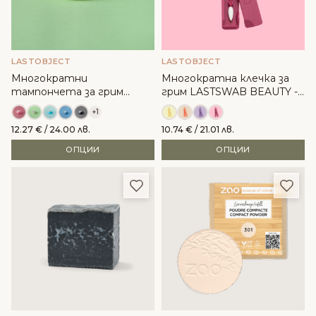
LASTOBJECT
LASTOBJECT
Многократни
Многократна клечка за
тампончета за грим
грим LASTSWAB BEAUTY -
LASTROUND - LastObject
LastObject
+1
12.27
€
/ 24.00 лв.
10.74
€
/ 21.01 лв.
ОПЦИИ
ОПЦИИ
Добави в любими
Доба