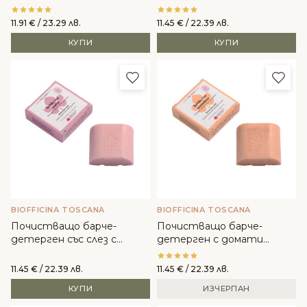
Bio Cosmetics
детерген с ябълка и
мента с пречистващо
11.91
€
/ 23.29 лв.
11.45
€
/ 22.39 лв.
действие
КУПИ
КУПИ
Добави в любими
Доба
BIOFFICINA TOSCANA
BIOFFICINA TOSCANA
Почистващо барче-
Почистващо барче-
детерген със слез с
детерген с домати
омекотяващо действие -
против замърсяване-
Biofficina Toscana
Biofficina Toscana
11.45
€
/ 22.39 лв.
11.45
€
/ 22.39 лв.
КУПИ
ИЗЧЕРПАН