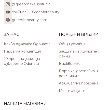
@greenmakeupstudio
YouTube — Greenforbeauty
greenforbeauty.com
ЗА НАС
ПОЛЕЗНИ ВРЪЗКИ
Какво означава Одоната
Общи условия
Нашата концепция
Защита на личните
данни
10 причини защо да
изберете Odonata
Бисквитки
Поръчка, доставка и
рекламация
Афилиатна програма
Моят акаунт
НАШИТЕ МАГАЗИНИ