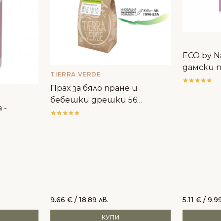
ECO by N
дамски п
TIERRA VERDE
Прах за бяло пране и
бебешки дрешки 56
 -
пранета - Tierra Verde
9.66
€
/ 18.89 лв.
5.11
€
/ 9.99
КУПИ