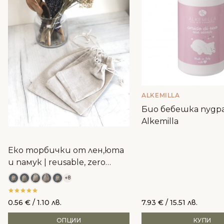
ALKEMILLA
Био бебешка пудра
Alkemilla
Еко торбички от лен,юта
и памук | reusable, zero
waste
+8
0.56
€
/ 1.10 лв.
7.93
€
/ 15.51 лв.
ОПЦИИ
КУПИ