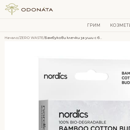
Skip to content
ГРИМ
КОЗМЕТ
Начало
/
ZERO WASTE
/
Бамбукови клечки за уши с бял био памук за деца – Nordics