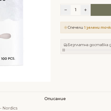
1
Спечели
1 зелени точ
Безплатна доставка д
Описание
 Nordics