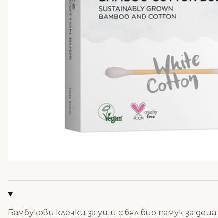
Бамбукови клечки за уши с бял био памук за деца -