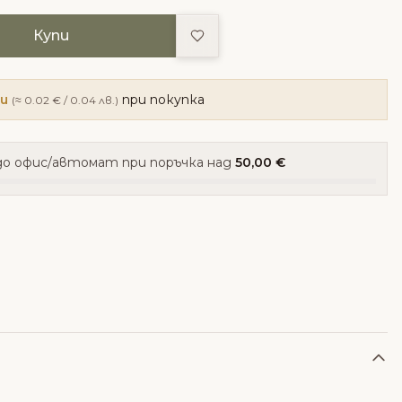
Добави в любими
Купи
ки
при покупка
(≈ 0.02 € / 0.04 лв.)
о офис/автомат при поръчка над
50,00 €