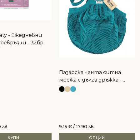
aty - Ежедневни
ревръзки - 32бр
Пазарска чанта ситна
мрежа с дълга дръжка -
CASA ORGANICA
 лв.
9.15
€
/ 17.90 лв.
КУПИ
ОПЦИИ