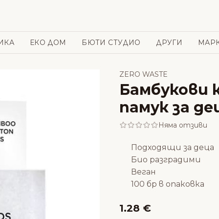
ИКА
ЕКО ДОМ
БЮТИ СТУДИО
ДРУГИ
МАР
ZERO WASTE
Бамбукови к
памук за дец
Няма отзиви
Подходящи за деца
Био разградими
Веган
100 бр в опаковка
1.28 €