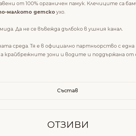
авени от 100% органичен памук. Клечиците са ба
 по-малкото детско
ухо.
да. Да не се въвежда дълбоко в ушния канал.
олната среда. Тя е в официално партньорство с 
на крайбрежните зони и водите и поддържана от
Състав
ОТЗИВИ