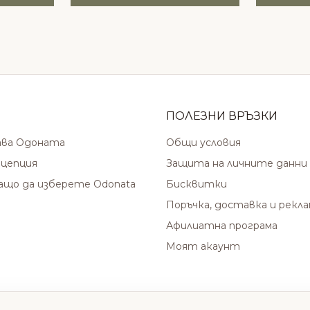
ПОЛЕЗНИ ВРЪЗКИ
ава Одоната
Общи условия
цепция
Защита на личните данни
защо да изберете Odonata
Бисквитки
Поръчка, доставка и рекл
Афилиатна програма
Моят акаунт