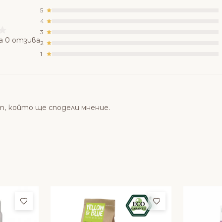
5
4
3
а 0 отзива
2
1
т, който ще сподели мнение.
Добави в любими
Добави в люби