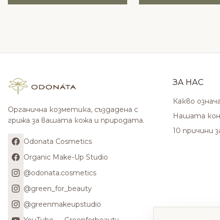
ЗА НАС
Какво означ
Органична козметика, създадена с
Нашата кон
грижа за вашата кожа и природата.
10 причини 
Odonata Cosmetics
Organic Make-Up Studio
@odonata.cosmetics
@green_for_beauty
@greenmakeupstudio