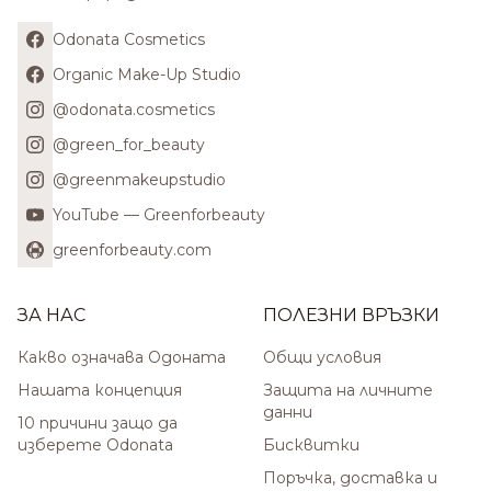
Odonata Cosmetics
Organic Make-Up Studio
@odonata.cosmetics
@green_for_beauty
@greenmakeupstudio
YouTube — Greenforbeauty
greenforbeauty.com
ЗА НАС
ПОЛЕЗНИ ВРЪЗКИ
Какво означава Одоната
Общи условия
Нашата концепция
Защита на личните
данни
10 причини защо да
изберете Odonata
Бисквитки
Поръчка, доставка и