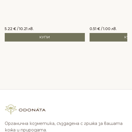
5.22
€
/ 10.21 лв.
0.51
€
/ 1.00 лв.
КУПИ
КУ
Органична козметика, създадена с грижа за вашата
кожа и природата.