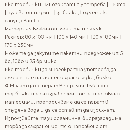
Eко торбички | многократна употреба | | Юта
| нулеви отпадъци | за билки, козметика,
сапун, сватба
Материал: влакна от лен,юта и памук
Размер: 80 х 100 мм | 100 х 140 мм | 130 х 180мм |
170 x 230мм
Можете да закупите пакетни предложения: 5
бр, 10бр и 25 бр микс
Еко торбички за многократна употреба, за
съхранение на зърнени храни, ядки, билки.
♻️ Могат да се перат в пералня. Тъй като
торбичките са изработени от естествени
материали, препоръчваме да се перат в
студена вода и да се оставят да изсъхнат.
Използвайте тази органична, биоразградима
торба за съхранение, тя е направена от