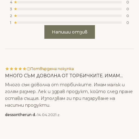
4
0
3
0
2
0
1
0
Напиши отзив
Потвърдена покупка
МНОГО СЪМ ДОВОЛНА ОТ ТОРБИЧКИТЕ. ИМАМ...
Много съм доволна от торбичките. Имам малък и
голям размер. Лек и здрав продукт, който след пране
остава същия. Използвам ги при пазаруване на
насипни продукти.
dessontherun d.
•
14.04.2021 г.