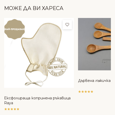
МОЖЕ ДА ВИ ХАРЕСА
Добави в любими
Дървена лъжичка
Ексфолираща копринена ръкавица
Raya