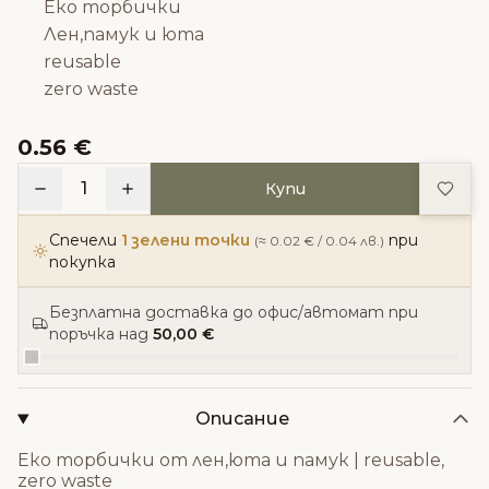
Еко торбички
Лен,памук и юта
reusable
zero waste
0.56 €
Доба
1
Купи
Спечели
1 зелени точки
при
(≈ 0.02 € / 0.04 лв.)
покупка
Безплатна доставка до офис/автомат при
поръчка над
50,00 €
Описание
Еко торбички от лен,юта и памук | reusable,
zero waste