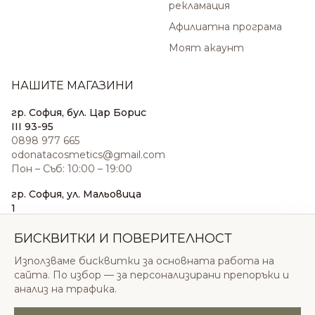
рекламация
Афилиатна програма
Моят акаунт
НАШИТЕ МАГАЗИНИ
гр. София, бул. Цар Борис
III 93-95
0898 977 665
odonatacosmetics@gmail.com
Пон – Съб: 10:00 – 19:00
гр. София, ул. Мальовица
1
0876 185 022
sales@odonatacosmetics.com
БИСКВИТКИ И ПОВЕРИТЕЛНОСТ
Пон – Съб: 10:00 – 19:30;
Използваме бисквитки за основната работа на
Нед: 11:00 – 18:00
сайта. По избор — за персонализирани препоръки и
анализ на трафика.