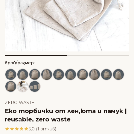
брой/размер:
ZERO WASTE
Еко торбички от лен,юта и памук |
reusable, zero waste
5,0 (1 отзив)