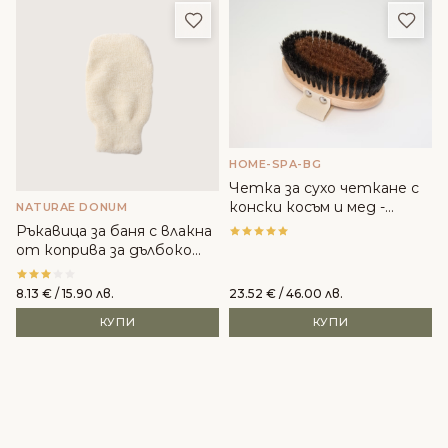
Добави в любими
Доба
HOME-SPA-BG
Четка за сухо четкане с
конски косъм и мед -
NATURAE DONUM
HomeSpa
Ръкавица за баня с влакна
от коприва за дълбоко
почистващо действие -
Naturae Donum
8.13
€
/ 15.90 лв.
23.52
€
/ 46.00 лв.
КУПИ
КУПИ