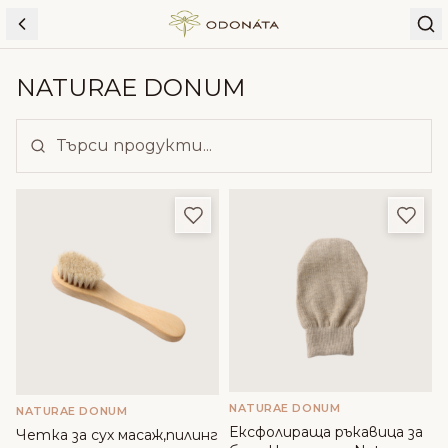
Skip to content
NATURAE DONUM
Добави в любими
Доба
NATURAE DONUM
NATURAE DONUM
Ексфолираща ръкавица за
Четка за сух масаж,пилинг