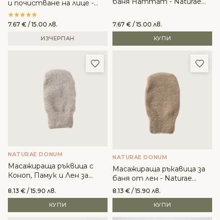
баня Hammam - Naturae
и почистване на лице -
Donum
Home SPA
7.67
€
/ 15.00 лв.
7.67
€
/ 15.00 лв.
ИЗЧЕРПАН
КУПИ
Добави в любими
Доба
NATURAE DONUM
NATURAE DONUM
Масажираща ръквица с
Масажираща ръкавица за
Коноп, Памук и Лен за
баня от лен - Naturae
тонификация - Naturae
Donut
8.13
€
/ 15.90 лв.
8.13
€
/ 15.90 лв.
Donum
КУПИ
КУПИ