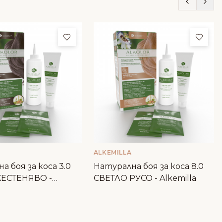
ми
Добави в любими
Доба
ALKEMILLA
а боя за коса 3.0
Натурална боя за коса 8.0
ЕСТЕНЯВО -
СВЕТЛО РУСО - Alkemilla