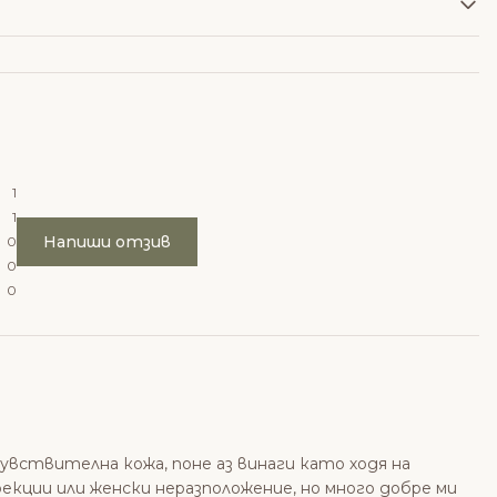
1
1
Напиши отзив
0
0
0
увствителна кожа, поне аз винаги като ходя на
нфекции или женски неразположение, но много добре ми