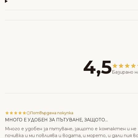
4,5
Базирано н
Потвърдена покупка
МНОГО Е УДОБЕН ЗА ПЪТУВАНЕ, ЗАЩОТО...
Много е удобен за пътуване, защото е компактен и не 
почивка и ми повлиява и водата, и морето, и дали пия 