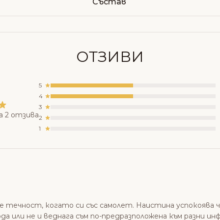
Състав
ОТЗИВИ
5
4
3
а 2 отзива
2
1
е течност, когато си със самолет. Наистина успокоява ч
вода или не и веднага съм по-предразположена към разни и