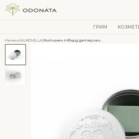
Skip to content
ГРИМ
КОЗМЕТ
Начало
/
ALKEMILLA
/
Интимен твърд детергент – Alkemilla Eco Bio Cosmetics