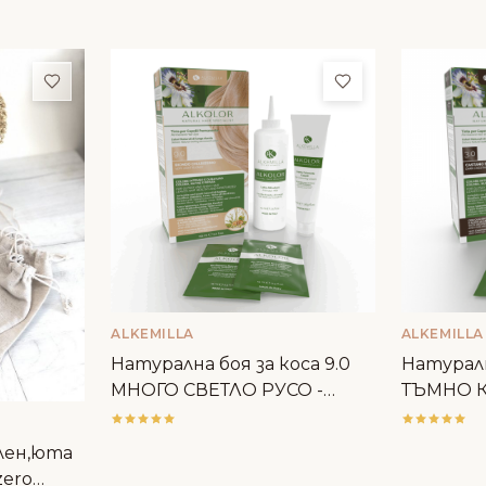
Добави в любими
Добави в люби
ALKEMILLA
ALKEMILLA
Натурална боя за коса 9.0
Натуралн
МНОГО СВЕТЛО РУСО -
ТЪМНО К
Alkemilla
Alkemilla
лен,юта
zero