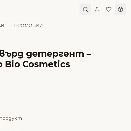
КИ
ПРОМОЦИИ
върд детергент –
o Bio Cosmetics
 продукт
н