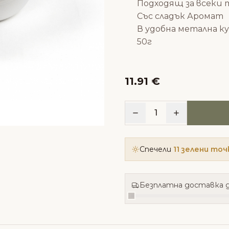
Подходящ за всеки 
Със сладък Аромат
В удобна метална к
50г
11.91 €
1
Спечели
11 зелени точ
Безплатна доставка д