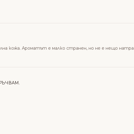
лна кожа. Ароматът е малко странен, но не е нещо натра
РЪЧВАМ.