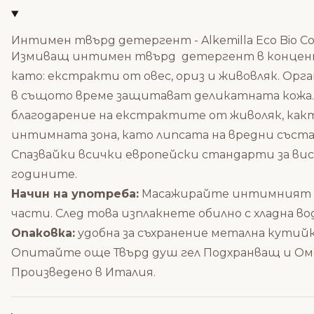
Интимен твърд детергент - Alkemilla Eco Bio Cos
Измиващ интимен твърд детергент в концент
като: екстракти от овес, ориз и живовляк. Ор
в същото време защитават деликатната кожа. 
благодарение на екстрактите от живоляк, какт
интимната зона, като липсата на вредни съст
Спазвайки всички
европейски стандарти за ви
годините.
Начин на употреба:
Масажирайте интимният т
части. След това изплакнете обилно с хладна в
Опаковка:
удобна за съхранение метална кутийк
Опитайте още
Твърд душ гел Подхранващ и 
Произведено в Италия.