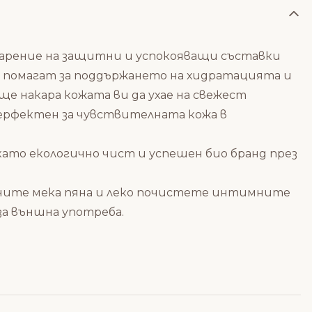
рение на защитни и успокояващи съставки
ем помагат за поддържането на хидратацията и
 накара кожата ви да ухае на свежест
перфектен за чувствителната кожа в
, като екологично чист и успешен био бранд през
чите мека пяна и леко почистете интимните
за външна употреба.