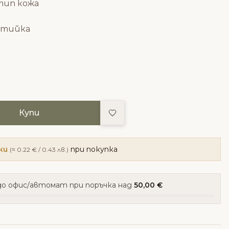
тип кожа
утийка
Добави в любими
Купи
ки
при покупка
(≈ 0.22 € / 0.43 лв.)
о офис/автомат при поръчка над
50,00 €