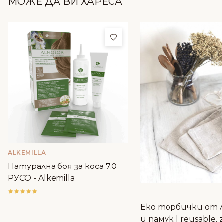
МОЖЕ ДА ВИ ХАРЕСА
Добави в любими
ALKEMILLA
Натурална боя за коса 7.0
РУСО - Alkemilla
Еко торбички от 
и памук | reusable, 