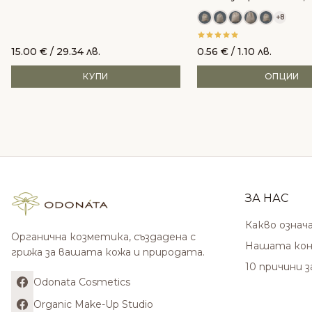
waste
+8
15.00
€
/ 29.34 лв.
0.56
€
/ 1.10 лв.
КУПИ
ОПЦИИ
ЗА НАС
Какво означ
Органична козметика, създадена с
Нашата кон
грижа за вашата кожа и природата.
10 причини 
Odonata Cosmetics
Organic Make-Up Studio