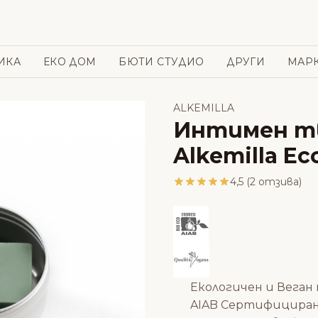
ИКА
ЕКО ДОМ
БЮТИ СТУДИО
ДРУГИ
МАР
ALKEMILLA
Интимен т
Alkemilla Ec
4,5 (2 отзива)
Екологичен и Веган
AIAB Сертифицира