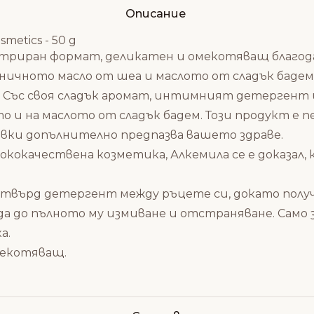
Описание
metics - 50 g
риран формат, деликатен и омекотяващ благода
ганичното масло от шеа и маслото от сладък бад
Със своя сладък аромат, интимният детергент ще
о и на маслото от сладък бадем. Този продукт е 
авки допълнително предпазва вашето здраве.
сококачествена козметика
, Алкемила се е доказал
върд детергент между ръцете си, докато полу
ода до пълното му измиване и отстраняване. Само 
а.
Омекотяващ
.