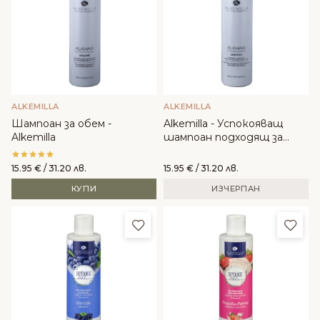
ALKEMILLA
ALKEMILLA
Шампоан за обем -
Alkemilla - Успокояващ
Alkemilla
шампоан подходящ за
реактивен скалп
15.95
€
/ 31.20 лв.
15.95
€
/ 31.20 лв.
КУПИ
ИЗЧЕРПАН
Добави в любими
Доба