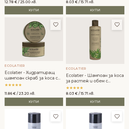
12.78
€
/ 25.00 лв.
8.03
€
/ 15.71 лв.
КУПИ
КУПИ
Добави в любими
Доба
ECOLATIER
ECOLATIER
Ecolatier - Хидратиращ
Ecolatier - Шампоан за коса
шампоан скраб за коса с
за растеж и обем с
Алое вера
Органичен канабис
11.86
€
/ 23.20 лв.
8.03
€
/ 15.71 лв.
КУПИ
КУПИ
Добави в любими
Доба