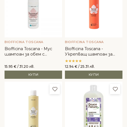
BIOFFICINA TOSCANA
BIOFFICINA TOSCANA
Biofficina Toscana - Мус
Biofficina Toscana -
шампоан за обем с
Укрепващ шампоан за
тосканско грозде
коса
15.95
€
/ 31.20 лв.
12.94
€
/ 25.31 лв.
КУПИ
КУПИ
Добави в любими
Доба