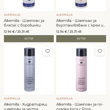
ALKEMILLA
ALKEMILLA
Alkemilla - Шампоан за
Alkemilla - Шампоан за
блясък с боровинки
възстановяване с крем и
ягоди
12.94
€
/ 25.31 лв.
12.94
€
/ 25.31 лв.
КУПИ
КУПИ
Добави в любими
Доба
ALKEMILLA
ALKEMILLA
Alkemilla - Хидратиращ
Alkemilla - Шампоан за по-
шампоан за честа
гладка коса с Роза