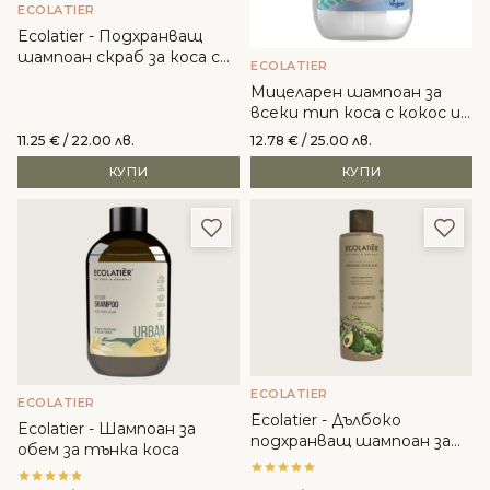
ECOLATIER
Ecolatier - Подхранващ
шампоан скраб за коса с
ECOLATIER
органичен кокос
Мицеларен шампоан за
всеки тип коса с кокос и
черница - Ecolatier
11.25
€
/ 22.00 лв.
12.78
€
/ 25.00 лв.
КУПИ
КУПИ
Добави в любими
Доба
ECOLATIER
ECOLATIER
Ecolatier - Дълбоко
Ecolatier - Шампоан за
подхранващ шампоан за
обем за тънка коса
коса с органично авокадо