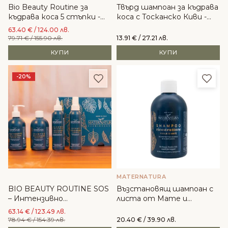
Bio Beauty Routine за
Твърд шампоан за къдрава
къдрава коса 5 стъпки -
коса с Тосканско Киви -
MaterNatura
Biofficina Toscana
63.40
€
/ 124.00 лв.
79.71
€
/ 155.90 лв.
13.91
€
/ 27.21 лв.
КУПИ
КУПИ
Добави в любими
Доба
-20%
MATERNATURA
BIO BEAUTY ROUTINE SOS
Възстановящ шампоан с
– Интензивно
листа от Мате и
възстановяване за
растителен кератин -
63.14
€
/ 123.49 лв.
увредени коси -
MaterNatura
78.94
€
/ 154.39 лв.
20.40
€
/ 39.90 лв.
MaterNatura