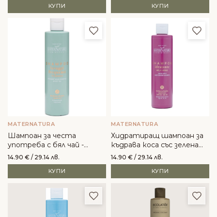
КУПИ
КУПИ
Добави в любими
Доба
MATERNATURA
MATERNATURA
Шампоан за честа
Хидратиращ шампоан за
употреба с бял чай -
къдрава коса със зелена
MaterNatura
ябълка - MaterNatura
14.90
€
/ 29.14 лв.
14.90
€
/ 29.14 лв.
КУПИ
КУПИ
Добави в любими
Доба