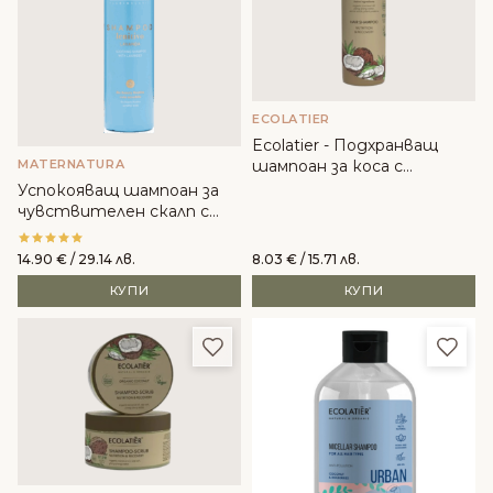
ECOLATIER
Ecolatier - Подхранващ
MATERNATURA
шампоан за коса с
органичен кокос
Успокояващ шампоан за
чувствителен скалп с
лавандула - MaterNatura
14.90
€
/ 29.14 лв.
8.03
€
/ 15.71 лв.
КУПИ
КУПИ
Добави в любими
Доба