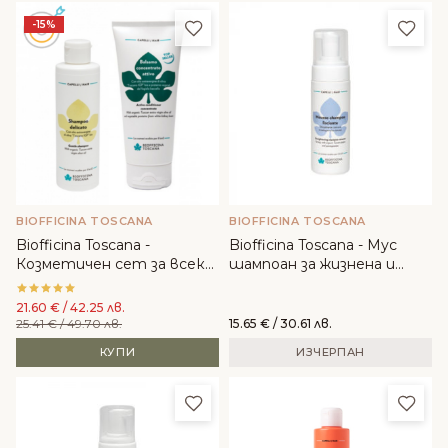
Добави в любими
Доба
-15%
BIOFFICINA TOSCANA
BIOFFICINA TOSCANA
Biofficina Toscana -
Biofficina Toscana - Мус
Козметичен сет за всеки
шампоан за жизнена и
тип коса
блестяща коса
21.60
€
/ 42.25 лв.
25.41
€
/ 49.70 лв.
15.65
€
/ 30.61 лв.
КУПИ
ИЗЧЕРПАН
Добави в любими
Доба