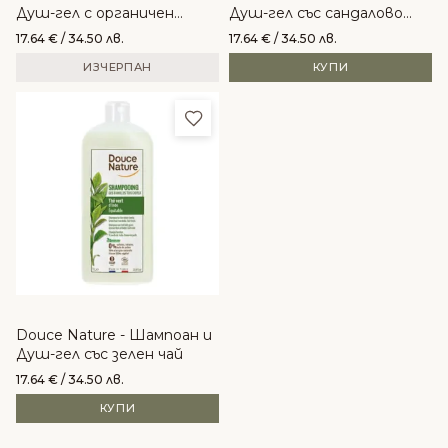
Душ-гел с органичен
Душ-гел със сандалово
зехтин
дърво
17.64
€
/ 34.50 лв.
17.64
€
/ 34.50 лв.
ИЗЧЕРПАН
КУПИ
Добави в любими
Douce Nature - Шампоан и
Душ-гел със зелен чай
17.64
€
/ 34.50 лв.
КУПИ