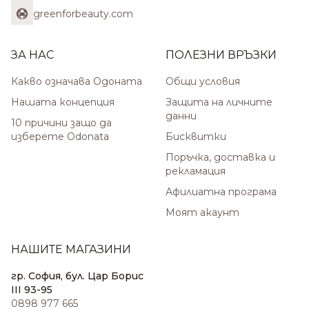
greenforbeauty.com
ЗА НАС
ПОЛЕЗНИ ВРЪЗКИ
Какво означава Одоната
Общи условия
Нашата концепция
Защита на личните
данни
10 причини защо да
изберете Odonata
Бисквитки
Поръчка, доставка и
рекламация
Афилиатна програма
Моят акаунт
НАШИТЕ МАГАЗИНИ
гр. София, бул. Цар Борис
III 93-95
0898 977 665