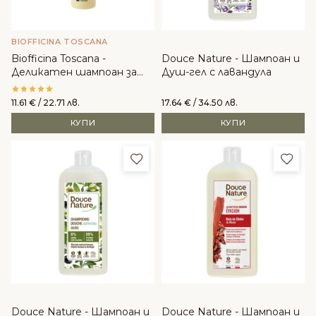
BIOFFICINA TOSCANA
Biofficina Toscana -
Douce Nature - Шампоан и
Деликатен шампоан за
Душ-гел с лавандула
всеки тип коса
11.61
€
/ 22.71 лв.
17.64
€
/ 34.50 лв.
КУПИ
КУПИ
Добави в любими
Доба
Douce Nature - Шампоан и
Douce Nature - Шампоан и