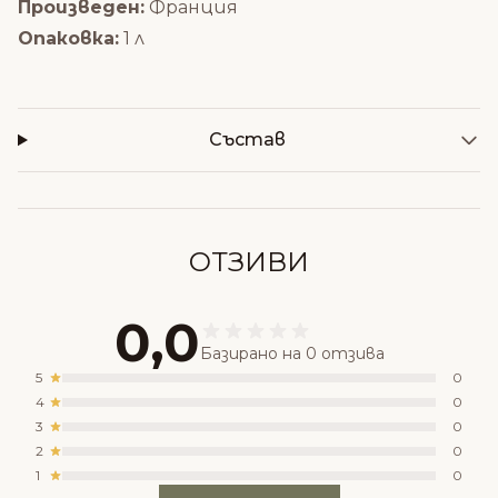
Произведен:
Франция
Опаковка:
1 л
Състав
ОТЗИВИ
0,0
Базирано на 0 отзива
5
0
4
0
3
0
2
0
1
0