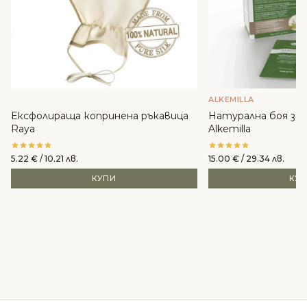
ALKEMILLA
Ексфолираща копринена ръкавица
Натурална боя за к
Raya
Alkemilla
5.22
€
/ 10.21 лв.
15.00
€
/ 29.34 лв.
КУПИ
КУ