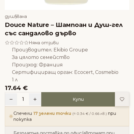
душ§вана
Douce Nature – Шампоан и Душ-гел
със сандалово дърво
Няма отзиви
Производител: Ekibio Groupe
За цялото семейство
Произход: Франция
Сертифициращ орган: Ecocert, Cosmebio
1 л
17.64 €
Доба
1
Купи
Спечели
17 зелени точки
при
(≈ 0.34 € / 0.66 лв.)
покупка
Безплатна доставка до офис/автомат при