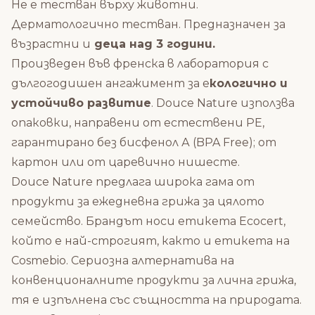
Не е тестван върху животни.
Дерматологично тестван. Предназначен за
възрастни и
деца над 3 години.
Произведен във френска в лаборатория с
дългогодишен ангажимент за е
кологично и
устойчиво развитие
. Douce Nature използва
опаковки, направени от естествени PE,
гарантирано без бисфенол А (BPA Free); от
картон или от царевично нишесте.
Douce Nature предлага широка гама от
продукти за ежедневна грижа за цялото
семейство. Брандът носи етикета Ecocert,
който е най-строгият, както и етикета на
Cosmebio. Сериозна алтернатива на
конвенционалните продукти за лична грижа,
тя е изпълнена със същността на природата.