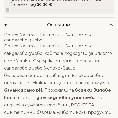
поръчка над
50,00 €
Описание
Douce Nature - Шампоан и Душ-гел със
сандалово дърво
Douce Nature - Шампоан и Душ-гел със
сандалово дърво, който е подходящ за цялото
семейство. Съдържа етерично масло от
сандалово дърво (успокояващо,
благосъстояние) и лавандин (спокойствие,
отпускане). Нежна концентрирана формула с
балансирано pH.
Подходящ за
всички видове
коса
и кожа и
за ежедневна употреба
. Не
съдържа сулфати, парабени, PEG, EDTA,
синтетични багрила, животински продукти.