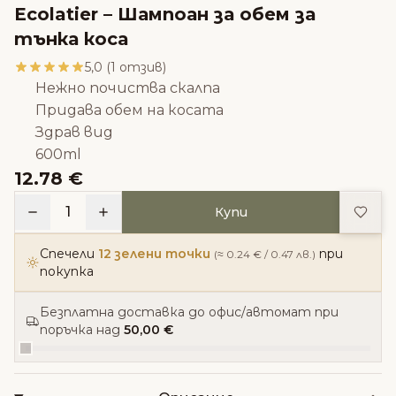
Ecolatier – Шампоан за обем за
тънка коса
5,0 (1 отзив)
Нежно почиства скалпа
Придава обем на косата
Здрав вид
600ml
12.78 €
Доба
1
Купи
Спечели
12 зелени точки
при
(≈ 0.24 € / 0.47 лв.)
покупка
Безплатна доставка до офис/автомат при
поръчка над
50,00 €