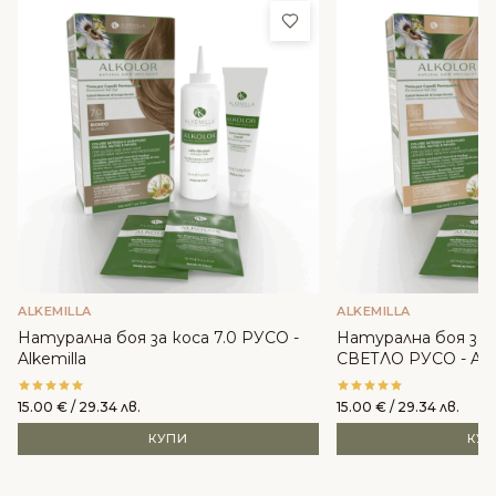
Добави в любими
ALKEMILLA
ALKEMILLA
Натурална боя за коса 7.0 РУСО -
Натурална боя за 
Alkemilla
СВЕТЛО РУСО - Alke
15.00
€
/ 29.34 лв.
15.00
€
/ 29.34 лв.
КУПИ
КУ