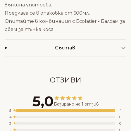
външна употреба.
Предлага се в опаковка от 600мл.
Опитайте в комбинация с
Ecolatier - Балсам за
обем за тънка коса
.
Състав
ОТЗИВИ
5,0
Базирано на 1 отзив
5
1
4
0
3
0
2
0