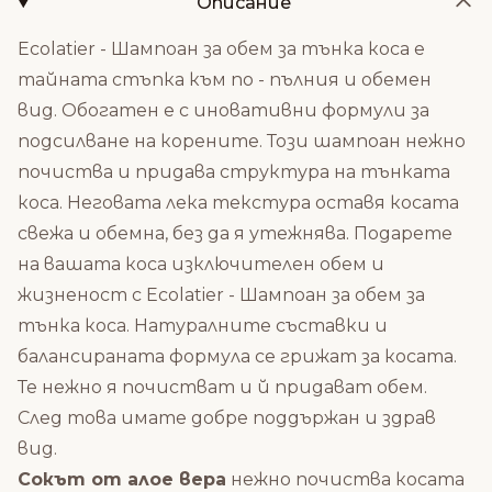
Описание
Ecolatier - Шампоан за обем за тънка коса е
тайната стъпка към по - пълния и обемен
вид. Обогатен е с иновативни формули за
подсилване на корените. Този шампоан нежно
почиства и придава структура на тънката
коса. Неговата лека текстура оставя косата
свежа и обемна, без да я утежнява. Подарете
на вашата коса изключителен обем и
жизненост с Ecolatier - Шампоан за обем за
тънка коса. Натуралните съставки и
балансираната формула се грижат за косата.
Те нежно я почистват и й придават обем.
След това имате добре поддържан и здрав
вид.
Сокът от алое вера
нежно почиства косата