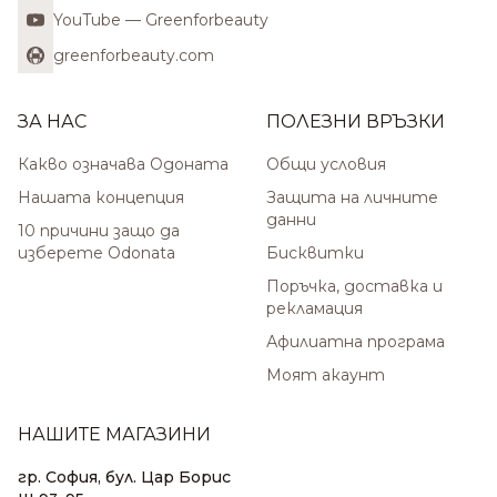
YouTube — Greenforbeauty
greenforbeauty.com
ЗА НАС
ПОЛЕЗНИ ВРЪЗКИ
Какво означава Одоната
Общи условия
Нашата концепция
Защита на личните
данни
10 причини защо да
изберете Odonata
Бисквитки
Поръчка, доставка и
рекламация
Афилиатна програма
Моят акаунт
НАШИТЕ МАГАЗИНИ
гр. София, бул. Цар Борис