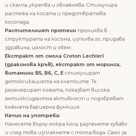
и скалпа, укрепва и овлажнява. Стимулира
растежа на косата и предотвратява
косопада.
Растителният протеин
прониква в
структурата на косъма, изпълва го, придава
здравина, цялост и обем.
Екстракт от смола Croton Lechleri
(драконова кръв), екстракт от моринга,
витамини B5, B6, C, E
стимулират
детоксикацията на клетките. Те
регенерират кожата, показват висока
антиоксидантна активност и подобряват
кожната бариерна функция.
Начин на употреба:
Нанесете върху мокра коса, разпенете хубаво
и след това изплакнете с топла вода. Само за