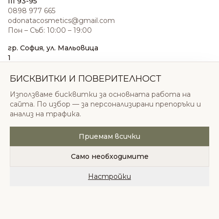
III 93-95
0898 977 665
odonatacosmetics@gmail.com
Пон – Съб: 10:00 – 19:00
гр. София, ул. Мальовица
1
0876 185 022
sales@odonatacosmetics.com
БИСКВИТКИ И ПОВЕРИТЕЛНОСТ
Пон – Съб: 10:00 – 19:30;
Използваме бисквитки за основната работа на
Нед: 11:00 – 18:00
сайта. По избор — за персонализирани препоръки и
анализ на трафика.
Приемам всички
© 2026 Одоната Козметикс ООД. Всички права
запазени.
Само необходимите
Политика за поверителност
Общи условия
Бисквитки
Настройки
Начало
Категории
Любими
Количка
Профил