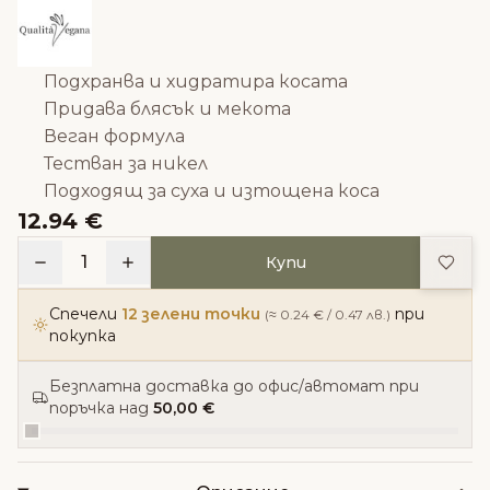
Подхранва и хидратира косата
Придава блясък и мекота
Веган формула
Тестван за никел
Подходящ за суха и изтощена коса
12.94 €
Доба
1
Купи
Спечели
12 зелени точки
при
(≈ 0.24 € / 0.47 лв.)
покупка
Безплатна доставка до офис/автомат при
поръчка над
50,00 €