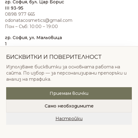
гр. София, бул. Цар Борис
III 93-95
0898 977 665
odonatacosmetics@gmail.com
Пон – Съб: 10:00 – 19:00
гр. София, ул. Мальовица
1
0876 185 022
sales@odonatacosmetics.com
БИСКВИТКИ И ПОВЕРИТЕЛНОСТ
Пон – Съб: 10:00 – 19:30;
Използваме бисквитки за основната работа на
Нед: 11:00 – 18:00
сайта. По избор — за персонализирани препоръки и
анализ на трафика.
Приемам всички
© 2026 Одоната Козметикс ООД. Всички права
запазени.
Само необходимите
Политика за поверителност
Общи условия
Бисквитки
Настройки
Начало
Категории
Любими
Количка
Профил