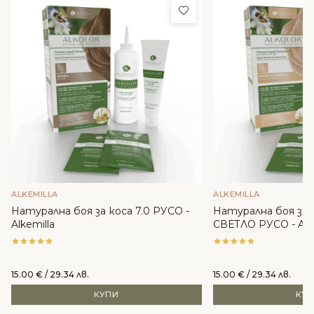
Добави в любими
ALKEMILLA
ALKEMILLA
Натурална боя за коса 7.0 РУСО -
Натурална боя за 
Alkemilla
СВЕТЛО РУСО - Alke
15.00
€
/ 29.34 лв.
15.00
€
/ 29.34 лв.
КУПИ
КУ