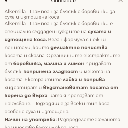
Описание
Alkemilla - Шампоан за блясък с боровинки за
суха и изтощена коса
Alkemilla - Шампоан за блясък с боровинки е
специално създаден нуждите на
сухата и
изтощена коса.
Веган формула с нежни
пенители, които
делиактно почиства
косата и скалпа. Органичните
е
кстрактите
от
боровинка, малина и лимон
придават
блясък,
копринена гладкост
и мекота на
косата. Екстрактите
лайка и коприва
хидратират и
възстановятат косата от
корена до върха
, като я препазват от
накъсване. Подходящ е за всеки тип коса
особено суха и изтощена.
Начин на употреба:
Разпределете желаното
количество върху мокра коса и