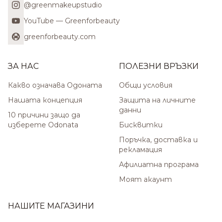
@greenmakeupstudio
YouTube — Greenforbeauty
greenforbeauty.com
ЗА НАС
ПОЛЕЗНИ ВРЪЗКИ
Какво означава Одоната
Общи условия
Нашата концепция
Защита на личните
данни
10 причини защо да
изберете Odonata
Бисквитки
Поръчка, доставка и
рекламация
Афилиатна програма
Моят акаунт
НАШИТЕ МАГАЗИНИ