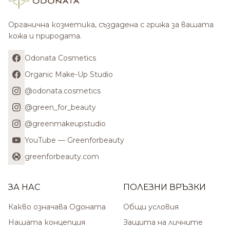
Органична козметика, създадена с грижа за вашата
кожа и природата.
Odonata Cosmetics
Organic Make-Up Studio
@odonata.cosmetics
@green_for_beauty
@greenmakeupstudio
YouTube — Greenforbeauty
greenforbeauty.com
ЗА НАС
ПОЛЕЗНИ ВРЪЗКИ
Какво означава Одоната
Общи условия
Нашата концепция
Защита на личните