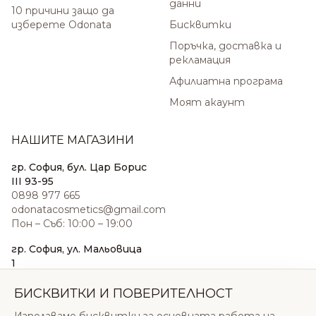
данни
10 причини защо да
изберете Odonata
Бисквитки
Поръчка, доставка и
рекламация
Афилиатна програма
Моят акаунт
НАШИТЕ МАГАЗИНИ
гр. София, бул. Цар Борис
III 93-95
0898 977 665
odonatacosmetics@gmail.com
Пон – Съб: 10:00 – 19:00
гр. София, ул. Мальовица
1
0876 185 022
sales@odonatacosmetics.com
БИСКВИТКИ И ПОВЕРИТЕЛНОСТ
Пон – Съб: 10:00 – 19:30;