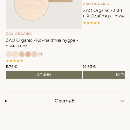
ZAO ORGANIC
ZAO Organic - 3 в 1 Р
и Хайлайтър - пълни
ZAO ORGANIC
ZAO Organic - Компактна пудра -
пълнител
+1
11.76
€
14.83
€
ОПЦИИ
КУПИ
Състав