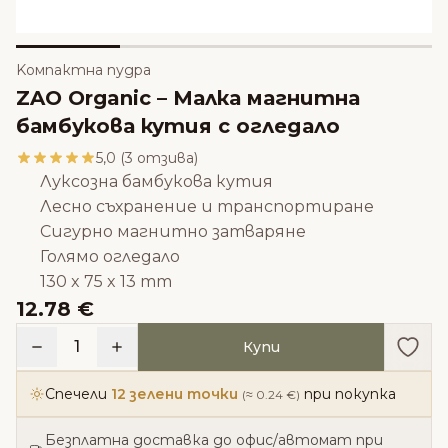
Kомпактна пудра
ZAO Organic – Малка магнитна
бамбукова кутия с огледало
5,0 (3 отзива)
Луксозна бамбукова кутия
Лесно съхранение и транспортиране
Сигурно магнитно затваряне
Голямо огледало
130 x 75 x 13 mm
12.78 €
Доба
1
Купи
Спечели
12 зелени точки
при покупка
(≈ 0.24 €)
Безплатна доставка до офис/автомат при