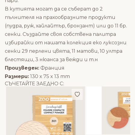
пари.
В кутията могат да се съберат до 2
пълнителя на прахообразните продукти
(пудра, руж, хайлайтър, бронзант) или до 11 бр.
сенки. Създайте своя собствена палитра
избирайки от нашата колекция еко луксозни
сенки
29 перлени цвята
,
11 матови
,
10 ултра
блестящи
,
3 нюанса за вежди
и т.н
Произведен:
Франция
Размери:
130 x 75 x 13 mm
СЪЧЕТАЙТЕ ЗАЕДНО С:
Добави в любими