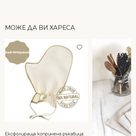
МОЖЕ ДА ВИ ХАРЕСА
Добави в любими
Ексфолираща копринена ръкавица