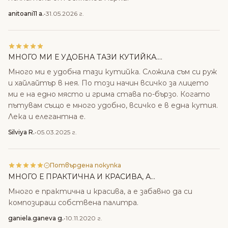
anitoani11 a.
•
31.05.2026 г.
МНОГО МИ Е УДОБНА ТАЗИ КУТИЙКА....
Много ми е удобна тази кутийка. Сложила съм си руж
и хайлайтър в нея. По този начин всичко за лицето
ми е на едно място и грима става по-бързо. Когато
пътувам също е много удобно, всичко е в една кутия.
Лека и елегантна е.
Silviya R.
•
05.03.2025 г.
Потвърдена покупка
МНОГО Е ПРАКТИЧНА И КРАСИВА, А...
Много е практична и красива, а е забавно да си
композираш собствена палитра.
ganiela.ganeva g.
•
10.11.2020 г.