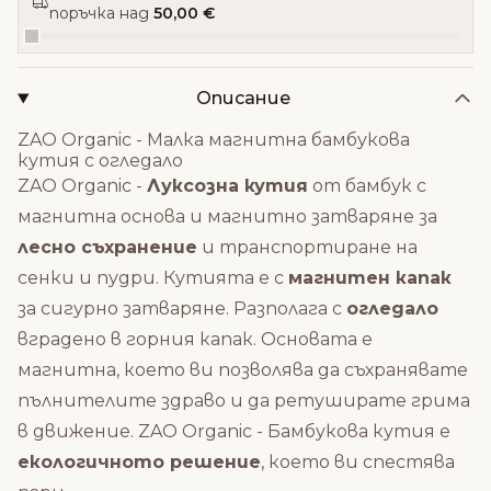
поръчка над
50,00 €
Описание
ZAO Organic - Малка магнитна бамбукова
кутия с огледало
ZAO Organic -
Луксозна кутия
от бамбук с
магнитна основа и магнитно затваряне за
лесно съхранение
и транспортиране на
сенки и пудри. Кутията е с
магнитен капак
за сигурно затваряне. Разполага с
огледало
вградено в горния капак. Основата е
магнитна, което ви позволява да съхранявате
пълнителите здраво и да ретуширате грима
в движение. ZAO Organic - Бамбукова кутия е
екологичното решение
, което ви спестява