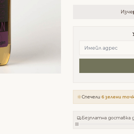
Изче
Спечели
6 зелени точ
Безплатна доставка д