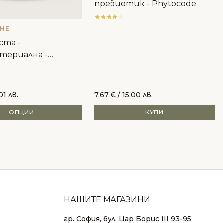
пребиотик - Phytocode
THE
ста -
териална -
t+ Dental
01 лв.
7.67
€
/ 15.00 лв.
ОПЦИИ
КУПИ
НАШИТЕ МАГАЗИНИ
гр. София, бул. Цар Борис III 93-95