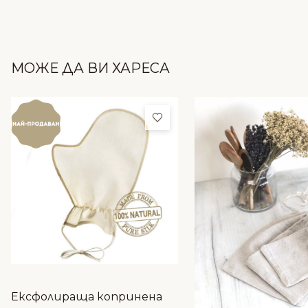
МОЖЕ ДА ВИ ХАРЕСА
Добави в любими
Ексфолираща копринена