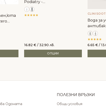
Podiatry -
антибактериален
CLINISOO
лен,юта
Вода за у
zero
антибак
Clinisepe
16.82
€
/ 32.90 лв.
6.65
€
/ 13.
ОПЦИИ
ПОЛЕЗНИ ВРЪЗКИ
ава Одоната
Общи условия