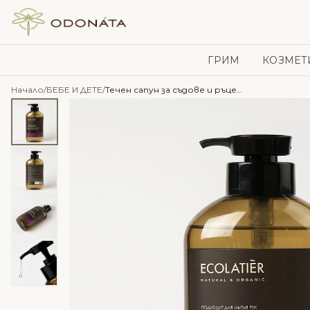
Skip to content
ГРИМ
КОЗМЕТ
Начало
/
БЕБЕ И ДЕТЕ
/
Течен сапун за съдове и ръце Босилек 5в1- 600мл – Ecolatier