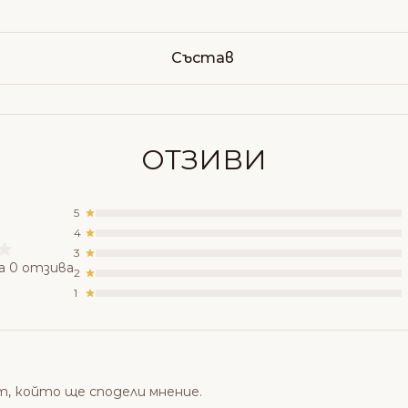
Състав
ОТЗИВИ
5
4
3
а 0 отзива
2
1
т, който ще сподели мнение.