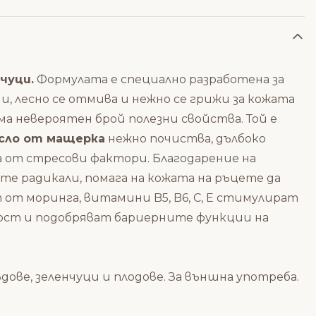
чуци.
Формулата е специално разработена за
 лесно се отмива и нежно се грижи за кожата
 невероятен брой полезни свойства. Той е
сло от мащерка
нежно почиства, дълбоко
 от стресови фактори. Благодарение на
 радикали, помага на кожата на ръцете да
кт от моринга, витамини B5, B6, C, E стимулират
ост и подобряват бариерните функции на
дове, зеленчуци и плодове. За външна употреба.