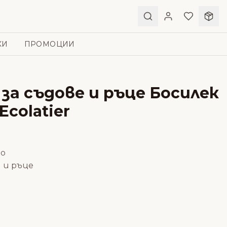
КИ
ПРОМОЦИИ
 за съдове и ръце Босилек
Ecolatier
но
и и ръце