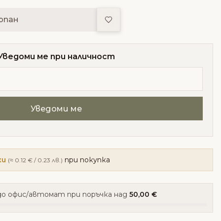
Добави в любими
рпан
Уведоми ме при наличност
ки
при покупка
(≈ 0.12 € / 0.23 лв.)
о офис/автомат при поръчка над
50,00 €