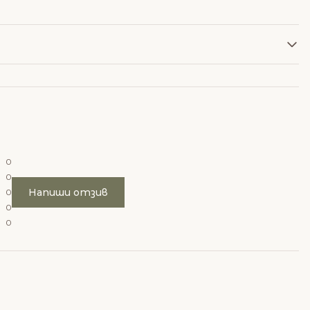
0
0
Напиши отзив
0
0
0