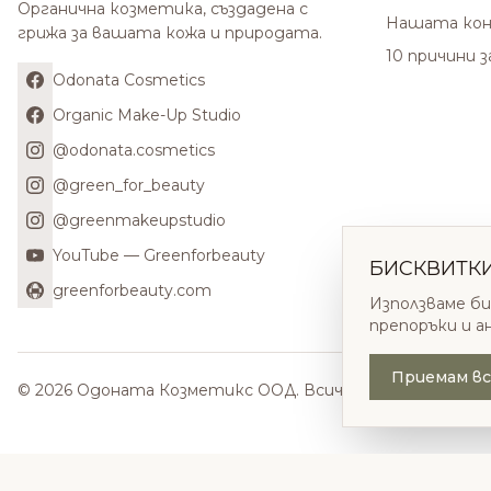
Органична козметика, създадена с
Нашата кон
грижа за вашата кожа и природата.
10 причини 
Odonata Cosmetics
Organic Make-Up Studio
@odonata.cosmetics
@green_for_beauty
@greenmakeupstudio
YouTube — Greenforbeauty
БИСКВИТК
greenforbeauty.com
Използваме би
препоръки и а
Приемам вс
© 2026 Одоната Козметикс ООД. Всички права запазени