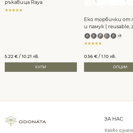
ръкавица Raya
Еко торбички от 
и памук | reusable, 
waste
+8
5.22
€
/ 10.21 лв.
0.56
€
/ 1.10 лв.
КУПИ
ОПЦИИ
ЗА НАС
Какво означ