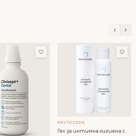
ми
Добави в любими
Доба
PHYTOCODE
Гел за интимна хигиена с