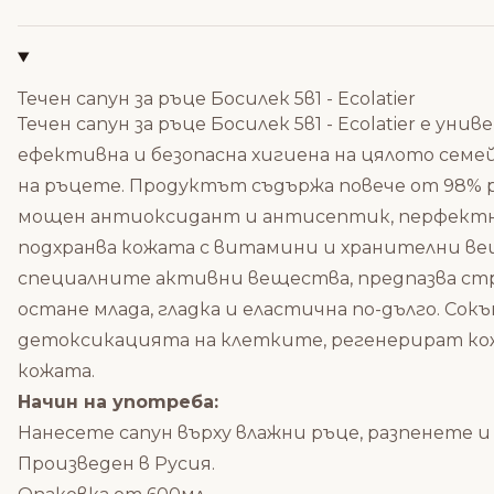
Течен сапун за ръце Босилек 5в1 - Ecolatier
Течен сапун за ръце Босилек 5в1 - Ecolatier е уни
ефективна и безопасна хигиена на цялото семе
на ръцете. Продуктът съдържа повече от 98% 
мощен антиоксидант и антисептик, перфектно
подхранва кожата с витамини и хранителни ве
специалните активни вещества, предпазва стр
остане млада, гладка и еластична по-дълго. Сокъ
детоксикацията на клетките, регенерират ко
кожата.
Начин на употреба:
Нанесете сапун върху влажни ръце, разпенете и 
Произведен в Русия.