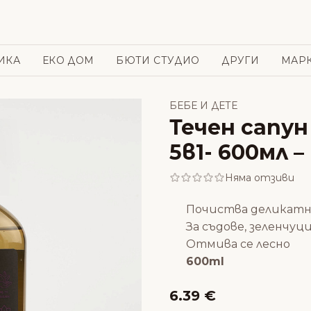
ИКА
ЕКО ДОМ
БЮТИ СТУДИО
ДРУГИ
МАР
БЕБЕ И ДЕТЕ
Течен сапун
5в1- 600мл – 
Няма отзиви
Почиства деликат
За съдове, зеленчуц
Отмива се лесно
600ml
6.39 €