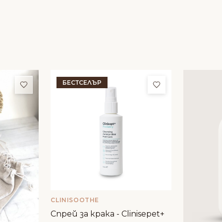
БЕСТСЕЛЪР
Добави в любими
Добави в люби
CLINISOOTHE
Спрей за крака - Clinisepet+