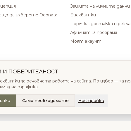
цепция
Защита на личните данни
защо да изберете Odonata
Бисквитки
Поръчка, доставка и рекл
Афилиатна програма
Моят акаунт
И И ПОВЕРИТЕЛНОСТ
сквитки за основната работа на сайта. По избор — за п
нализ на трафика.
ички
Само необходимите
Настройки
.