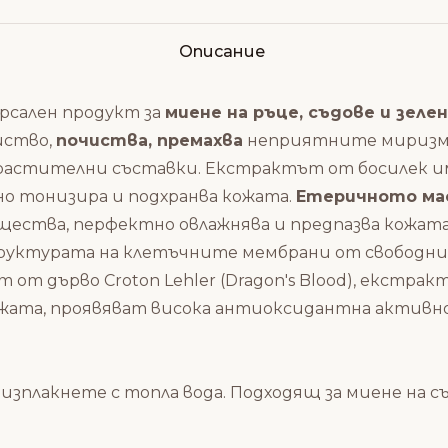
Описание
версален продукт за
миене на ръце, съдове и зелен
йство,
почиства, премахва
неприятните миризми,
растителни съставки. Екстрактът от босилек има
 тонизира и подхранва кожата.
Етеричното ма
щества, перфектно овлажнява и предпазва кожата
уктурата на клетъчните мембрани от свободните
т от дърво Croton Lehler (Dragon's Blood), екстра
жата, проявяват висока антиоксидантна активн
изплакнете с топла вода. Подходящ за миене на съ