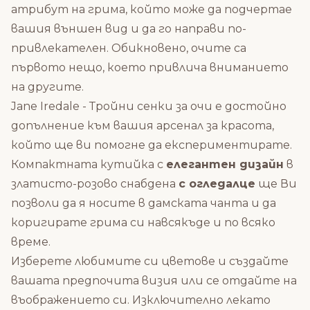
атрибут на грима, който може да подчертае
вашия външен вид и да го направи по-
привлекателен. Обикновено, очите са
първото нещо, което привлича вниманието
на другите.
Jane Iredale - Тройни сенки за очи е
достойно
допълнение към вашия арсенал за красота,
който ще ви помогне да експериментирате.
Компактната кутийка с
елегантен дизайн
в
златисто-розово снабдена
с огледалце
ще Ви
позволи да я носите в дамската чанта и да
коригирате грима си навсякъде и по всяко
време.
Изберете любимите си цветове и създайте
вашата предпочита визия или се отдайте на
въображението си.
Изключително лекато