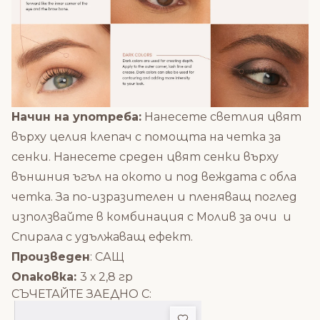
Начин на употреба:
Нанесете светлия цвят
върху целия клепач с помощта на
четка за
сенки.
Нанесете среден цвят сенки върху
външния ъгъл на окото и под веждата с обла
четка. За по-изразителен и пленяващ поглед
използвайте в комбинация с
Молив за очи
и
Спирала с удължаващ ефект.
Произведен
: САЩ
Опаковка:
3 х 2,8 гр
СЪЧЕТАЙТЕ ЗАЕДНО С:
Добави в любими