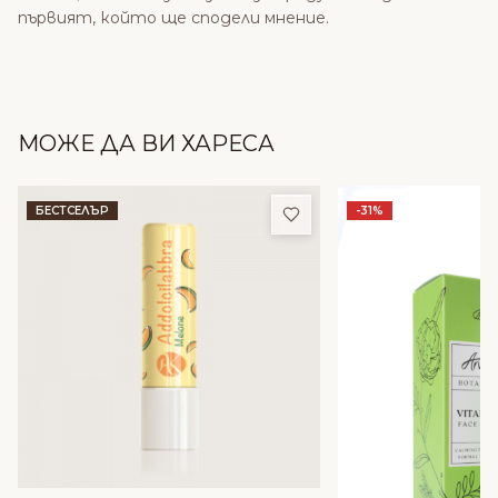
първият, който ще сподели мнение.
МОЖЕ ДА ВИ ХАРЕСА
Добави в любими
БЕСТСЕЛЪР
-31%