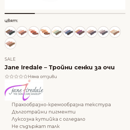
цвят:
SALE
Jane Iredale – Тройни сенки за очи
Няма отзиви
Прахообразно-кремообразна текстура
Дълготрайни пигменти
Луксозна кутийка с огледало
Не съдържат талк