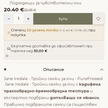
Подходящи за чувствителни очи
20.40 €
25.05 €
Доба
1
Купи
Спечели
20 зелени точки
при
(≈ 0.40 € / 0.78 лв.)
покупка
Безплатна доставка до офис/автомат при
поръчка над
50,00 €
Описание
Jane Iredale - Тройни сенки за очи - PurePressed
Jane Iredale - Тройни сенки за очи с
кадифена
прахообразно-кремообразна тестура
и
експертно подбрани
допълващи се нюанси
.
Правилно подбраните сенки са съществен