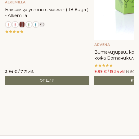
ALKEMILLA
Балсам за устни с масла - ( 18 вида )
- Alkemilla
+13
ARVENA
Витализиращ крем
кожа Ботаникълс -
Cosmetics
3.94
€
/ 7.71 лв.
9.99
€
/ 19.54 лв.
14.50
€
ОПЦИИ
КУ