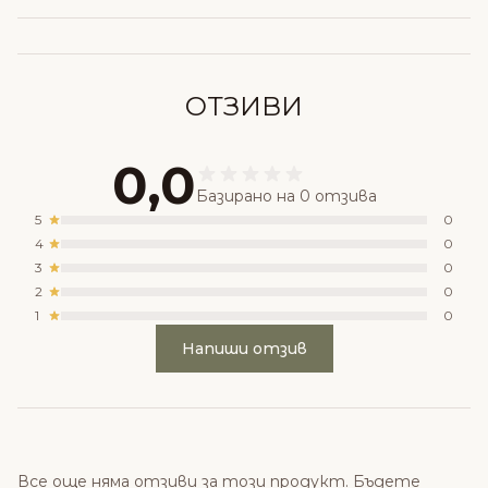
ОТЗИВИ
0,0
Базирано на 0 отзива
5
0
4
0
3
0
2
0
1
0
Напиши отзив
Все още няма отзиви за този продукт. Бъдете