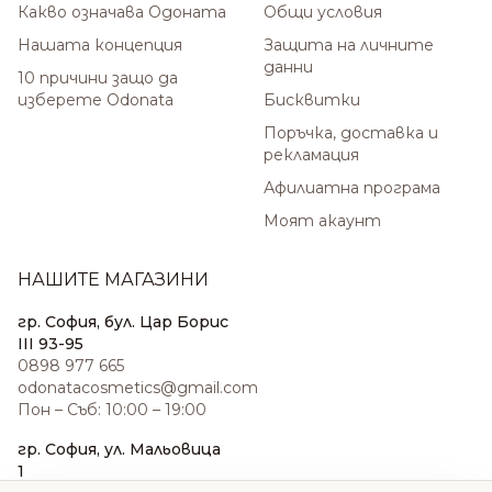
Какво означава Одоната
Общи условия
Нашата концепция
Защита на личните
данни
10 причини защо да
изберете Odonata
Бисквитки
Поръчка, доставка и
рекламация
Афилиатна програма
Моят акаунт
НАШИТЕ МАГАЗИНИ
гр. София, бул. Цар Борис
III 93-95
0898 977 665
odonatacosmetics@gmail.com
Пон – Съб: 10:00 – 19:00
гр. София, ул. Мальовица
1