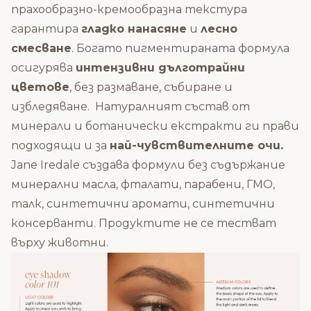
прахообразно-кремообразна текстура
гарантира
гладко нанасяне
и
лесно
смесване
. Богато пигментираната формула
осигурява
интензивни дълготрайни
цветове
, без размаване, събиране и
избледяване.
Натуралният състав от
минерали и ботанически екстракти ги прави
подходящи и за
най-чувствителните очи.
Jane Iredale създава формули без съдържание
минерални масла, фталати, парабени, ГМО,
талк, синтетични аромати, синтетични
консерванти. Продуктите не се тестват
върху животни.