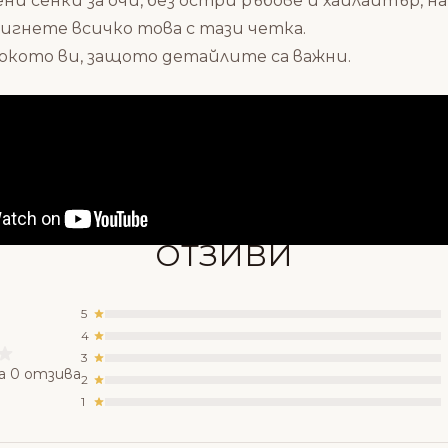
ени сенки за очи, без остри ръбове и хайлайтър,
игнете всичко това с тази четка.
на окото ви, защото детайлите са важни.
Състав
ОТЗИВИ
5
4
3
а 0 отзива
2
1