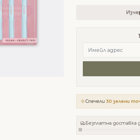
Изче
Спечели
30 зелени то
Безплатна доставка д