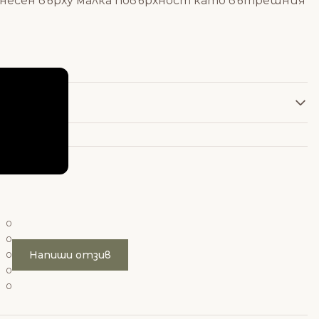
 нанесен върху малка повърхност като вътрешния
0
0
Напиши отзив
0
0
0