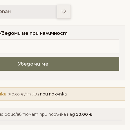
Добави в любими
рпан
Уведоми ме при наличност
чки
при покупка
(≈ 0.60 € / 1.17 лв.)
о офис/автомат при поръчка над
50,00 €