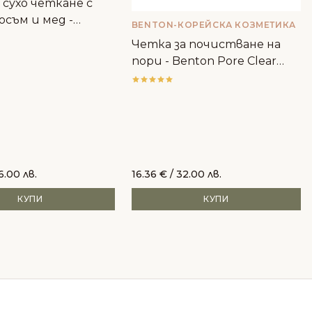
 сухо четкане с
осъм и мед -
BENTON-КОРЕЙСКА КОЗМЕТИКА
a
Четка за почистване на
пори - Benton Pore Clear
Brush
6.00 лв.
16.36
€
/ 32.00 лв.
КУПИ
КУПИ