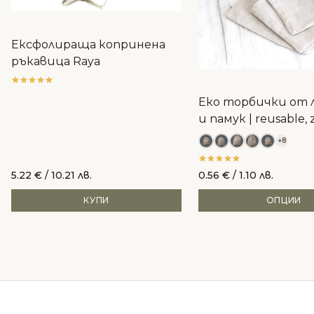
Ексфолираща копринена
ръкавица Raya
Еко торбички от 
и памук | reusable, 
waste
+8
5.22
€
/ 10.21 лв.
0.56
€
/ 1.10 лв.
КУПИ
ОПЦИИ