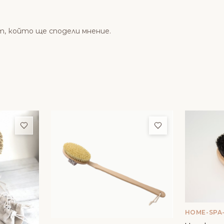
т, който ще сподели мнение.
Добави в любими
Добави в люби
HOME-SPA