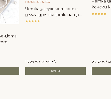
Четка за
HOME-SPA-BG
конски к
Четка за сухо четкане с
HomeSp
дълга дръжка (откачаща
се) - Home SPA
лен,юта
zero
13.29
€
/ 25.99 лв.
23.52
€
/ 4
КУПИ