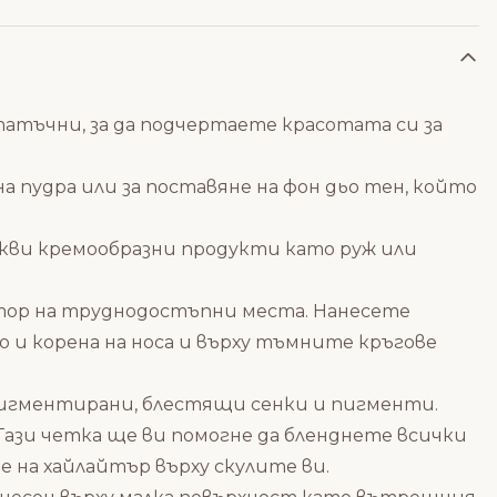
атъчни, за да подчертаете красотата си за
 на пудра или за поставяне на фон дьо тен, който
какви кремообразни продукти като руж или
ректор на труднодостъпни места. Нанесете
о и корена на носа и върху тъмните кръгове
 пигментирани, блестящи сенки и пигменти.
 Тази четка ще ви помогне да бленднете всички
е на хайлайтър върху скулите ви.