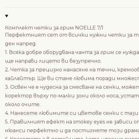
Комплект четки за грим NOELLE 7/1
Перфектният сет от всички нужни четки за тез
ден напред.
1. Всяка добре оборудвана чанта за грим се нужд
ще направи лицето ви безупречно.
2. Четка за прецизно нанасяне на течни, кремо
хайлайтър. Ще ви стане любима поради множес
3. Освен че е чудесна за смесване на сенки, м
коректор върху по-малки зони около носа, уста
около очите.
4. Нанесете любимите си цветове сенки с тази
5. Правилният ефект на smokey eyes не зависи 
нюанси перфектно и да постигнете този драмати