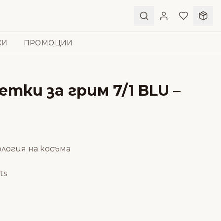
КИ
ПРОМОЦИИ
тки за грим 7/1 BLU –
логия на косъма
ts