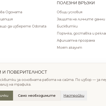
ПОЛЕЗНИ ВРЪЗКИ
ава Одоната
Общи условия
цепция
Защита на личните данни
защо да изберете Odonata
Бисквитки
Поръчка, доставка и рекл
Афилиатна програма
Моят акаунт
И И ПОВЕРИТЕЛНОСТ
сквитки за основната работа на сайта. По избор — за п
нализ на трафика.
ички
Само необходимите
Настройки
.