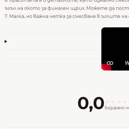
6. Красотата е в детайлите, като идеално смес
ъгъл на окото за финален щрих. Можете да пост
7. Малка, но важна четка за смесване в ъглите 
0,0
Базирано н