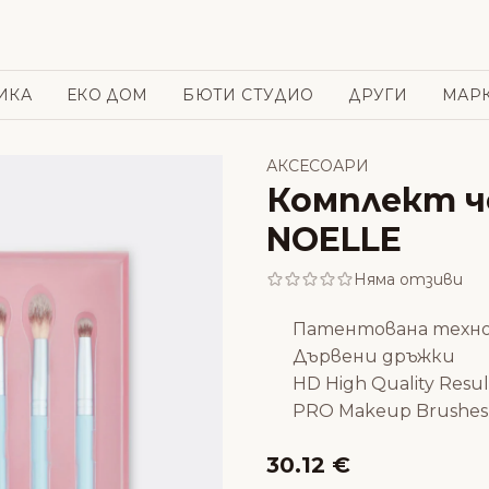
ИКА
ЕКО ДОМ
БЮТИ СТУДИО
ДРУГИ
МАР
АКСЕСОАРИ
Комплект че
NOELLE
Няма отзиви
Патентована техно
Дървени дръжки
HD High Quality Resul
PRO Makeup Brushes
30.12 €