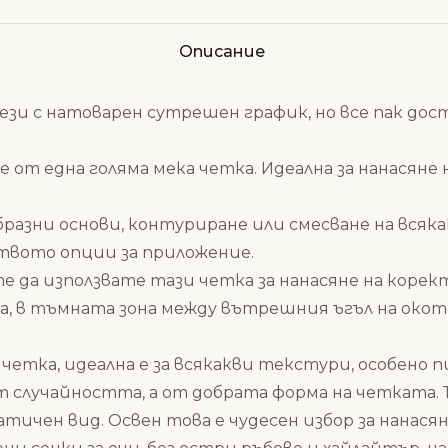
Описание
и с натоварен сутрешен график, но все пак дост
ае от една голяма мека четка. Идеална за нанасяне
образни основи, контуриране или смесване на вся
твото опции за приложение.
ожете да използвате тази четка за нанасяне на ко
та, в тъмната зона между вътрешния ъгъл на окот
 четка, идеална е за всякакви текстури, особено
от случайността, а от добрата форма на четката.
чен вид. Освен това е чудесен избор за нанасян