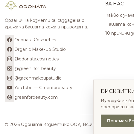
ЗА НАС
Какво означ
Органична козметика, създадена с
Нашата кон
грижа за вашата кожа и природата.
10 причини 
Odonata Cosmetics
Organic Make-Up Studio
@odonata.cosmetics
@green_for_beauty
@greenmakeupstudio
YouTube — Greenforbeauty
БИСКВИТК
greenforbeauty.com
Използваме би
препоръки и а
Приемам вс
© 2026 Одоната Козметикс ООД. Всички права запазени