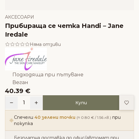
АКСЕСОАРИ
Прибираща се четка Handi – Jane
Iredale
Няма отзиви
Подходяща при пътуване
Веган
40.39 €
Доба
1
Купи
Спечели
40 зелени точки
при
(≈ 0.80 € / 1.56 лв.)
покупка
Безплатна доставка до офис/автомат при