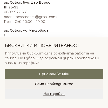
гр. София, бул. Цар Борис
III 93-95
0898 977 665
odonatacosmetics@gmail.com
Пон – Съб: 10:00 – 19:00
гр. София, ул. Мальовица
1
0876 185 022
sales@odonatacosmetics.com
БИСКВИТКИ И ПОВЕРИТЕЛНОСТ
Пон – Съб: 10:00 – 19:30;
Използваме бисквитки за основната работа на
Нед: 11:00 – 18:00
сайта. По избор — за персонализирани препоръки и
анализ на трафика.
Приемам всички
© 2026 Одоната Козметикс ООД. Всички права
запазени.
Само необходимите
Политика за поверителност
Общи условия
Бисквитки
Настройки
Начало
Категории
Любими
Количка
Профил