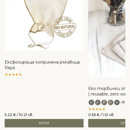
Ексфолираща копринена ръкавица
Raya
Еко торбички от 
| reusable, zero was
+8
5.22
€
/ 10.21 лв.
0.56
€
/ 1.10 лв.
КУПИ
ОПЦ