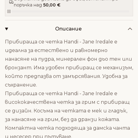
поръчка над
50,00 €
Описание
Прибираща се четка Handi - Jane Iredale е
идеална за естествено и равномерно
нанасяне на пудра, минерален фон дьо тен или
бронзант. Има удобен прибиращ се механизъм,
който предпазва от замърсявания. Удобна за
съхранение.
Прибираща се четка Handi - Jane Iredale е
висококачествена четка за грим с прибиращ
се дизайн. Косъма на четката е мек и гладък,
за нанасяне на грим, без да дранзи кожата.
Компактна четка подходяща за дамска чанта
и несесер при пътуване.