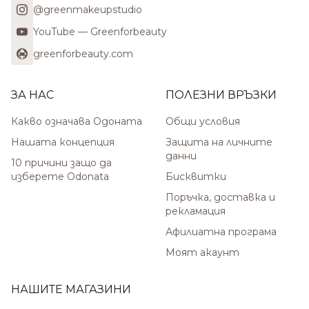
@greenmakeupstudio
YouTube — Greenforbeauty
greenforbeauty.com
ЗА НАС
ПОЛЕЗНИ ВРЪЗКИ
Какво означава Одоната
Общи условия
Нашата концепция
Защита на личните
данни
10 причини защо да
изберете Odonata
Бисквитки
Поръчка, доставка и
рекламация
Афилиатна програма
Моят акаунт
НАШИТЕ МАГАЗИНИ