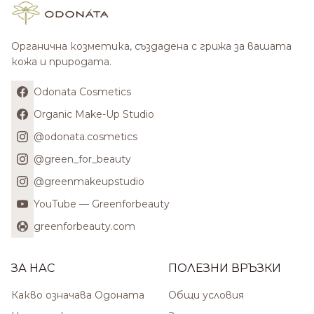
Органична козметика, създадена с грижа за вашата
кожа и природата.
Odonata Cosmetics
Organic Make-Up Studio
@odonata.cosmetics
@green_for_beauty
@greenmakeupstudio
YouTube — Greenforbeauty
greenforbeauty.com
ЗА НАС
ПОЛЕЗНИ ВРЪЗКИ
Какво означава Одоната
Общи условия