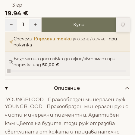
3 гр
19.94 €
Доба
1
Купи
Спечели
19 зелени точки
при
(≈ 0.38 € / 0.74 лв.)
покупка
Безплатна доставка до офис/автомат при
поръчка над
50,00 €
Описание
YOUNGBLOOD - Прахообразен минерален руж
YOUNGBLOOD - Прахообразен минерален руж с
чисти минерални пигментни. Адаптивен
към цвета на бузите, този руж отразява
светлината от кожата и придава напълно