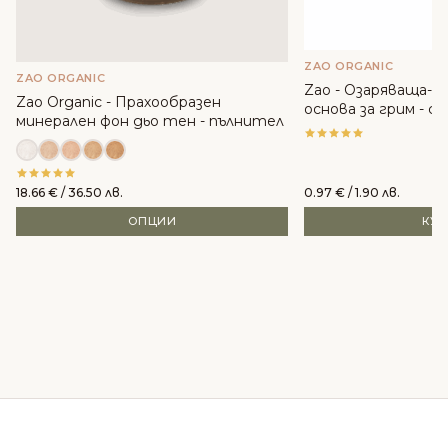
ZAO ORGANIC
ZAO ORGANIC
Zao - Озаряваща-
Zao Organic - Прахообразен
основа за грим - с
минерален фон дьо тен - пълнител
18.66
€
/ 36.50 лв.
0.97
€
/ 1.90 лв.
ОПЦИИ
КУ