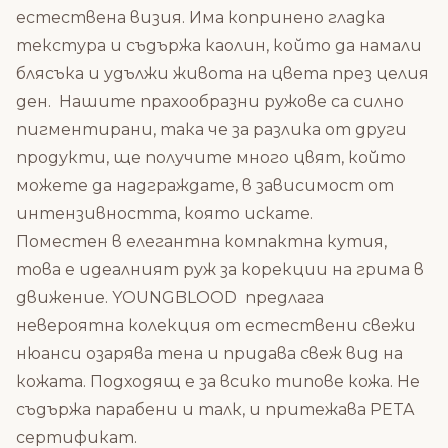
естествена визия. Има копринено гладка
текстура и съдържа каолин, който да намали
блясъка и удължи живота на цвета през целия
ден.
Нашите прахообразни ружове са силно
пигментирани, така че за разлика от други
продукти, ще получите много цвят, който
можете да надграждате, в зависимост от
интензивността, която искате.
Поместен в елегантна компактна кутия,
това е идеалният руж за корекции на грима в
движение.
YOUNGBLOOD предлага
невероятна колекция от естествени свежи
нюанси озарява тена и придава свеж вид на
кожата. Подходящ е за всико типове кожа.
Не
съдържа парабени и талк, и притежава PETA
сертификат.