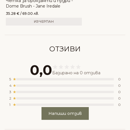
Четка за бронзанти и пудри -
Dome Brush - Jane Iredale
35.28
€
/ 69.00 лв.
ИЗЧЕРПАН
ОТЗИВИ
0,0
Базирано на 0 отзива
5
0
4
0
3
0
2
0
1
0
Напиши отзив