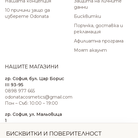
Нашата концепция
Защита на личните
данни
10 причини защо да
изберете Odonata
Бисквитки
Поръчка, доставка и
рекламация
Афилиатна програма
Моят акаунт
НАШИТЕ МАГАЗИНИ
гр. София, бул. Цар Борис
III 93-95
0898 977 665
odonatacosmetics@gmail.com
Пон – Съб: 10:00 – 19:00
гр. София, ул. Мальовица
1
0876 185 022
sales@odonatacosmetics.com
БИСКВИТКИ И ПОВЕРИТЕЛНОСТ