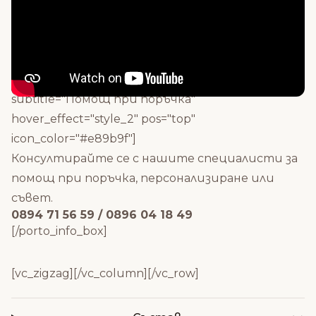
[vc_zigzag]
[vc_zigzag][porto_info_box icon="fas fa-mobile-alt"
icon_size="28" icon_style="advanced"
icon_border_style="solid" icon_border_size="2"
icon_border_radius="60" icon_border_spacing="60"
subtitle="Помощ при поръчка"
hover_effect="style_2" pos="top"
icon_color="#e89b9f"]
Консултирайте се с нашите специалисти за
помощ при поръчка, персонализиране или
съвет.
0894 71 56 59 / 0896 04 18 49
[/porto_info_box]
[vc_zigzag][/vc_column][/vc_row]