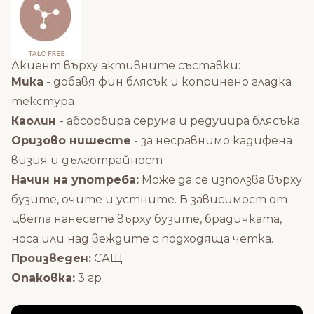
Акцент върху активните съставки:
Мика
- добавя фин блясък и копринено гладка
текстура
Каолин
- абсорбира серума и редуцира блясъка
Оризово нишесте
- за несравнимо кадифена
визия и дълготрайност
Начин на употреба:
Може да се използва върху
бузите, очите и устните.
В зависимост от
цвета нанесете върху бузите, брадичката,
носа или над веждите с подходяща четка.
Произведен:
САЩ
Опаковка:
3 гр