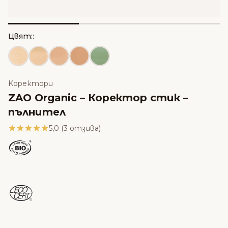
Цвят::
Kоректори
ZAO Organic – Коректор стик –
пълнител
5,0 (3 отзива)