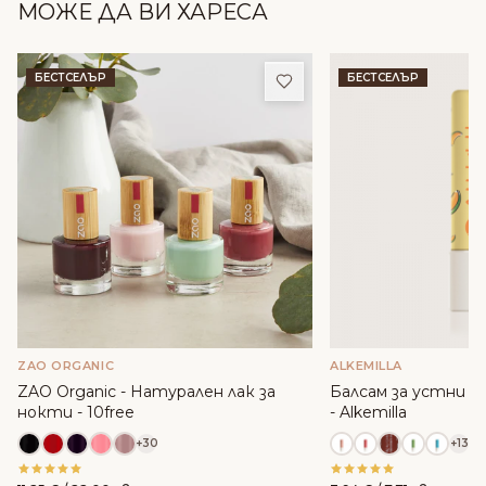
МОЖЕ ДА ВИ ХАРЕСА
Добави в любими
БЕСТСЕЛЪР
БЕСТСЕЛЪР
ZAO ORGANIC
ALKEMILLA
ZAO Organic - Натурален лак за
Балсам за устни с м
нокти - 10free
- Alkemilla
+30
+13