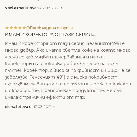
sibel.a.martinova s.
•
17.08.2021 г.
Потвърдена покупка
ИМАМ 2 КОРЕКТОРА ОТ ТАЗИ СЕРИЯ....
Имам 2 коректора от тази серия. Зеленият(499) е
много добър. Ако имате светла кожа на която много
лесно се забелязват зачервявания и пъпки,
коректорът ги покрива добре. Отгоре нанасям
плътен коректор, с висока покривност и нищо не се
забелязва. Телесният(491) е с ниска покривност,
използвам главно за леки несъвършенства по кожата
и около очите. Препоръчвам продуктите. Не съм
имала странични ефекти от тях.
elena.foteva e.
•
17.03.2021 г.