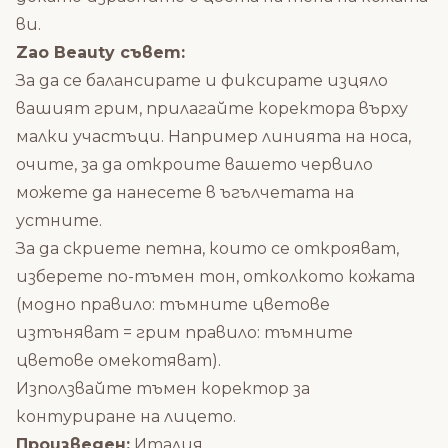
ви.
Zao Beauty съвет:
За да се балансирате и фиксирате изцяло
вашият грим, прилагайте коректора върху
малки участъци. Например линията на носа,
очите, за да откроите вашето червило
можете да нанесете в ъгълчетата на
устните.
За да скриете петна, които се открояват,
изберете по-тъмен тон, отколкото кожата
(модно правило: тъмните цветове
изтъняват = грим правило: тъмните
цветове омекотяват).
Използвайте тъмен коректор за
контуриране на лицето.
Произведен:
Италия