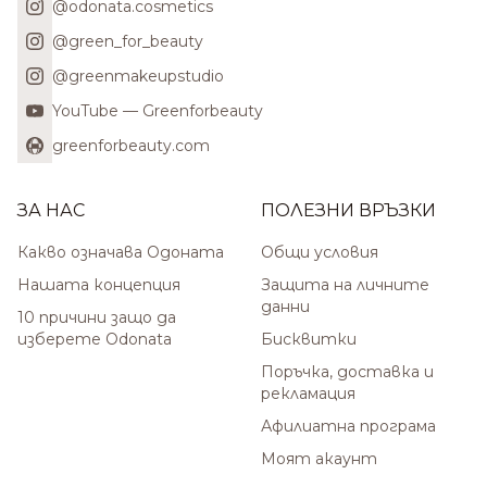
@odonata.cosmetics
@green_for_beauty
@greenmakeupstudio
YouTube — Greenforbeauty
greenforbeauty.com
ЗА НАС
ПОЛЕЗНИ ВРЪЗКИ
Какво означава Одоната
Общи условия
Нашата концепция
Защита на личните
данни
10 причини защо да
изберете Odonata
Бисквитки
Поръчка, доставка и
рекламация
Афилиатна програма
Моят акаунт