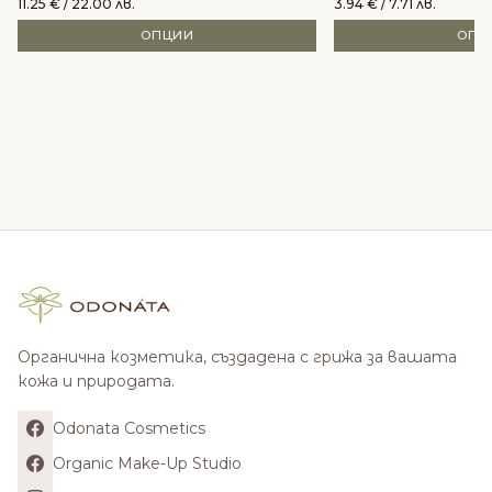
11.25
€
/ 22.00 лв.
3.94
€
/ 7.71 лв.
ОПЦИИ
ОПЦ
Органична козметика, създадена с грижа за вашата
кожа и природата.
Odonata Cosmetics
Organic Make-Up Studio