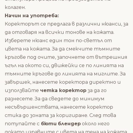
колаген.
Начин на употреба:
Коректорът се предлага в различни нюанси, за
да отговаря на всички тонове на кожата.
Изберете нюанс един тон по-светъл от
цвета на кожата. За да смекчите тъмните
кръгове под очите, започнете от вътрешния
ъгъл на окото си, движейки се по линията на
тъмните кръгове до линията на миглите. За
завършек, нанесете коректора директно и
използвайте
четка коректор
за да го
разнесете. За да сведете до минимум
несъвършенствата, нанесете коректор
стика до зоната за коригиране. След това
потупайте с
бюти
блендер
около него
докато изравните с цвета на тена на кожата