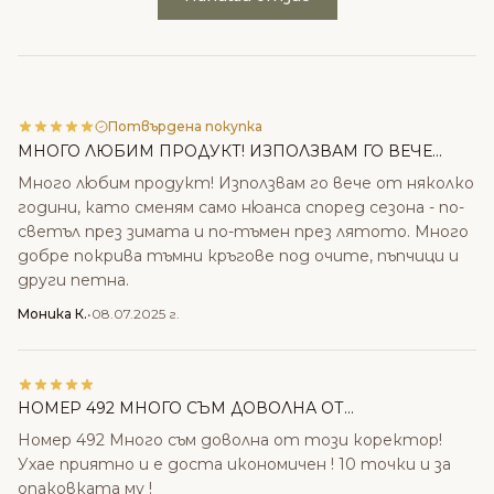
Потвърдена покупка
МНОГО ЛЮБИМ ПРОДУКТ! ИЗПОЛЗВАМ ГО ВЕЧЕ...
Много любим продукт! Използвам го вече от няколко
години, като сменям само нюанса според сезона - по-
светъл през зимата и по-тъмен през лятото. Много
добре покрива тъмни кръгове под очите, пъпчици и
други петна.
Моника К.
•
08.07.2025 г.
НОМЕР 492 МНОГО СЪМ ДОВОЛНА ОТ...
Номер 492 Много съм доволна от този коректор!
Ухае приятно и е доста икономичен ! 10 точки и за
опаковката му !