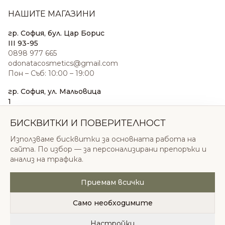
НАШИТЕ МАГАЗИНИ
гр. София, бул. Цар Борис
III 93-95
0898 977 665
odonatacosmetics@gmail.com
Пон – Съб: 10:00 – 19:00
гр. София, ул. Мальовица
1
0876 185 022
sales@odonatacosmetics.com
БИСКВИТКИ И ПОВЕРИТЕЛНОСТ
Пон – Съб: 10:00 – 19:30;
Използваме бисквитки за основната работа на
Нед: 11:00 – 18:00
сайта. По избор — за персонализирани препоръки и
анализ на трафика.
Приемам всички
© 2026 Одоната Козметикс ООД. Всички права
запазени.
Само необходимите
Политика за поверителност
Общи условия
Бисквитки
Настройки