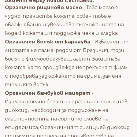
Акцент върху някои съставки:
Органично рициново масло
- Това масло е
чудно, пречиства кожата, освен това е
овлажняващо и увеличава съдържанието на
вода в кожата и я поддържа мека и гладка.
Органичен восък от карнауба
- Извлечен от
листата на палма, родом от Бразилия, този
восък е филмообразуващ агент. Защитава
кожата, като произвежда непрекъснат филм
и подобрява задържането на грима, заменя
пчелният восък.
Органичен бамбуков мацерат
-
Изключително богат на органичен силициев
диоксид, необходим за поддържане на
еластичността на горните слоеве на
епидермиса. Органичният силициев диоксид
стимулира процеса на производство на