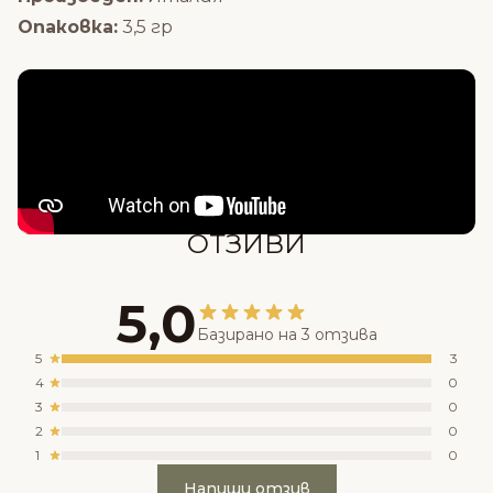
Опаковка:
3,5 гр
Състав
ОТЗИВИ
5,0
Базирано на 3 отзива
5
3
4
0
3
0
2
0
1
0
Напиши отзив