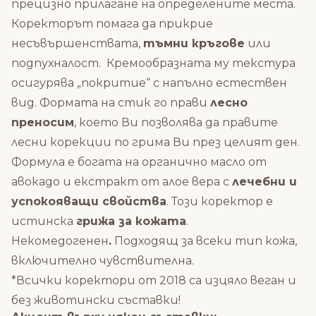
прецизно прилагане на определените места.
Коректорът помага да прикрие
несъвършенствата,
тъмни кръгове
или
подпухналост. Кремообразната му текстура
осигурява „покритие“ с напълно естествен
вид. Формата на стик го прави
лесно
преносим
, което Ви позволява да правите
лесни корекции по грима Ви през целият ден.
Формула е богата на органично масло от
авокадо и екстракт от алое вера с
лечебни и
успокояващи свойства
. Този коректор е
истинска
грижа за кожата
.
Некомедогенен
.
Подходящ за всеки тип кожа,
включително чувствителна.
*Всички коректори от 2018 са изцяло веган и
без животински съставки!