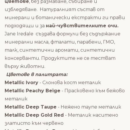
цветове
, без размаване, събиране и
избледяване.
Натуралният състав от
минерали и ботанически екстракти ги прави
подходящи и за
най-чувствителните очи.
Jane Iredale създава формули без съдържание
минерални масла, фталати, парабени, ГМО,
талк, синтетични аромати, синтетични
консерванти. Продуктите не се тестват
върху животни.
Цветове в палитрата:
Metallic Ivory
- Слонова кост металик
Metallic Peachy Beige
- Прасковено към бежово
металик
Metallic Deep Taupe
- Нежено таупе металик
Metallic Deep Gold Red
- Металик наситено
златисто към червено