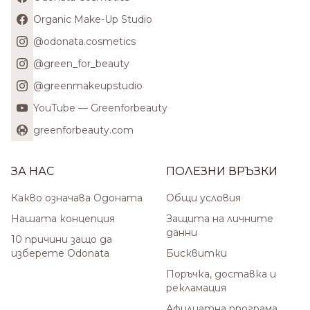
Organic Make-Up Studio
@odonata.cosmetics
@green_for_beauty
@greenmakeupstudio
YouTube — Greenforbeauty
greenforbeauty.com
ЗА НАС
ПОЛЕЗНИ ВРЪЗКИ
Какво означава Одоната
Общи условия
Нашата концепция
Защита на личните
данни
10 причини защо да
изберете Odonata
Бисквитки
Поръчка, доставка и
рекламация
Афилиатна програма