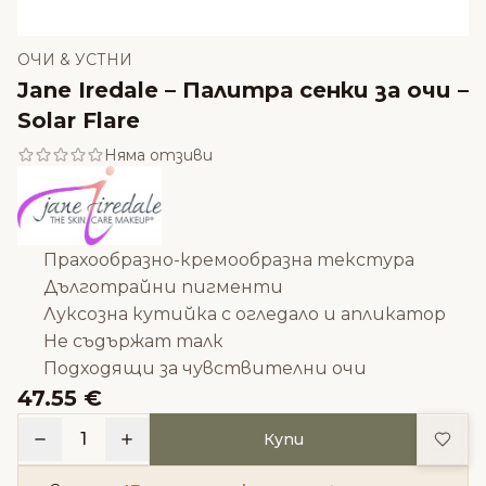
ОЧИ & УСТНИ
Jane Iredale – Палитра сенки за очи –
Solar Flare
Няма отзиви
Прахообразно-кремообразна текстура
Дълготрайни пигменти
Луксозна кутийка с огледало и апликатор
Не съдържат талк
Подходящи за чувствителни очи
47.55 €
Доба
1
Купи