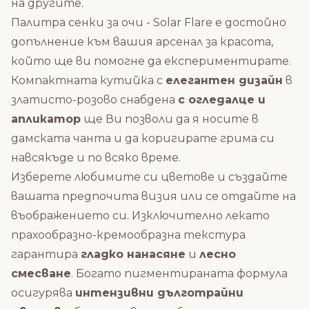
на другите.
Палитра сенки за очи - Solar Flare е
достойно
допълнение към вашия арсенал за красота,
който ще ви помогне да експериментирате.
Компактната кутийка с
елегантен дизайн
в
златисто-розово снабдена
с огледалце и
апликатор
ще Ви позволи да я носите в
дамската чанта и да коригирате грима си
навсякъде и по всяко време.
Изберете любимите си цветове и създайте
вашата предпочита визия или се отдайте на
въображението си.
Изключително лекато
прахообразно-кремообразна текстура
гарантира
гладко нанасяне
и
лесно
смесване
. Богато пигментираната формула
осигурява
интензивни дълготрайни