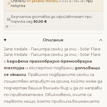
Спечели
47 зелени точки
при
(≈ 0.94 € / 1.84 лв.)
покупка
Безплатна доставка до офис/автомат при
поръчка над
50,00 €
Описание
Jane Iredale - Палитра сенки за очи - Solar Flare
Jane Iredale - Палитра сенки за очи - Solar Flare
с
кадифена прахообразно-кремообразна
тестура
и експертно подбрани
допълващи
се нюанси
. Правилно подбраните сенки са
съществен атрибут на грима, който може да
подчертае вашия външен вид и да го направи
по-привлекателен. Обикновено, очите са
първото нещо, което привлича вниманието