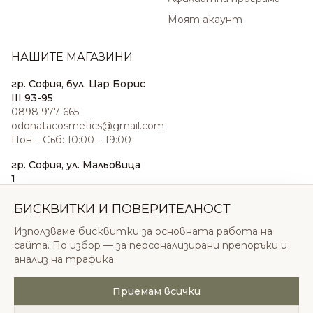
Моят акаунт
НАШИТЕ МАГАЗИНИ
гр. София, бул. Цар Борис
III 93-95
0898 977 665
odonatacosmetics@gmail.com
Пон – Съб: 10:00 – 19:00
гр. София, ул. Мальовица
1
0876 185 022
sales@odonatacosmetics.com
БИСКВИТКИ И ПОВЕРИТЕЛНОСТ
Пон – Съб: 10:00 – 19:30;
Използваме бисквитки за основната работа на
Нед: 11:00 – 18:00
сайта. По избор — за персонализирани препоръки и
анализ на трафика.
Приемам всички
© 2026 Одоната Козметикс ООД. Всички права
запазени.