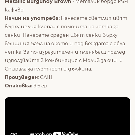
Metallic Burgundy Brown
- Металик бордо към
кафяво
Начин на употреба:
Нанесете светлия цвят
върху целия клепач с помощта на
четка за
сенки.
Нанесете среден цвят сенки върху
външния ъгъл на окото и под веждата с обла
четка. За по-изразителен и пленяващ поглед
използвайте в комбинация с
Молив за очи
и
Спирала за плътност и дължина.
Произведен
: САЩ
Опаковка:
9,6 гр
Състав