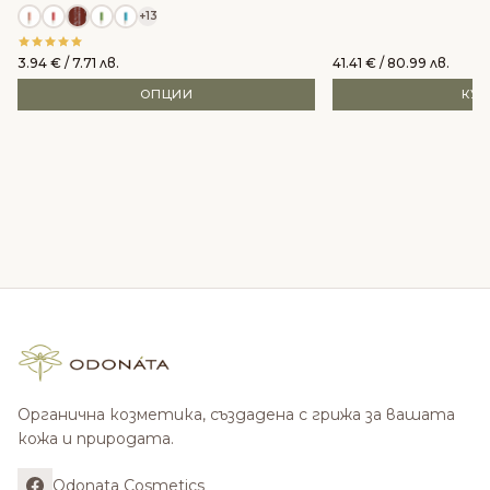
+13
3.94
€
/ 7.71 лв.
41.41
€
/ 80.99 лв.
ОПЦИИ
КУ
Органична козметика, създадена с грижа за вашата
кожа и природата.
Odonata Cosmetics