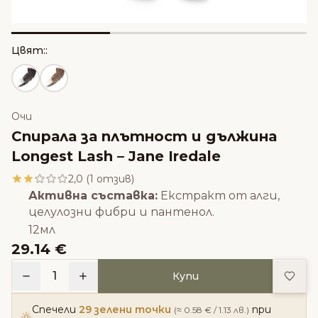
Цвят::
Очи
Спирала за плътност и дължина
Longest Lash – Jane Iredale
2,0 (1 отзив)
Активна съставка:
Екстракт от алги,
целулозни фибри и пантенол.
12мл
29.14 €
Доба
1
Купи
Спечели
29 зелени точки
при
(≈ 0.58 € / 1.13 лв.)