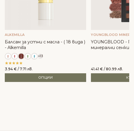
ALKEMILLA
YOUNGBLOOD MINERA
Балсам за устни с масла - ( 18 вида )
YOUNGBLOOD - П
- Alkemilla
минерални сенки -
+13
3.94
€
/ 7.71 лв.
41.41
€
/ 80.99 лв.
ОПЦИИ
КУ