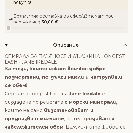
покупка
Безплатна доставка до офис/автомат при
поръчка над
50,00 €
Описание
СПИРАЛА ЗА ПЛЪТНОСТ И ДЪЛЖИНА LONGEST
LASH - JANE IREDALE
За тези, които искат всичко: добре
подчертани, по-дълги мигли и натрупващ
се обем!
Серията Longest Lash на
Jane Iredale
е
създадена по рецепта
с морски минерали
,
които не само
възстановяват и
предпазват миглите
, но им
придават и
забележителен обем
. Целулозните фибри се