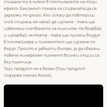
спирала ти е нужно в постигането на този
ефект. Балсамът помага на спиралата да се
задържи по-дълго. Ако искаш да повториш
слой спирала, не чакай да изсъхне - така ще
избегнеш слепването на миглите. Не вкарвай
и изкарвай четката - така ще пуснеш въздух
в контейнера и пигментът ще изсъхне по-
бързо. Просто я завърти вътре, за да обереш
повече минерелен пигмент.Всички опции са
без пшеница.
Този продукт не е веган (Този продукт
съдържа пчелен восък).
Състав