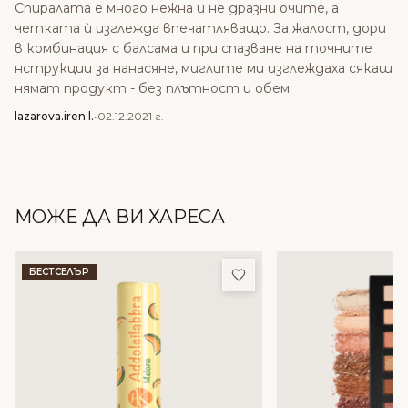
Спиралата е много нежна и не дразни очите, а
четката ѝ изглежда впечатляващо. За жалост, дори
в комбинация с балсама и при спазване на точните
нструкции за нанасяне, миглите ми изглеждаха сякаш
нямат продукт - без плътност и обем.
lazarova.iren l.
•
02.12.2021 г.
МОЖЕ ДА ВИ ХАРЕСА
Добави в любими
БЕСТСЕЛЪР