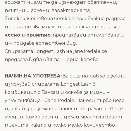
грижат миглите да изглеждат обаятелни,
плътни и големи. Характерната
висококачествена четка с кухи влакна разделя
и подчертава миглите, а нанасянето с нея е
лесно и приятно
, предпазва ги от слепване и
им придава естествен вид.
Спиралата Longest Lash на jane iredale се
предлага в два цвята - черна, кафява
НАЧИН НА УПОТРЕБА:
За още по-добър ефект,
използвай спиралата Longest Lash в
комбинация с
Балсам и основа за мигли –
уплътняваща – Jane Iredale.
Нанеси първо него,
изчакай да изсъхне и нанеси спиралата. Ще се
убедиш колко гъсти и дълги могат да бъдат
миглите, както и колко малко количество