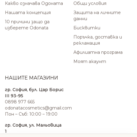
Какво означава Одоната
Общи условия
Нашата концепция
Защита на личните
данни
10 причини защо да
изберете Odonata
Бисквитки
Поръчка, доставка и
рекламация
Афилиатна програма
Моят акаунт
НАШИТЕ МАГАЗИНИ
гр. София, бул. Цар Борис
III 93-95
0898 977 665
odonatacosmetics@gmail.com
Пон – Съб: 10:00 – 19:00
гр. София, ул. Мальовица
1