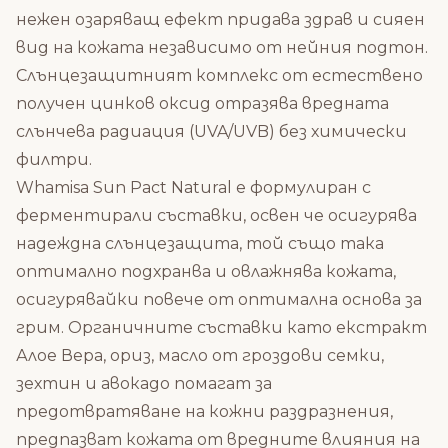
нежен озаряващ ефект придава здрав и сияен
вид на кожата независимо от нейния подтон.
Слънцезащитният комплекс от естествено
получен цинков оксид отразява вредната
слънчева радиация (UVA/UVB) без химически
филтри.
Whamisa Sun Pact Natural е формулиран с
ферментирали съставки, освен че осигурява
надеждна слънцезащита, той също така
оптимално подхранва и овлажнява кожата,
осигурявайки повече от оптимална основа за
грим. Органичните съставки като екстракт
Алое Вера, ориз, масло от гроздови семки,
зехтин и авокадо помагат за
предотвратяване на кожни раздразнения,
предпазват кожата от вредните влияния на