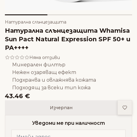
Натурална слънцезащита
Натурална слънцезащита Whamisa
Sun Pact Natural Expression SPF 50+ и
PA++++
Няма отзиви
Минерален филтър
Нежен озаряващ ефект
Подхранва и овлажнява кожата
Подходящ за всеки тип кожа
43.46 €
Доба
Изчерпан
Уведоми ме при наличност