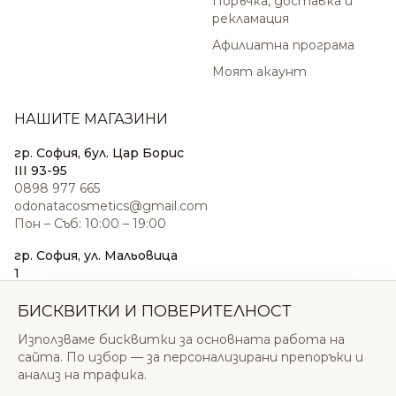
Поръчка, доставка и
рекламация
Афилиатна програма
Моят акаунт
НАШИТЕ МАГАЗИНИ
гр. София, бул. Цар Борис
III 93-95
0898 977 665
odonatacosmetics@gmail.com
Пон – Съб: 10:00 – 19:00
гр. София, ул. Мальовица
1
0876 185 022
sales@odonatacosmetics.com
БИСКВИТКИ И ПОВЕРИТЕЛНОСТ
Пон – Съб: 10:00 – 19:30;
Използваме бисквитки за основната работа на
Нед: 11:00 – 18:00
сайта. По избор — за персонализирани препоръки и
анализ на трафика.