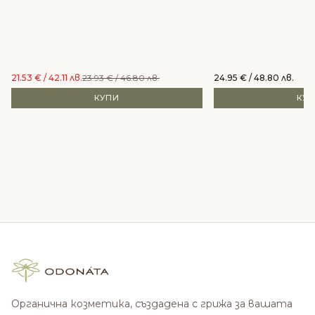
21.53
€
/ 42.11 лв.
23.93
€
/ 46.80 лв.
24.95
€
/ 48.80 лв.
КУПИ
КУ
Органична козметика, създадена с грижа за вашата