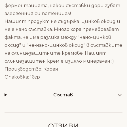
ферментацията, някои съставки дори губят
алергенния си потенциал!
Нашият продукт не съдържа цинков оксид и
не е нано съставка. Много хора пренебрегват
факта, че има разлика между "нано-цинков
оксид" и "не-нано-цинков оксид" в съставките
на слънцезащитните кремове. Нашият
слънцезащитен крем е изцяло минерален :)
Производство: Корея
Опаковка: 16гр
Състав
ОТЗИВИ