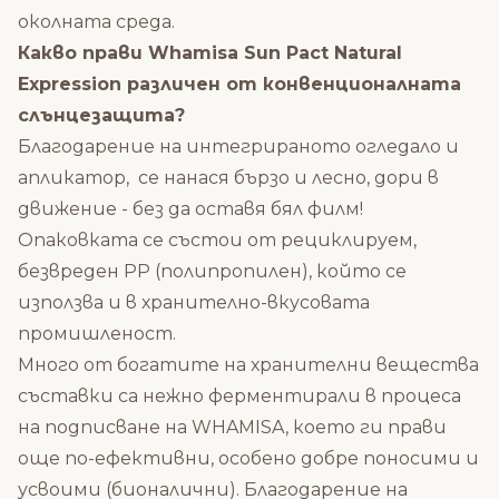
околната среда.
Какво прави Whamisa Sun Pact Natural
Expression различен от конвенционалната
слънцезащита?
Благодарение на интегрираното огледало и
апликатор, се нанася бързо и лесно, дори в
движение - без да оставя бял филм!
Опаковката се състои от рециклируем,
безвреден PP (полипропилен), който се
използва и в хранително-вкусовата
промишленост.
Много от богатите на хранителни вещества
съставки са нежно ферментирали в процеса
на подписване на WHAMISA, което ги прави
още по-ефективни, особено добре поносими и
усвоими (бионалични). Благодарение на