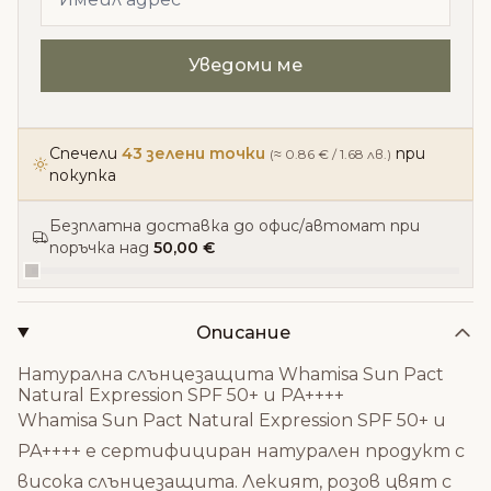
Спечели
43 зелени точки
при
(≈ 0.86 € / 1.68 лв.)
покупка
Безплатна доставка до офис/автомат при
поръчка над
50,00 €
Описание
Натурална слънцезащита Whamisa Sun Pact
Natural Expression SPF 50+ и PA++++
Whamisa Sun Pact Natural Expression SPF 50+ и
PA++++ е сертифициран натурален продукт с
висока слънцезащита. Лекият, розов цвят с