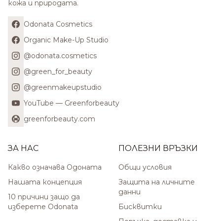
кожа и природата.
Odonata Cosmetics
Organic Make-Up Studio
@odonata.cosmetics
@green_for_beauty
@greenmakeupstudio
YouTube — Greenforbeauty
greenforbeauty.com
ЗА НАС
ПОЛЕЗНИ ВРЪЗКИ
Какво означава Одоната
Общи условия
Нашата концепция
Защита на личните
данни
10 причини защо да
изберете Odonata
Бисквитки