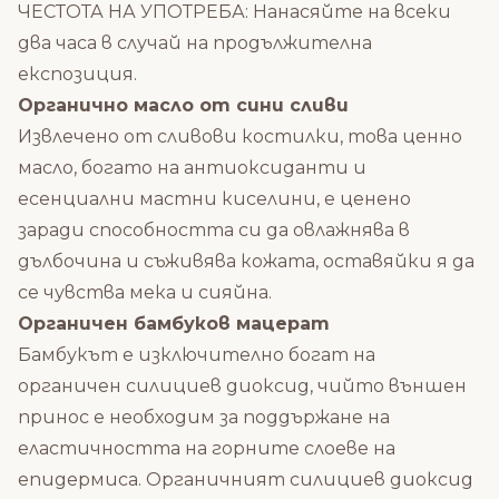
ЧЕСТОТА НА УПОТРЕБА: Нанасяйте на всеки
два часа в случай на продължителна
експозиция.
Органично масло от сини сливи
Извлечено от сливови костилки, това ценно
масло, богато на антиоксиданти и
есенциални мастни киселини, е ценено
заради способността си да овлажнява в
дълбочина и съживява кожата, оставяйки я да
се чувства мека и сияйна.
Органичен бамбуков мацерат
Бамбукът е изключително богат на
органичен силициев диоксид, чийто външен
принос е необходим за поддържане на
еластичността на горните слоеве на
епидермиса. Органичният силициев диоксид