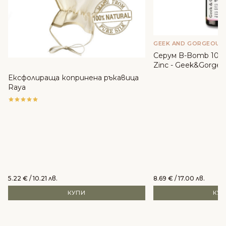
GEEK AND GORGEOUS
Серум B-Bomb 10% 
Zinc - Geek&Gorgeo
Ексфолираща копринена ръкавица
Raya
5.22
€
/ 10.21 лв.
8.69
€
/ 17.00 лв.
КУПИ
КУ