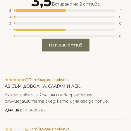
3,5
Базирано на 2 отзива
5
1
4
0
3
0
2
1
1
0
Напиши отзив
Потвърдена покупка
АЗ СЪМ ДОВОЛНА. СЛАГАМ И ЛЕК...
Аз съм доволна. Слагам и лек грим върху
слънцезащитата след като изчакам да попие.
Деница В.
•
17.06.2026 г.
Потвърдена покупка