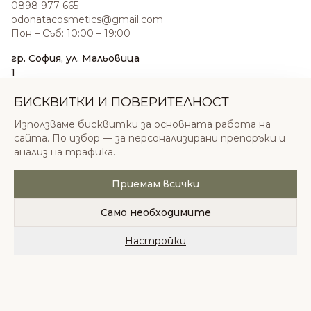
0898 977 665
odonatacosmetics@gmail.com
Пон – Съб: 10:00 – 19:00
гр. София, ул. Мальовица
1
0876 185 022
sales@odonatacosmetics.com
БИСКВИТКИ И ПОВЕРИТЕЛНОСТ
Пон – Съб: 10:00 – 19:30;
Използваме бисквитки за основната работа на
Нед: 11:00 – 18:00
сайта. По избор — за персонализирани препоръки и
анализ на трафика.
Приемам всички
© 2026 Одоната Козметикс ООД. Всички права
запазени.
Само необходимите
Политика за поверителност
Общи условия
Бисквитки
Настройки
Начало
Категории
Любими
Количка
Профил