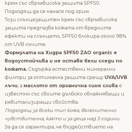
крем със свръхвисока защита SPF50.
Подходящ да се нанася под грим.
Този слънцезащитен крем със свръхвисока
защита предпазва кожата от вредните
ефекти на слънцето, SPF50 блокира около 98%
от UVB лъчите.
Формулата на Хидра SPF50 ZAO organic е
водоустойчива и не оставя бели следи по
кожата.
Съдържа естествени минерални
филтри за оптимална защита срещу
UVA/UVB
лъчи
, а
маслото от органична синя слива
е
известно със своите дълбоко овлажняващи и
ревитализиращи свойства.
Подходящ за всеки тип кожа, включително
чувствителна, както и за деца над 3 години.
За да се гарантира, че въздействието на