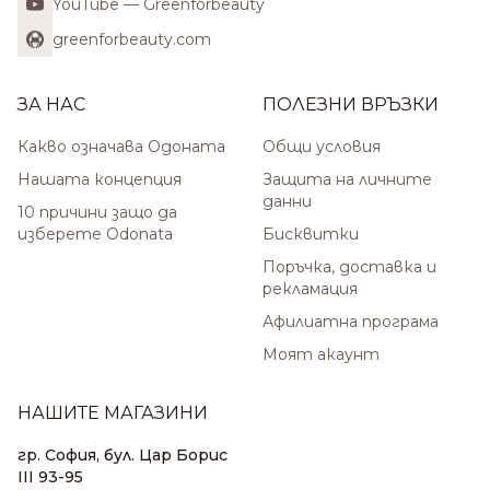
YouTube — Greenforbeauty
greenforbeauty.com
ЗА НАС
ПОЛЕЗНИ ВРЪЗКИ
Какво означава Одоната
Общи условия
Нашата концепция
Защита на личните
данни
10 причини защо да
изберете Odonata
Бисквитки
Поръчка, доставка и
рекламация
Афилиатна програма
Моят акаунт
НАШИТЕ МАГАЗИНИ
гр. София, бул. Цар Борис
III 93-95