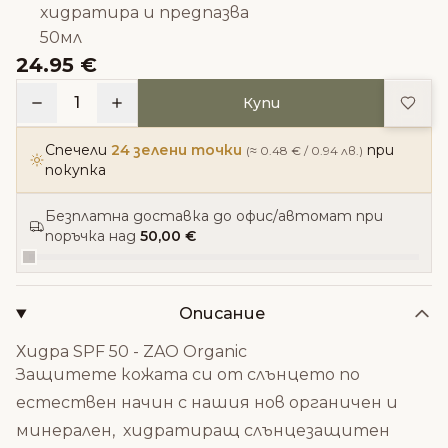
хидратира и предпазва
50мл
24.95 €
Доба
1
Купи
Спечели
24 зелени точки
при
(≈ 0.48 € / 0.94 лв.)
покупка
Безплатна доставка до офис/автомат при
поръчка над
50,00 €
Описание
Хидра SPF 50 - ZAO Organic
Защитете кожата си от слънцето по
естествен начин с нашия нов органичен и
минерален, хидратиращ слънцезащитен