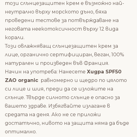
този слънцезащитен крем е възможно най-
неутрално върху морското дъно, бяха
проведени тестове за потвърждаване на
неговата неекотоксичност върху 12 вида
корали.
Този овлажняващ слънцезащитен крем за
лице, органично сертифициран, веган, 100%
натурален и произведен във Франция.
Начин на употреба: Нанесете
Хидра SPF50
ZAO organic
равномерно и щедро по цялото
си лице и шия, преди да се изложите на
слънце. Твърде силното слънце е опасно за
вашето здраве. Избягвайте излагане в
средата на деня. Ако не се приложи
достатъчно, нивото на защита няма да бъде
оптимално.