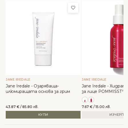
Добави в любими
JANE IREDALE
JANE IREDALE
Jane Iredale - Озаряваща-
Jane Iredale - Хидра
илюмиращата основа за грим
за лице POMMISST™
43.87
€
/ 85.80 лв.
7.67
€
/ 15.00 лв.
КУПИ
ИЗЧЕРПА