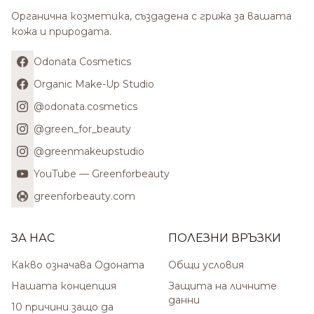
Органична козметика, създадена с грижа за вашата
кожа и природата.
Odonata Cosmetics
Organic Make-Up Studio
@odonata.cosmetics
@green_for_beauty
@greenmakeupstudio
YouTube — Greenforbeauty
greenforbeauty.com
ЗА НАС
ПОЛЕЗНИ ВРЪЗКИ
Какво означава Одоната
Общи условия
Нашата концепция
Защита на личните
данни
10 причини защо да