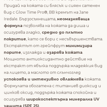
Придай на кожата си блясък и сияен сатенен
вид с Glow Time Pro®, BB кремът на Jane
Iredale. Бързосъхнещата,
неомазняваща
формула
позволява на кожата да диша и
осигурява гладко,
средно до плътно
покритие
, като се бори с несъвършенствата.
Екстрактът от грейпфрут
минимизира
порите
, изглажда и
озарява кожата
.
Мощното антиоксидантно действие на
екстракт от ябълка поддържа младежкия вид
на лицето, а маслото от слънчоглед
успокоява и интензивно овлажнява
кожата.
Формулата обогатена с титаниев диоксид и
цинков оксид, поддържа кожата спокойна и
осигурява
широкоспектърна минерална UV
защита (SPF 25)
.