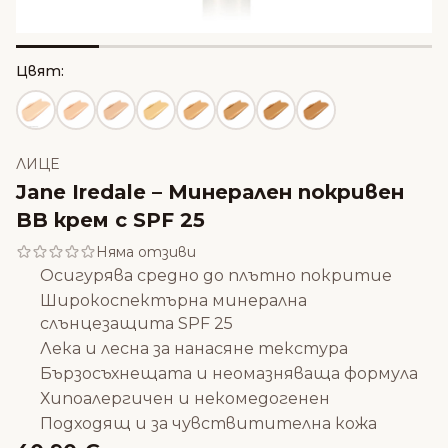
Цвят:
ЛИЦЕ
Jane Iredale – Минерален покривен
BB крем с SPF 25
Няма отзиви
Осигурява средно до плътно покритие
Широкоспектърна минерална
слънцезащита SPF 25
Лека и лесна за нанасяне текстура
Бързосъхнещата и неомазняваща формула
Хипоалергичен и некомедогенен
Подходящ и за чувствитителна кожа