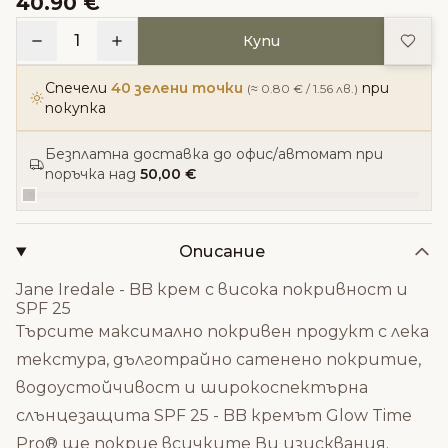
40.90 €
Доба
1
Купи
Спечели
40 зелени точки
при
(≈ 0.80 € / 1.56 лв.)
покупка
Безплатна доставка до офис/автомат при
поръчка над
50,00 €
Описание
Jane Iredale - BB крем с висока покривност и
SPF 25
Търсите максимално покривен продукт с лека
текстура, дълготрайно сатенено покритие,
водоустойчивост и широкоспектърна
слънцезащита SPF 25 - BB кремът Glow Time
Pro® ще покрие всичките Ви изисквания.