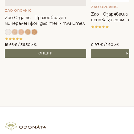
ZAO ORGANIC
ZAO ORGANIC
Zao - Озаряваща-
Zao Organic - Прахообразен
основа за грим - с
минерален фон дьо тен - пълнител
18.66
€
/ 36.50 лв.
0.97
€
/ 1.90 лв.
ОПЦИИ
КУ