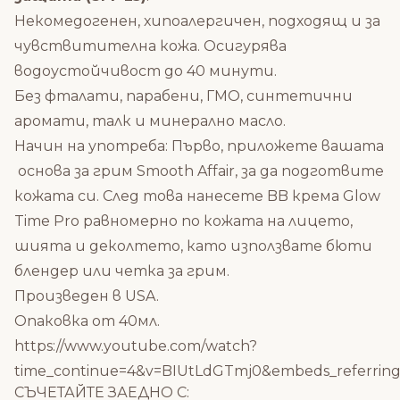
Некомедогенен, хипоалергичен, подходящ и за
чувствитителна кожа. Осигурява
водоустойчивост до 40 минути.
Без фталати, парабени, ГМО, синтетични
аромати, талк и минерално масло.
Начин на употреба: Първо, приложете вашата
основа за грим Smooth Affair
, за да подготвите
кожата си. След това нанесете BB крема Glow
Time Pro равномерно по кожата на лицето,
шията и деколтето, като използвате
бюти
блендер
или
четка за грим
.
Произведен в USA.
Опаковка от 40мл.
https://www.youtube.com/watch?
time_continue=4&v=BIUtLdGTmj0&embeds_referrin
СЪЧЕТАЙТЕ ЗАЕДНО С: